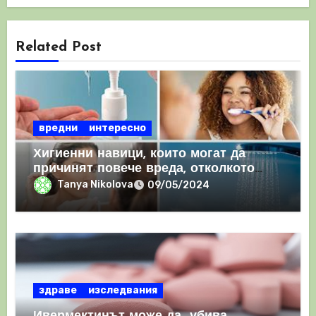
Related Post
вредни
интересно
Хигиенни навици, които могат да
причинят повече вреда, отколкото
полза
Tanya Nikolova
09/05/2024
здраве
изследвания