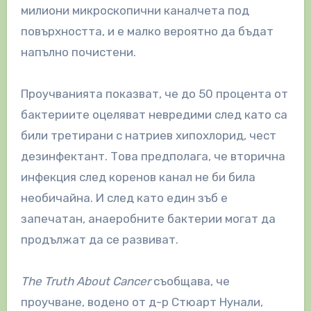
милиони микроскопични каналчета под
повърхността, и е малко вероятно да бъдат
напълно почистени.
Проучванията показват, че до 50 процента от
бактериите оцеляват невредими след като са
били третирани с натриев хипохлорид, чест
дезинфектант. Това предполага, че вторична
инфекция след коренов канал не би била
необичайна. И след като един зъб е
запечатан, анаеробните бактерии могат да
продължат да се развиват.
The Truth About Cancer
съобщава, че
проучване, водено от д-р Стюарт Нунали,