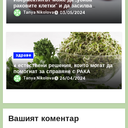
Ивермектинът може да „убива
раковите клетки“ и да засилва
имунния отговор
Tanya Nikolova
03/05/2024
здраве
4 естествени решения, които могат да
помогнат за справяне с РАКА
Tanya Nikolova
26/04/2024
Вашият коментар