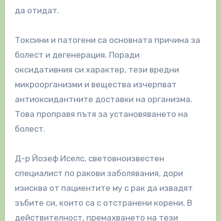
да отидат.
Токсини и патогени са основната причина за
болест и дегенерация. Поради
оксидативния си характер, тези вредни
микроорганизми и вещества изчерпват
антиоксидантните доставки на организма.
Това проправя пътя за установяването на
болест.
Д-р Йозеф Иселс, световноизвестен
специалист по ракови заболявания, дори
изисква от пациентите му с рак да извадят
зъбите си, които са с отстранени корени. В
действителност, премахването на тези