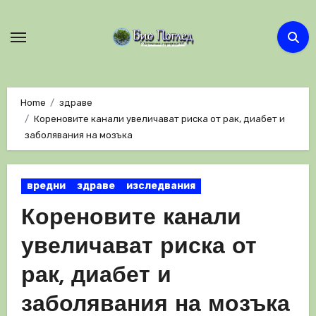
Skip
to
content
Home
здраве
Кореновите канали увеличават риска от рак, диабет и
заболявания на мозъка
вредни
здраве
изследвания
Кореновите канали
увеличават риска от
рак, диабет и
заболявания на мозъка