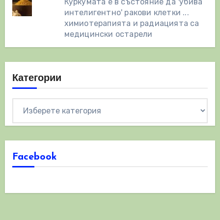
Куркумата е в състояние да 'убива
интелигентно' ракови клетки ...
химиотерапията и радиацията са
медицински остарели
Категории
Категории
Facebook