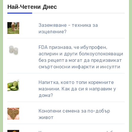
Най-Четени Днес
Заземяване - техника за
изцеление?
FDA признава, че ибупрофен,
аспирин и други болкоуспокояващи
без рецепта могат да предизвикат
смъртоносни инфаркти и инсулти
Напитка, която топи коремните
мазнини. Как да си я направим у
дома?
Конопени семена за по-добър
живот