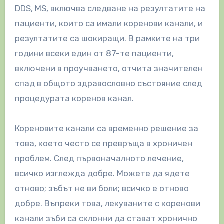
DDS, MS, включва следване на резултатите на
пациенти, които са имали коренови канали, и
резултатите са шокиращи. В рамките на три
години всеки един от 87-те пациенти,
включени в проучването, отчита значителен
спад в общото здравословно състояние след
процедурата коренов канал.
Кореновите канали са временно решение за
това, което често се превръща в хроничен
проблем. След първоначалното лечение,
всичко изглежда добре. Можете да ядете
отново; зъбът не ви боли; всичко е отново
добре. Въпреки това, лекуваните с коренови
канали зъби са склонни да стават хронично