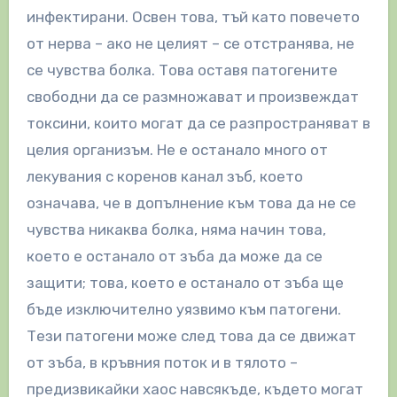
инфектирани. Освен това, тъй като повечето
от нерва – ако не целият – се отстранява, не
се чувства болка. Това оставя патогените
свободни да се размножават и произвеждат
токсини, които могат да се разпространяват в
целия организъм. Не е останало много от
лекувания с коренов канал зъб, което
означава, че в допълнение към това да не се
чувства никаква болка, няма начин това,
което е останало от зъба да може да се
защити; това, което е останало от зъба ще
бъде изключително уязвимо към патогени.
Тези патогени може след това да се движат
от зъба, в кръвния поток и в тялото –
предизвикайки хаос навсякъде, където могат