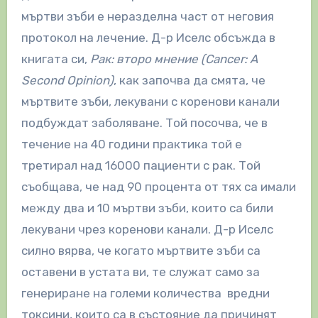
мъртви зъби е неразделна част от неговия
протокол на лечение. Д-р Иселс обсъжда в
книгата си,
Рак: второ мнение (Cancer: A
Second Opinion)
, как започва да смята, че
мъртвите зъби, лекувани с коренови канали
подбуждат заболяване. Той посочва, че в
течение на 40 години практика той е
третирал над 16000 пациенти с рак. Той
съобщава, че над 90 процента от тях са имали
между два и 10 мъртви зъби, които са били
лекувани чрез коренови канали. Д-р Иселс
силно вярва, че когато мъртвите зъби са
оставени в устата ви, те служат само за
генериране на големи количества вредни
токсини, които са в състояние да причинят