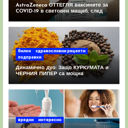
AstraZeneca ОТТЕГЛЯ ваксините за
COVID-19 в световен мащаб, след
като призна, че те причиняват
КРЪВНИ съсиреци
билки
здравословни рецепти
подправки
Динамично дуо: Защо КУРКУМАТА и
ЧЕРНИЯ ПИПЕР са мощна
комбинация
вредни
интересно