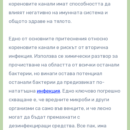
кореновите канали имат способността да
влияят негативно на имунната система и
общото здраве на тялото.
Едно от основните притеснения относно
кореновите канали е рискът от вторична
инфекция. Използва се химически разтвор за
прочистване на областта от всички останали
бактерии, но винаги остава потенциал
останали бактерии да предизвикат по-
нататъшна
инфекция
. Едно ключово погрешно
схващане е, че вредните микроби и други
организми са само във венците, и че лесно
могат да бъдат премахнати с
дезинфекциращи средства. Все пак, има