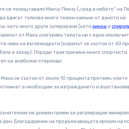
те се посещтавали Макчу Пикчу („град в небето“ на Пе
 да вдигат толкова много тежки камъни от дъното на
ра: като много други суперхрани (като
киноа
и
спирул
коренът от Мака осигурява телата ни с едно изключи
те нива на въглехидрати (коренът се състои от 60 п
бяла и захар). Поради тази причина много спортисти
тел на анаболни стероиди.
 Мака се състои от около 10 процента протеин, което
Протеинът е необходим за изграждането и възстановя
ръчителния ни дневен прием за регулиращия минерал
на ден. Благодарение на продължаващата ерозия на п