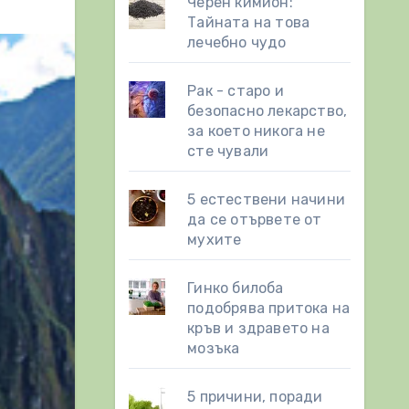
Черен кимион:
Тайната на това
лечебно чудо
Рак - старо и
безопасно лекарство,
за което никога не
сте чували
5 естествени начини
да се отървете от
мухите
Гинко билоба
подобрява притока на
кръв и здравето на
мозъка
5 причини, поради