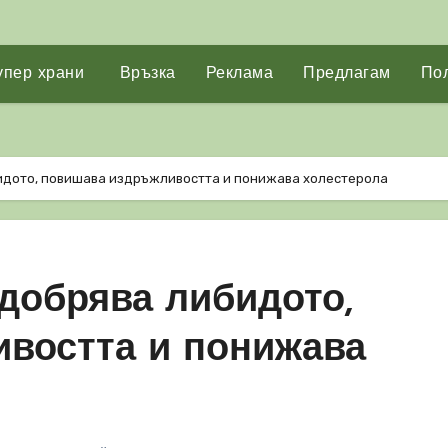
упер храни
Връзка
Реклама
Предлагам
Пол
идото, повишава издръжливостта и понижава холестерола
добрява либидото,
востта и понижава