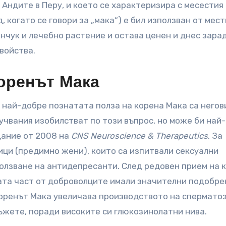
 Андите в Перу, и което се характеризира с месестия
, когато се говори за „мака“) е бил използван от мес
нчук и лечебно растение и остава ценен и днес зара
войства.
коренът Мака
е най-добре познатата полза на корена Мака са негов
чвания изобилстват по този въпрос, но може би най-
дание от 2008 на
CNS Neuroscience & Therapeutics
. За
ци (предимно жени), които са изпитвали сексуални
лзване на антидепресанти. След редовен прием на 
ата част от доброволците имали значителни подобре
коренът Мака увеличава производството на спермато
ъжете, поради високите си глюкозинолатни нива.