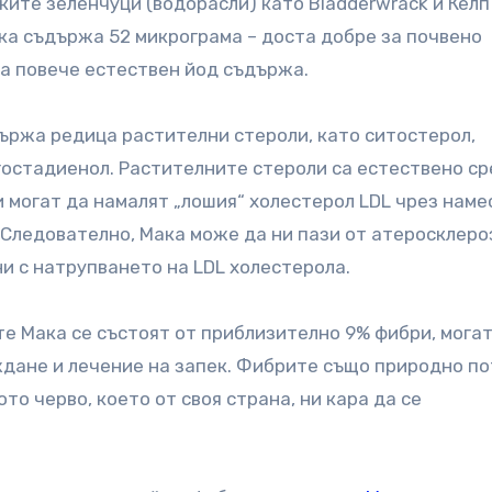
ките зеленчуци (водорасли) като Bladderwrack и Келп
ака съдържа 52 микрограма – доста добре за почвено
ва повече естествен йод съдържа.
ържа редица растителни стероли, като ситостерол,
ргостадиенол. Растителните стероли са естествено 
и могат да намалят „лошия“ холестерол LDL чрез наме
 Следователно, Мака може да ни пази от атеросклеро
и с натрупването на LDL холестерола.
те Мака се състоят от приблизително 9% фибри, могат
дане и лечение на запек. Фибрите също природно п
то черво, което от своя страна, ни кара да се