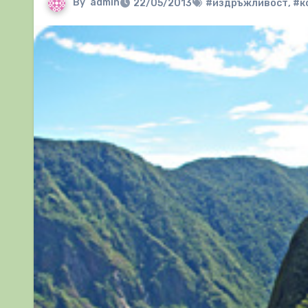
By
admin
22/05/2013
#издръжливост
,
#к