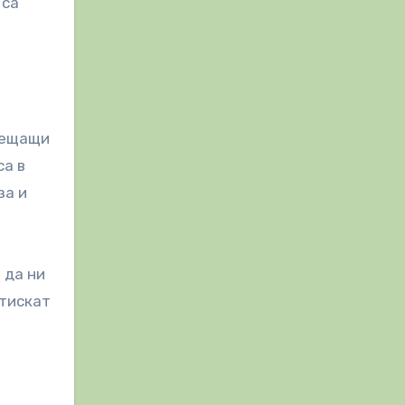
 са
срещащи
са в
за и
 да ни
отискат