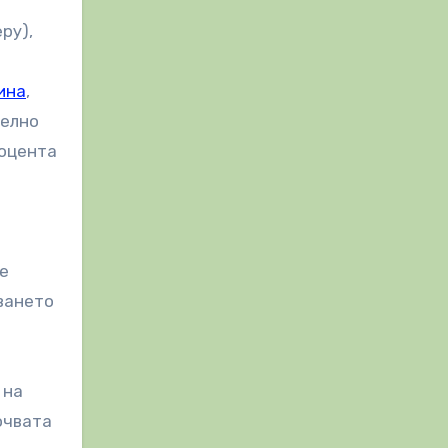
ру),
ина
,
телно
роцента
 е
ването
 на
очвата