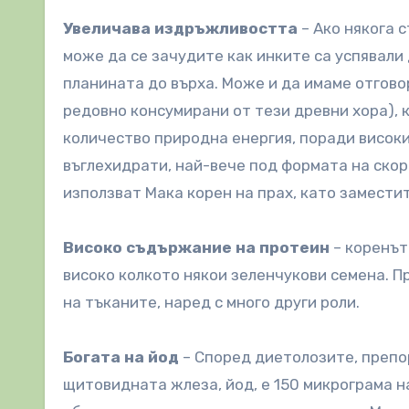
Увеличава издръжливостта
– Ако някога с
може да се зачудите как инките са успявали
планината до върха. Може и да имаме отгово
редовно консумирани от тези древни хора), 
количество природна енергия, поради високи
въглехидрати, най-вече под формата на скор
използват Мака корен на прах, като замести
Високо съдържание на протеин
– коренът
високо колкото някои зеленчукови семена. 
на тъканите, наред с много други роли.
Богата на йод
– Според диетолозите, препо
щитовидната жлеза, йод, е 150 микрограма 