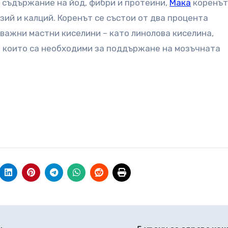
 съдържание на йод, фибри и протеини,
Мака
коренът
езий и калций. Коренът се състои от два процента
важни мастни киселини – като линолова киселина,
– които са необходими за поддържане на мозъчната