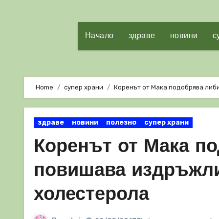
Начало
здраве
новини
с
Home
супер храни
Коренът от Мака подобрява либ
здраве
новини
полезно
супер храни
Коренът от Мака по
повишава издръжли
холестерола