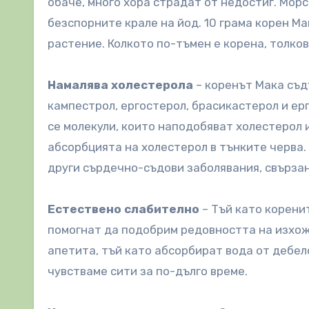
обаче, много хора страдат от недостиг. Морс
безспорните крале на йод. 10 грама корен М
растение. Колкото по-тъмен е корена, толко
Намалява холестерола
– коренът Мака съд
кампестрол, ергостерол, брасикастерол и е
се молекули, които наподобяват холестерол 
абсорбцията на холестерол в тънките черва.
други сърдечно-съдови заболявания, свързан
Естествено слабително
– Тъй като корени
помогнат да подобрим редовността на изхож
апетита, тъй като абсорбират вода от дебело
чувстваме сити за по-дълго време.