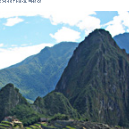
орен от мака
,
#мака