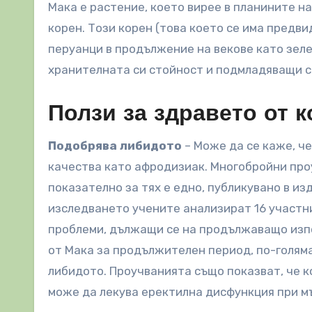
Мака е растение, което вирее в планините на
корен. Този корен (това което се има предвид
перуанци в продължение на векове
като зеле
хранителната си стойност и подмладяващи с
Ползи за здравето от 
Подобрява либидото
– Може да се каже, ч
качества като афродизиак. Многобройни проу
показателно за тях е едно, публикувано в из
изследването учените анализират 16 участни
проблеми, дължащи се на продължаващо изпо
от Мака за продължителен период, по-голям
либидото. Проучванията също показват, че 
може да лекува еректилна дисфункция при м