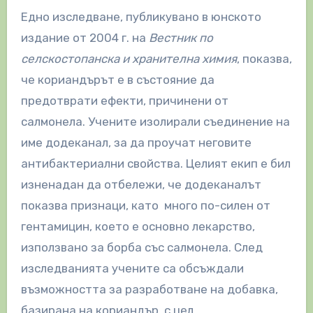
Едно изследване, публикувано в юнското
издание от 2004 г. на
Вестник по
селскостопанска и хранителна химия
, показва,
че кориандърът е в състояние да
предотврати ефекти, причинени от
салмонела. Учените изолирали съединение на
име додеканал, за да проучат неговите
антибактериални свойства. Целият екип е бил
изненадан да отбележи, че додеканалът
показва признаци, като много по-силен от
гентамицин, което е основно лекарство,
използвано за борба със салмонела. След
изследванията учените са обсъждали
възможността за разработване на добавка,
базирана на кориандър, с цел