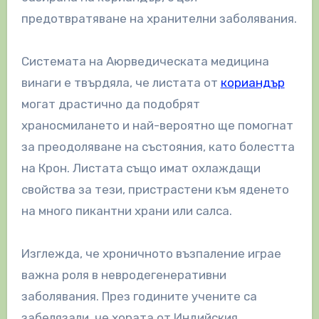
предотвратяване на хранителни заболявания.
Системата на Аюрведическата медицина
винаги е твърдяла, че листата от
кориандър
могат драстично да подобрят
храносмилането и най-вероятно ще помогнат
за преодоляване на състояния, като болестта
на Крон. Листата също имат охлаждащи
свойства за тези, пристрастени към яденето
на много пикантни храни или салса.
Изглежда, че хроничното възпаление играе
важна роля в невродегенеративни
заболявания. През годините учените са
забелязали, че хората от Индийския