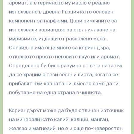
аромат, а етеричното му масло е реално
използвано в древна Гърция като основен
компонент за парфюми. Дори римляните са
използвали кориандър за ограничаване на
миризмите, идващи от развалено месо.
Очевидно има още много за кориандъра,
отколкото просто неговите вкус или аромат.
Определено би било разумно от сега нататък
да се храним с тези зелени листа, когато се
прибавят към храната ни, вместо само да ги
побутваме на една страна в чинията.
Кориандърът може да бъде отличен източник
на минерали като калий, калций, манган,
желязо и магнезий, но е и още по-невероятен