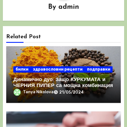
By
admin
Related Post
билки
здравословни рецепти
подправки
Динамично дуо: Защо КУРКУМАТА и
ЧЕРНИЯ ПИПЕР са мощна комбинация
Tanya Nikolova
21/05/2024