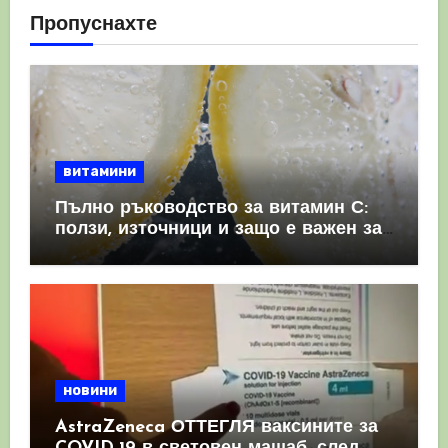
Пропуснахте
витамини
Пълно ръководство за витамин С:
ползи, източници и защо е важен за
имунната система
новини
AstraZeneca ОТТЕГЛЯ ваксините за