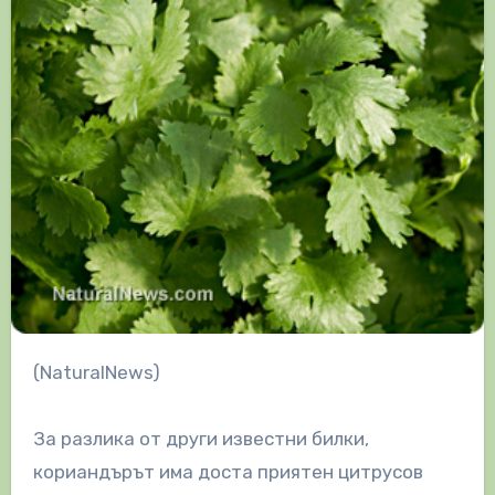
(NaturalNews)
За разлика от други известни билки,
кориандърът има доста приятен цитрусов