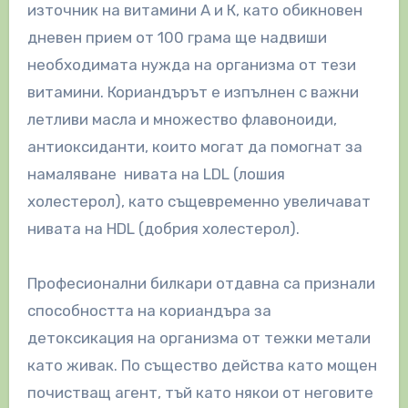
източник на витамини А и К, като обикновен
дневен прием от 100 грама ще надвиши
необходимата нужда на организма от тези
витамини. Кориандърът е изпълнен с важни
летливи масла и множество флавоноиди,
антиоксиданти, които могат да помогнат за
намаляване нивата на LDL (лошия
холестерол), като същевременно увеличават
нивата на HDL (добрия холестерол).
Професионални билкари отдавна са признали
способността на кориандъра за
детоксикация на организма от тежки метали
като живак. По същество действа като мощен
почистващ агент, тъй като някои от неговите