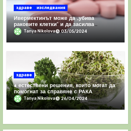
здраве
изследвания
Ивермектинът може да „убива
раковите клетки“ и да засилва
имунния отговор
Tanya Nikolova
03/05/2024
здраве
4 естествени решения, които могат да
помогнат за справяне с РАКА
Tanya Nikolova
26/04/2024