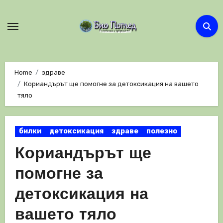
Skip
to
content
Home
здраве
Кориандърът ще помогне за детоксикация на вашето
тяло
билки
детоксикация
здраве
полезно
Кориандърът ще
помогне за
детоксикация на
вашето тяло