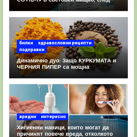
COVID-19 в световен мащаб, след
като призна, че те причиняват
КРЪВНИ съсиреци
билки
здравословни рецепти
подправки
Динамично дуо: Защо КУРКУМАТА и
ЧЕРНИЯ ПИПЕР са мощна
комбинация
вредни
интересно
Хигиенни навици, които могат да
причинят повече вреда, отколкото