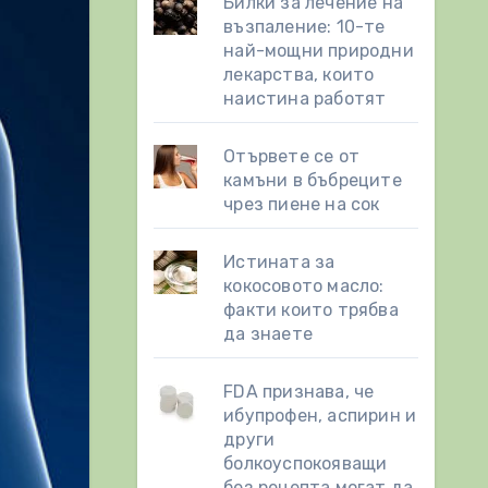
Билки за лечение на
възпаление: 10-те
най-мощни природни
лекарства, които
наистина работят
Отървете се от
камъни в бъбреците
чрез пиене на сок
Истината за
кокосовото масло:
факти които трябва
да знаете
FDA признава, че
ибупрофен, аспирин и
други
болкоуспокояващи
без рецепта могат да