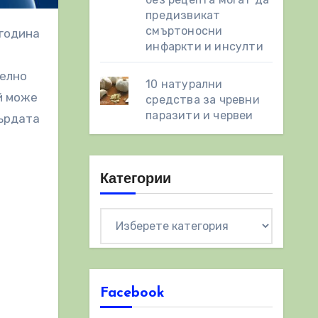
предизвикат
смъртоносни
инфаркти и инсулти
телно
10 натурални
й може
средства за чревни
паразити и червеи
гърдата
Категории
Категории
Facebook