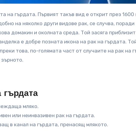
добно на няколко други видове рак, се случва, поради
ова домакин и околната среда. Той засяга приблизи
анделка е добре позната икона на рак на гърдата. То
преки това, по-голямата част от случаите на рак на 
 зърното.
а гърдата
звеждаща мляко.
ивен или неинвазивен рак на гърдата.
почващ в канал на гърдата, пренасящ млякото.