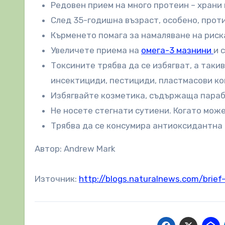
Редовен прием на много протеин – храни к
След 35-годишна възраст, особено, прот
Кърменето помага за намаляване на риска
Увеличете приема на
омега-3 мазнини
и 
Токсините трябва да се избягват, а таки
инсектициди, пестициди, пластмасови ко
Избягвайте козметика, съдържаща параб
Не носете стегнати сутиени. Когато може
Трябва да се консумира антиоксидантна 
Автор: Andrew Mark
Източник:
http://blogs.naturalnews.com/brief