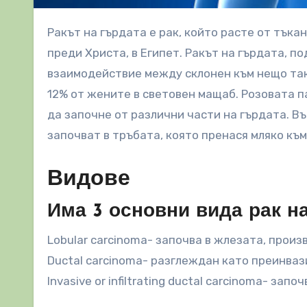
Ракът на гърдата е рак, който расте от тъканта на гърдата. Първият такъв вид е открит през 1600 година
преди Христа, в Египет. Ракът на гърдата, по
взаимодействие между склонен към нещо так
12% от жените в световен мащаб. Розовата п
да започне от различни части на гърдата. Въ
започват в тръбата, която пренася мляко към
Видове
Има 3 основни вида рак н
Lobular carcinoma- започва в жлезата, прои
Ductal carcinoma- разглеждан като преинваз
Invasive or infiltrating ductal carcinoma- за