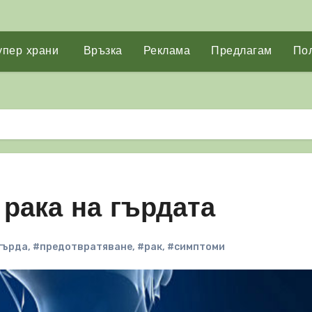
упер храни
Връзка
Реклама
Предлагам
Пол
 рака на гърдата
гърда
,
#предотвратяване
,
#рак
,
#симптоми