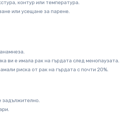
кстура, контур или температура.
ване или усещане за парене.
 анамнеза.
йка ви е имала рак на гърдата след менопаузата.
амали риска от рак на гърдата с почти 20%.
е задължително.
ари.