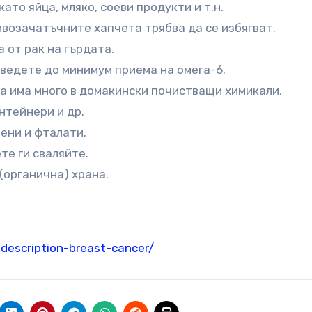
ато яйца, мляко, соеви продукти и т.н.
ивозачатъчните хапчета трябва да се избягват.
 от рак на гърдата.
сведете до минимум приема на омега-6.
ва има много в домакински почистващи химикали,
нтейнери и др.
ени и фталати.
те ги сваляйте.
(органична) храна.
-description-breast-cancer/