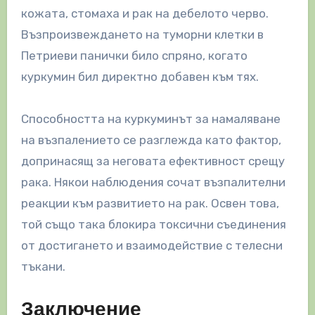
кожата, стомаха и рак на дебелото черво.
Възпроизвеждането на туморни клетки в
Петриеви панички било спряно, когато
куркумин бил директно добавен към тях.
Способността на куркуминът за намаляване
на възпалението се разглежда като фактор,
допринасящ за неговата ефективност срещу
рака. Някои наблюдения сочат възпалителни
реакции към развитието на рак. Освен това,
той също така блокира токсични съединения
от достигането и взаимодействие с телесни
тъкани.
Заключение