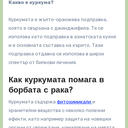
Какво е куркума?
Куркумата е жълто-оранжева подправка,
която е свързана с джинджифила. Тя се
използва като подправка в азиатската кухня
и е основната съставка на кърито. Тази
подправка отдавна се използва в широк
спектър от билкови лечения.
Как куркумата помага в
борбата с рака?
Куркумата съдържа
фитохимикали
и
хранителни вещества с няколко полезни
ефекти, като например защита на човешки
органи от увреждане, намаляване на нивата