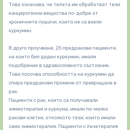
Това означава, че телата им обработват тези
канцерогенни вещества по-добре от
хроничните пушачи, които не са взели
куркумин.
В друго проучване, 25 предракови пациенти,
на които бил даден куркумин, имали
подобрение в здравословното състояние.
Това посочва способността на куркумин да
спира предракови промени от превръщане в
рак.
Пациенти с рак, които са получавали
химиотерапия и куркума, имали по-малко
ракови клетки, отколкото тези, които имали
само химиотерапия. Пациенти с лъчетерапия