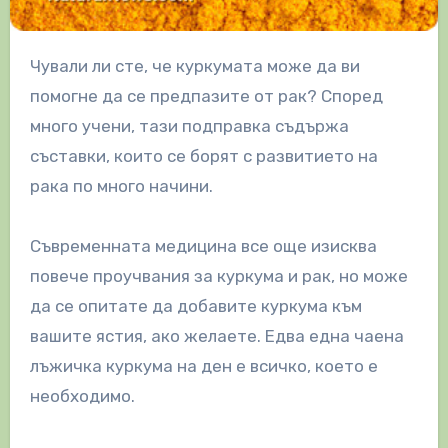
Чували ли сте, че куркумата може да ви
помогне да се предпазите от рак? Според
много учени, тази подправка съдържа
съставки, които се борят с развитието на
рака по много начини.
Съвременната медицина все още изисква
повече проучвания за куркума и рак, но може
да се опитате да добавите куркума към
вашите ястия, ако желаете. Едва една чаена
лъжичка куркума на ден е всичко, което е
необходимо.