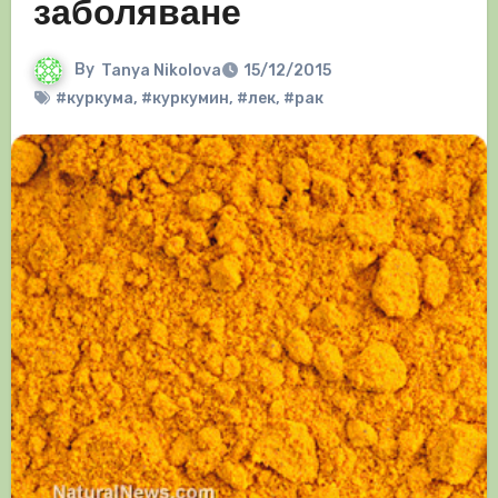
заболяване
By
Tanya Nikolova
15/12/2015
#куркума
,
#куркумин
,
#лек
,
#рак