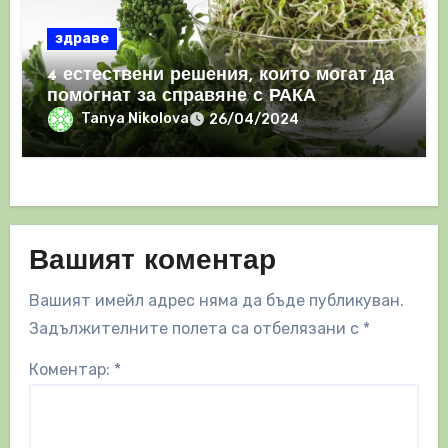
здраве
4 естествени решения, които могат да
помогнат за справяне с РАКА
Tanya Nikolova
26/04/2024
Вашият коментар
Вашият имейл адрес няма да бъде публикуван.
Задължителните полета са отбелязани с
*
Коментар:
*