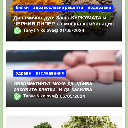
билки
здравословни рецепти
подправки
Динамично дуо: Защо КУРКУМАТА и
ЧЕРНИЯ ПИПЕР са мощна комбинация
Tanya Nikolova
21/05/2024
здраве
изследвания
Ивермектинът може да „убива
раковите клетки“ и да засилва
имунния отговор
Tanya Nikolova
03/05/2024