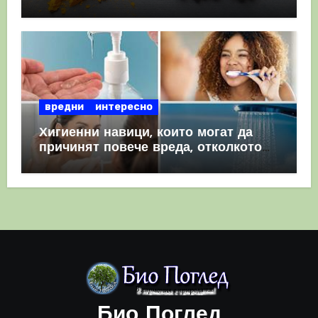
комбинация
вредни
интересно
Хигиенни навици, които могат да
причинят повече вреда, отколкото
полза
Био Поглед