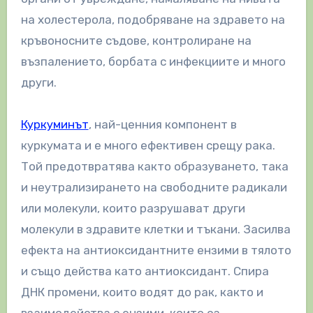
на холестерола, подобряване на здравето на
кръвоносните съдове, контролиране на
възпалението, борбата с инфекциите и много
други.
Куркуминът
, най-ценния компонент в
куркумата и е много ефективен срещу рака.
Той предотвратява както образуването, така
и неутрализирането на свободните радикали
или молекули, които разрушават други
молекули в здравите клетки и тъкани. Засилва
ефекта на антиоксидантните ензими в тялото
и също действа като антиоксидант. Спира
ДНК промени, които водят до рак, както и