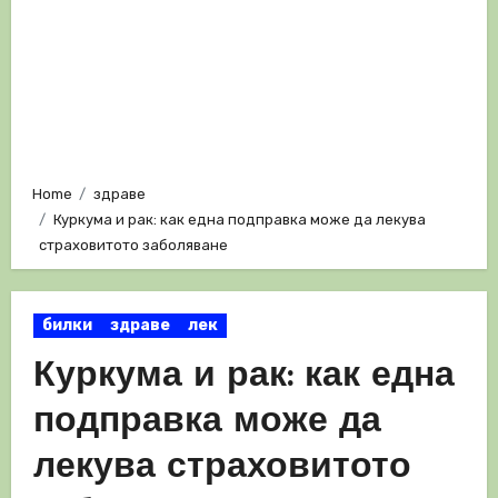
Home
здраве
Куркума и рак: как една подправка може да лекува
страховитото заболяване
билки
здраве
лек
Куркума и рак: как една
подправка може да
лекува страховитото