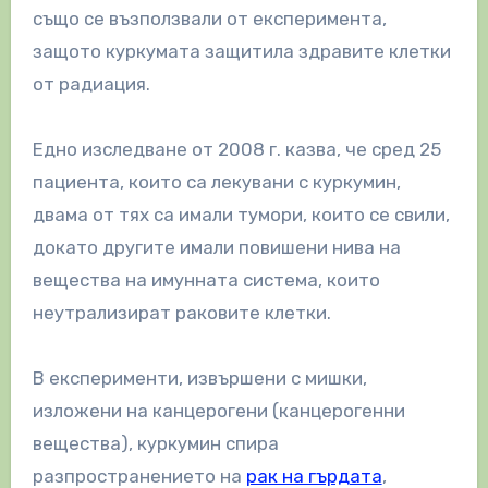
също се възползвали от експеримента,
защото куркумата защитила здравите клетки
от радиация.
Едно изследване от 2008 г. казва, че сред 25
пациента, които са лекувани с куркумин,
двама от тях са имали тумори, които се свили,
докато другите имали повишени нива на
вещества на имунната система, които
неутрализират раковите клетки.
В експерименти, извършени с мишки,
изложени на канцерогени (канцерогенни
вещества), куркумин спира
разпространението на
рак на гърдата
,