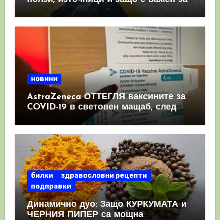
имунната система
новини
AstraZeneca ОТТЕГЛЯ ваксините за
COVID-19 в световен мащаб, след
като призна, че те причиняват
КРЪВНИ съсиреци
билки
здравословни рецепти
подправки
Динамично дуо: Защо КУРКУМАТА и
ЧЕРНИЯ ПИПЕР са мощна