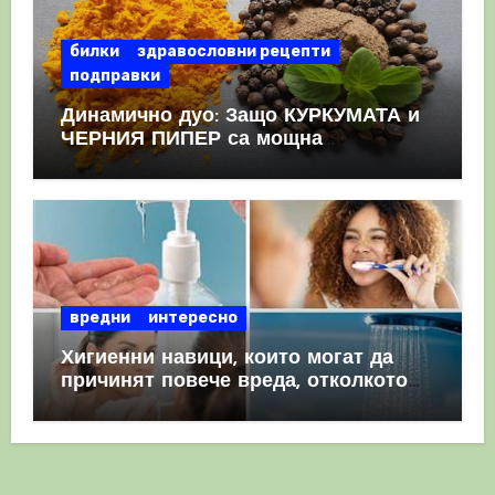
билки
здравословни рецепти
подправки
Динамично дуо: Защо КУРКУМАТА и
ЧЕРНИЯ ПИПЕР са мощна
комбинация
вредни
интересно
Хигиенни навици, които могат да
причинят повече вреда, отколкото
полза