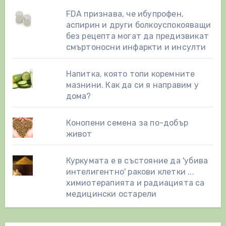
FDA признава, че ибупрофен,
аспирин и други болкоуспокояващи
без рецепта могат да предизвикат
смъртоносни инфаркти и инсулти
Напитка, която топи коремните
мазнини. Как да си я направим у
дома?
Конопени семена за по-добър
живот
Куркумата е в състояние да 'убива
интелигентно' ракови клетки ...
химиотерапията и радиацията са
медицински остарели