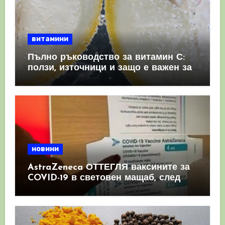
витамини
Пълно ръководство за витамин С:
ползи, източници и защо е важен за
имунната система
новини
AstraZeneca ОТТЕГЛЯ ваксините за
COVID-19 в световен мащаб, след
като призна, че те причиняват
КРЪВНИ съсиреци