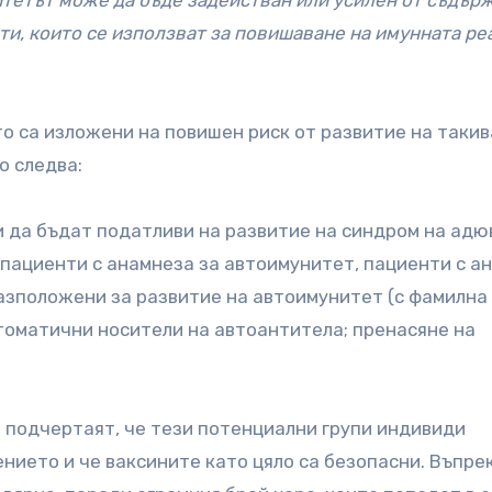
итетът може да бъде задействан или усилен от съдър
нти, които се използват за повишаване на имунната ре
о са изложени на повишен риск от развитие на такив
о следва:
и да бъдат податливи на развитие на синдром на адю
пациенти с анамнеза за автоимунитет, пациенти с а
разположени за развитие на автоимунитет (с фамилна
томатични носители на автоантитела; пренасяне на
 подчертаят, че тези потенциални групи индивиди
нието и че ваксините като цяло са безопасни. Въпрек