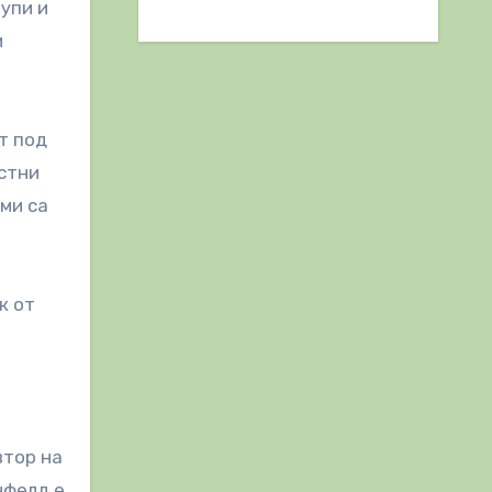
рупи и
и
т под
астни
ми са
к от
втор на
нфелд е