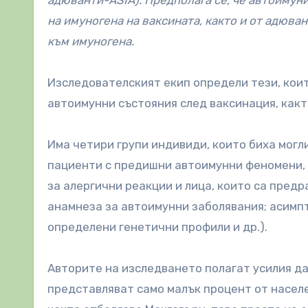
адюванти-ASIA). Предполага се, че автоимун
на имуногена на ваксината, както и от адюва
към имуногена.
Изследователският екип определи тези, коит
автоимунни състояния след ваксинация, какт
Има четири групи индивиди, които биха могл
пациенти с предишни автоимунни феномени, 
за алергични реакции и лица, които са пред
анамнеза за автоимунни заболявания; асимп
определени генетични профили и др.).
Авторите на изследването полагат усилия да
представляват само малък процент от населе