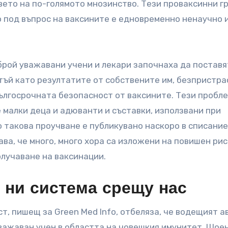
вето на по-голямото мнозинство. Тези проваксинни г
 под въпрос на ваксините е едновременно ненаучно 
брой уважавани учени и лекари започнаха да поставя
тъй като резултатите от собствените им, безпристр
ългосрочната безопасност от ваксините. Тези пробле
 малки деца и адюванти и съставки, използвани при
 такова проучване е публикувано наскоро в списание
ва, че много, много хора са изложени на повишен рис
олучаване на ваксинации.
 ни система срещу нас
т, пишещ за Green Med Info, отбеляза, че водещият а
уважаван учен в областта на човешкия имунитет. Шое