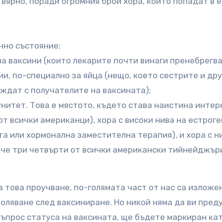
 вярно, поради огромния брой хора, които попадат в 
нно състояние;
а ваксини (които лекарите почти винаги пренебрегва
и, по-специално за яйца (нещо, което сестрите и дру
ъждат с получателите на ваксината);
нитет. Това е мястото, където става наистина интер
т всички американци), хора с високи нива на естроге
та или хормонална заместителна терапия), и хора с н
, че три четвърти от всички американски тийнейджър
а това проучване, по-голямата част от нас са изложе
оляване след ваксиниране. Но никой няма да ви пред
 въпрос статуса на ваксината, ще бъдете маркиран ка