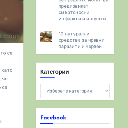
предизвикат
смъртоносни
инфаркти и инсулти
10 натурални
средства за чревни
паразити и червеи
а
и като
Категории
, че
 са
Категории
Facebook
а