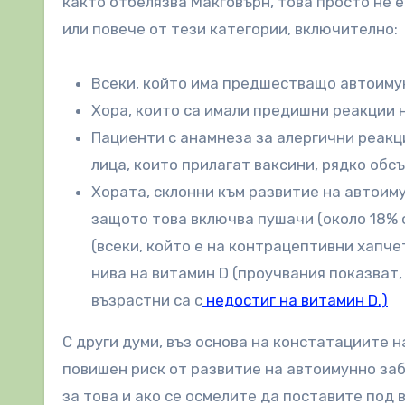
както отбелязва Макговърн, това просто не е
или повече от тези категории, включително:
Всеки, който има предшестващо автоиму
Хора, които са имали предишни реакции н
Пациенти с анамнеза за алергични реакци
лица, които прилагат ваксини, рядко обс
Хората, склонни към развитие на автоиму
защото това включва пушачи (около 18% о
(всеки, който е на контрацептивни хапче
нива на витамин D (проучвания показват
възрастни са с
недостиг на витамин D.)
С други думи, въз основа на констатациите н
повишен риск от развитие на автоимунно заб
за това и ако се осмелите да поставите под