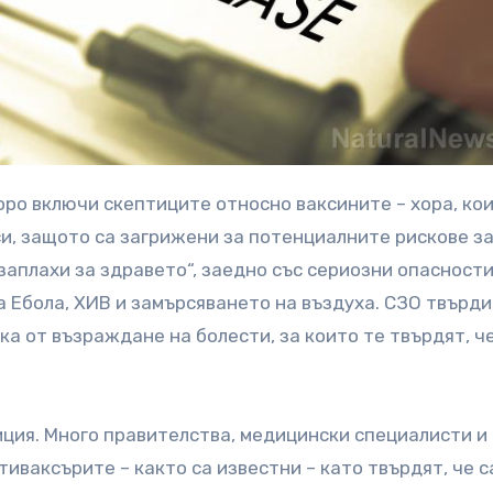
си, защото са загрижени за потенциалните рискове з
 заплахи за здравето“, заедно със сериозни опасност
 Ебола, ХИВ и замърсяването на въздуха. СЗО твърди
а от възраждане на болести, за които те твърдят, че
зиция. Много правителства, медицински специалисти и
иваксърите – както са известни – като твърдят, че с