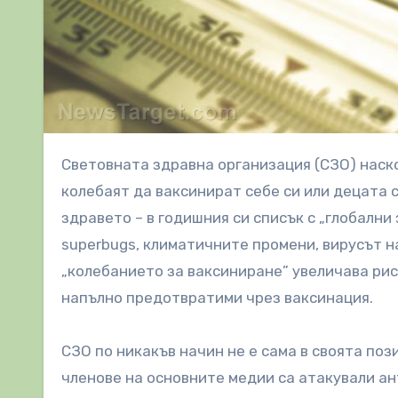
Световната здравна организация (СЗО) наскоро включи скептиците относно ваксините – хора, които се
колебаят да ваксинират себе си или децата 
здравето – в годишния си списък с „глобални
superbugs, климатичните промени, вирусът на
„колебанието за ваксиниране” увеличава риск
напълно предотвратими чрез ваксинация.
СЗО по никакъв начин не е сама в своята по
членове на основните медии са атакували ант