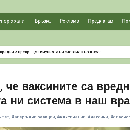
упер храни
Връзка
Реклама
Предлагам
Пол
 вредни и превръщат имунната ни система в наш враг
, че ваксините са вредн
а ни система в наш вра
итет
,
#алергични реакции
,
#ваксинации
,
#ваксини
,
#опасно