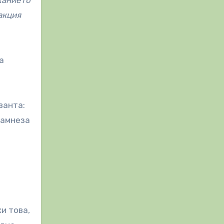
жанието
акция
а
ванта:
намнеза
и това,