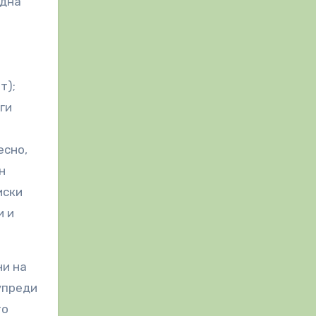
една
т);
ги
есно,
н
иски
и и
ни на
упреди
то