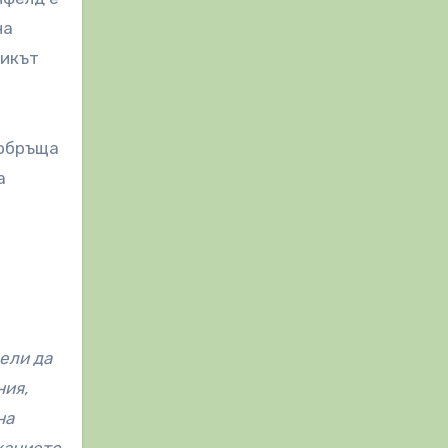
на
никът
 обръща
а
ели да
ния,
на