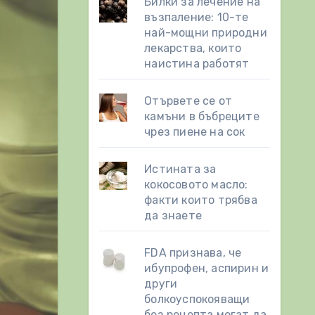
Билки за лечение на
възпаление: 10-те
най-мощни природни
лекарства, които
наистина работят
Отървете се от
камъни в бъбреците
чрез пиене на сок
Истината за
кокосовото масло:
факти които трябва
да знаете
FDA признава, че
ибупрофен, аспирин и
други
болкоуспокояващи
без рецепта могат да