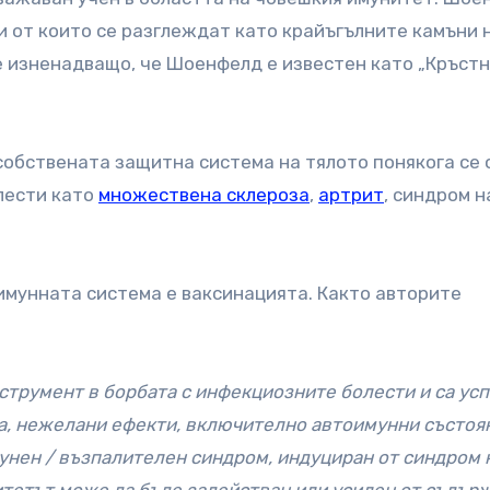
и от които се разглеждат като крайъгълните камъни 
е изненадващо, че Шоенфелд е известен като „Кръст
 собствената защитна система на тялото понякога се
олести като
множествена склероза
,
артрит
, синдром н
имунната система е ваксинацията. Както авторите
струмент в борбата с инфекциозните болести и са усп
а, нежелани ефекти, включително автоимунни състоя
мунен / възпалителен синдром, индуциран от синдром 