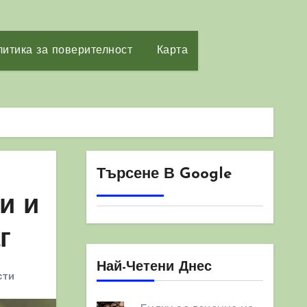
итика за поверителност
Карта
Търсене В Google
и и
г
Най-Четени Днес
сти