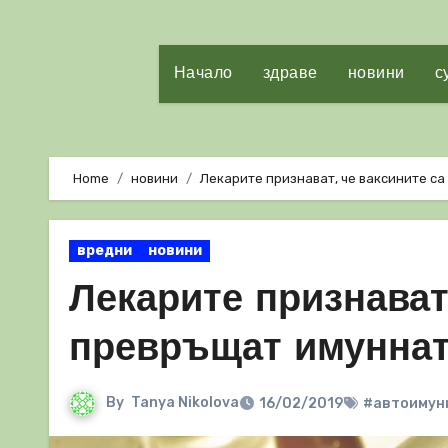
Начало
здраве
новини
с
Home
новини
Лекарите признават, че ваксините са
вредни
новини
Лекарите признават
превръщат имуннат
By
Tanya Nikolova
16/02/2019
#автоимун