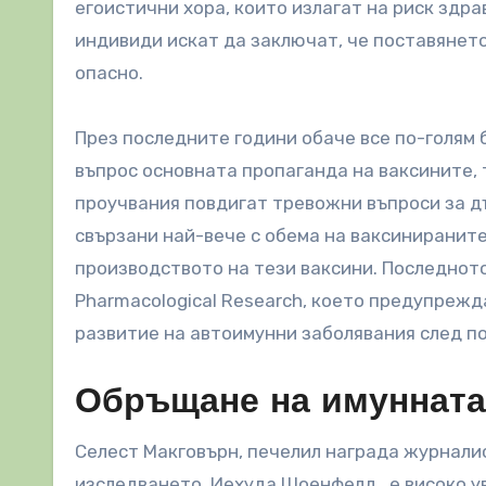
егоистични хора, които излагат на риск здра
индивиди искат да заключат, че поставянето
опасно.
През последните години обаче все по-голям 
въпрос основната пропаганда на ваксините, 
проучвания повдигат тревожни въпроси за д
свързани най-вече с обема на ваксинираните
производството на тези ваксини. Последното
Pharmacological Research, което предупрежда
развитие на автоимунни заболявания след п
Обръщане на имунната
Селест Макговърн, печелил награда журналис
изследването, Иехуда Шоенфелд , е високо 