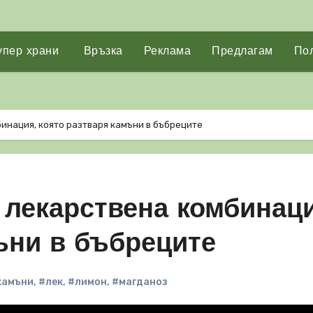
упер храни
Връзка
Реклама
Предлагам
Пол
инация, която разтваря камъни в бъбреците
 лекарствена комбинаци
ъни в бъбреците
камъни
,
#лек
,
#лимон
,
#магданоз