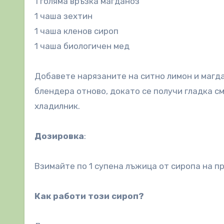
1 голяма връзка магданоз
1 чаша зехтин
1 чаша кленов сироп
1 чаша биологичен мед
Добавете нарязаните на ситно лимон и магда
блендера отново, докато се получи гладка с
хладилник.
Дозировка
:
Взимайте по 1 супена лъжица от сиропа на пр
Как работи този сироп?