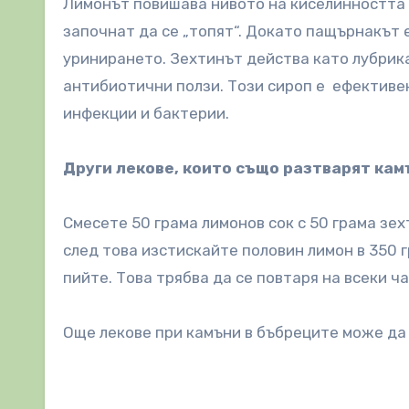
Лимонът повишава нивото на киселинността
започнат да се „топят“. Докато пащърнакът 
уринирането. Зехтинът действа като лубрика
антибиотични ползи. Този сироп е ефективен
инфекции и бактерии.
Други лекове, които също разтварят кам
Смесете 50 грама лимонов сок с 50 грама зех
след това изстискайте половин лимон в 350 
пийте. Това трябва да се повтаря на всеки ч
Още лекове при камъни в бъбреците може д