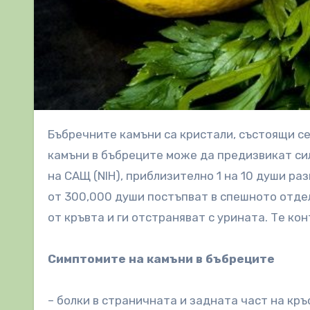
Бъбречните камъни са кристали, състоящи се от съединението, наречено калциев оксалат. Без съмнение,
камъни в бъбреците може да предизвикат си
на САЩ (NIH), приблизително 1 на 10 души ра
от 300,000 души постъпват в спешното отде
от кръвта и ги отстраняват с урината. Те кон
Симптомите на камъни в бъбреците
– болки в страничната и задната част на кръ