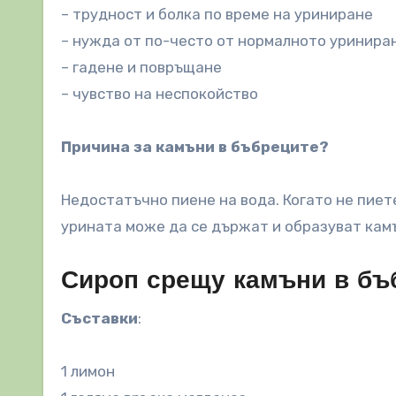
– трудност и болка по време на уриниране
– нужда от по-често от нормалното уринира
– гадене и повръщане
– чувство на неспокойство
Причина за камъни в бъбреците?
Недостатъчно пиене на вода. Когато не пиет
урината може да се държат и образуват камъ
Сироп срещу камъни в бъ
Съставки
:
1 лимон