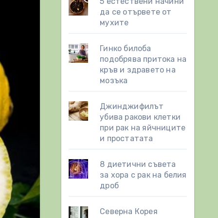
5 естествени начини
да се отървете от
мухите
Гинко билоба
подобрява притока на
кръв и здравето на
мозъка
Джинджифилът
убива ракови клетки
при рак на яйчниците
и простатата
8 диетични съвета
за хора с рак на белия
дроб
Северна Корея