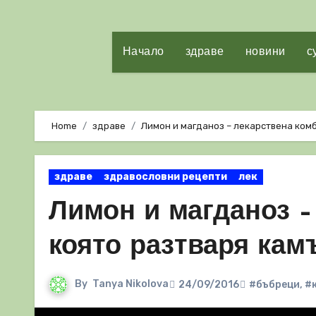
Начало
здраве
новини
с
Home
здраве
Лимон и магданоз – лекарствена комб
здраве
здравословни рецепти
лек
Лимон и магданоз –
която разтваря кам
By
Tanya Nikolova
24/09/2016
#бъбреци
,
#