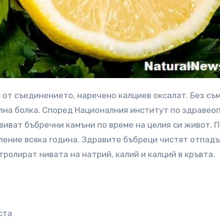
лна болка. Според Националния институт по здравео
звиват бъбречни камъни по време на целия си живот. 
ление всяка година. Здравите бъбреци чистят отпад
тролират нивата на натрий, калий и калций в кръвта.
ста