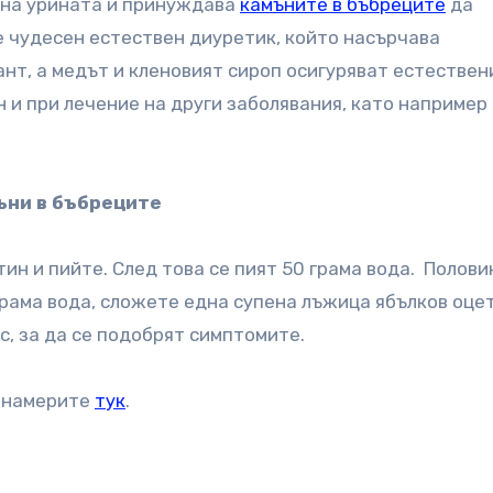
 на урината и принуждава
камъните в бъбреците
да
е чудесен естествен диуретик, който насърчава
нт, а медът и кленовият сироп осигуряват естествен
 и при лечение на други заболявания, като например
ъни в бъбреците
тин и пийте. След това се пият 50 грама вода. Полови
грама вода, сложете една супена лъжица ябълков оцет
ас, за да се подобрят симптомите.
а намерите
тук
.