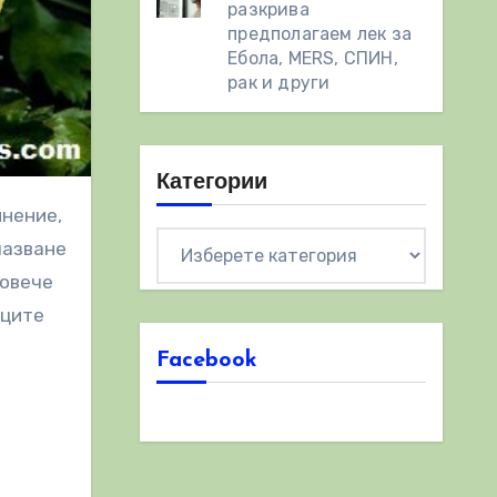
разкрива
предполагаем лек за
Ебола, MERS, СПИН,
рак и други
Категории
Категории
пазване
Повече
ъците
Facebook