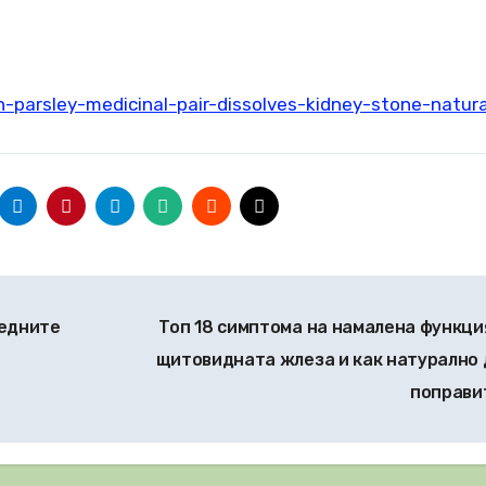
-parsley-medicinal-pair-dissolves-kidney-stone-natura
редните
Топ 18 симптома на намалена функци
щитовидната жлеза и как натурално 
поправи