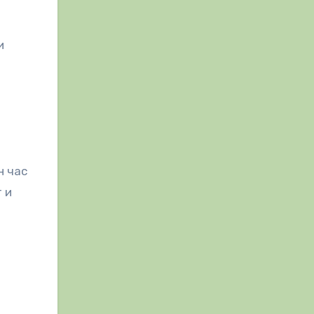
и
н час
 и