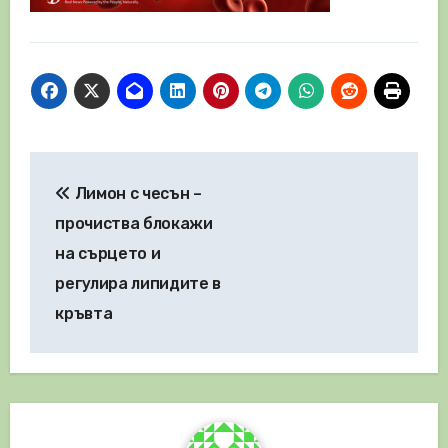
Навигация
Лимон с чесън –
прочиства блокажи
на сърцето и
регулира липидите в
кръвта