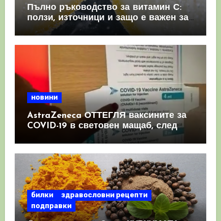
Пълно ръководство за витамин С:
ползи, източници и защо е важен за
имунната система
новини
AstraZeneca ОТТЕГЛЯ ваксините за
COVID-19 в световен мащаб, след
като призна, че те причиняват
КРЪВНИ съсиреци
билки
здравословни рецепти
подправки