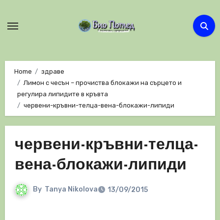
Skip
to
content
Home
здраве
Лимон с чесън – прочиства блокажи на сърцето и
регулира липидите в кръвта
червени-кръвни-телца-вена-блокажи-липиди
червени-кръвни-телца-
вена-блокажи-липиди
By
Tanya Nikolova
13/09/2015