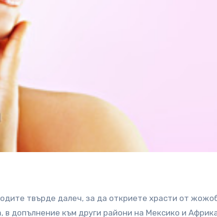
ходите твърде далеч, за да откриете храсти от жожоб
, в допълнение към други райони на Мексико и Африка