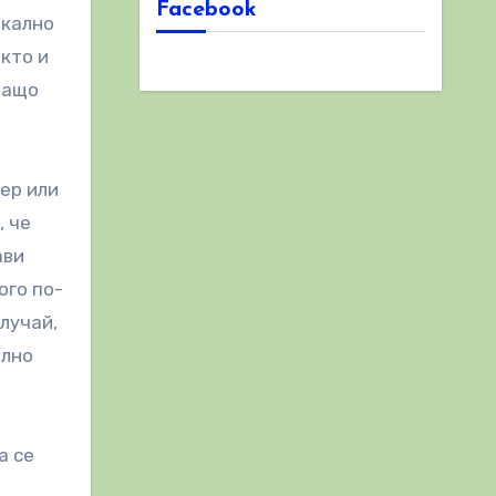
Facebook
окално
акто и
 защо
ер или
, че
ави
ого по-
лучай,
ално
а се