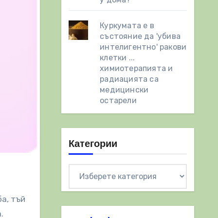
Куркумата е в
състояние да 'убива
интелигентно' ракови
клетки ...
химиотерапията и
радиацията са
медицински
остарели
Категории
Категории
а, тъй
.