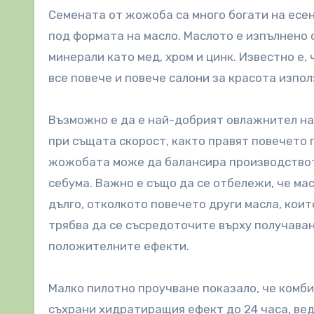
Семената от жожоба са много богати на есе
под формата на масло. Маслото е изпълнено с
минерали като мед, хром и цинк. Известно е,
все повече и повече салони за красота изпол
Възможно е да е най-добрият овлажнител на 
при същата скорост, както правят повечето 
жожобата може да балансира производството
себума. Важно е също да се отбележи, че ма
дълго, отколкото повечето други масла, коит
трябва да се съсредоточите върху получаван
положителните ефекти.
Малко пилотно проучване показало, че комб
съхрани хидратиращия ефект до 24 часа, вед