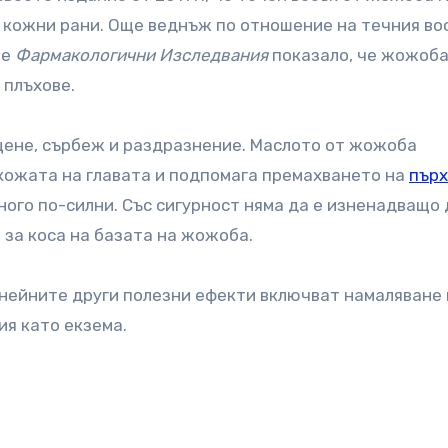
 кожни рани. Още веднъж по отношение на течния во
ие
Фармакологични Изследвания
показало, че жожоба
 плъхове.
ющене, сърбеж и раздразнение. Маслото от жожоба
кожата на главата и подпомага премахването на
пър
ного по-силни. Със сигурност няма да е изненадващо 
 за коса на базата на жожоба.
 нейните други полезни ефекти включват намаляване
ия като екзема.