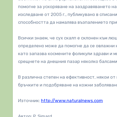
помогне за ускоряване на заздравяването на
изследване от 2005 г., публикувано в списан
способността да намалява възпалението при
Всички знаем, че сух скалп е склонен към л
определено може да помогне да се овлажни 
като запазва космените фоликули здрави и м
срещнете на днешния пазар няколко балсами
В различна степен на ефективност, някои от
бръчките и подобряване на кожни заболяван
Източник:
http://www.naturalnews.com
Автор: P. Simard