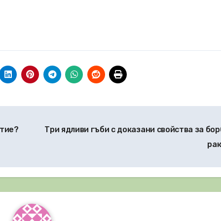
стие?
Три ядливи гъби с доказани свойства за бор
ра