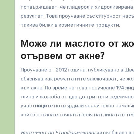
потвърждават, че глицерол и хидролизирана
резултат. Това проучване със сигурност на
такива билки в козметичните продукти.
Може ли маслото от жо
отървем от акне?
Проучване от 2012 година, публикувано в Ш
обяснява как резултатите заключават, че ж
към акне. По време на това проучване 194 ли
глина и жожоба от два до три пъти седмично
участниците потвърдили значително намалява
който остава е точната роля на глината в т
Вестникът по Етнофармакология
съобщава в с