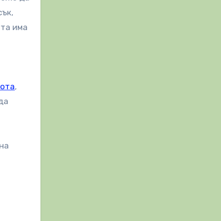
сък,
та има
хота
,
да
 на