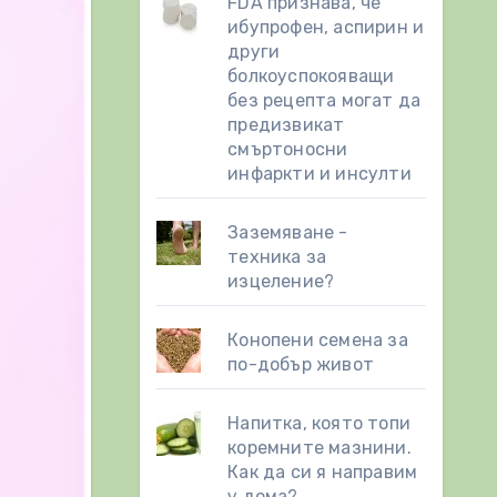
FDA признава, че
ибупрофен, аспирин и
други
болкоуспокояващи
без рецепта могат да
предизвикат
смъртоносни
инфаркти и инсулти
Заземяване -
техника за
изцеление?
Конопени семена за
по-добър живот
Напитка, която топи
коремните мазнини.
Как да си я направим
у дома?