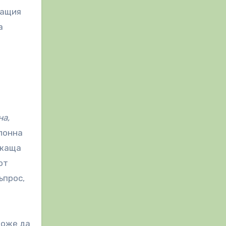
ващия
а
на,
лонна
ржаща
от
ъпрос,
може да