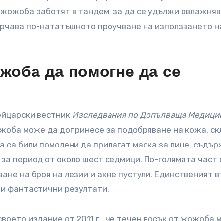
 жожоба работят в тандем, за да се удължи овлажня
сърчава по-нататъшното проучване на използването н
жоба да помогне да се
вейцарски вестник
Изследвания по Допълваща Медици
ожоба може да допринесе за подобряване на кожа, ск
ца са били помолени да прилагат маска за лице, съдъ
 за период от около шест седмици. По-голямата част 
не на броя на лезии и акне пустули. Единственият в
ези фантастични резултати.
воето издание от 2011 г., че течен восък от жожоба 