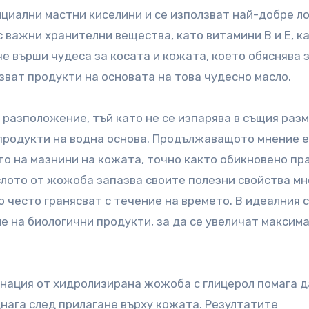
нциални мастни киселини и се използват най-добре л
 важни хранителни вещества, като витамини В и Е, к
 че върши чудеса за косата и кожата, което обяснява
зват продукти на основата на това чудесно масло.
разположение, тъй като не се изпарява в същия разм
продукти на водна основа. Продължаващото мнение е
 на мазнини на кожата, точно както обикновено пр
слото от жожоба запазва своите полезни свойства мн
о често гранясват с течение на времето. В идеалния с
е на биологични продукти, за да се увеличат максим
инация от хидролизирана жожоба с глицерол помага д
нага след прилагане върху кожата. Резултатите