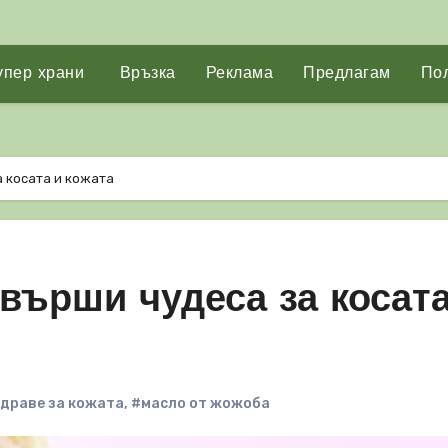
упер храни
Връзка
Реклама
Предлагам
Пол
 косата и кожата
върши чудеса за косата
драве за кожата
,
#масло от жожоба