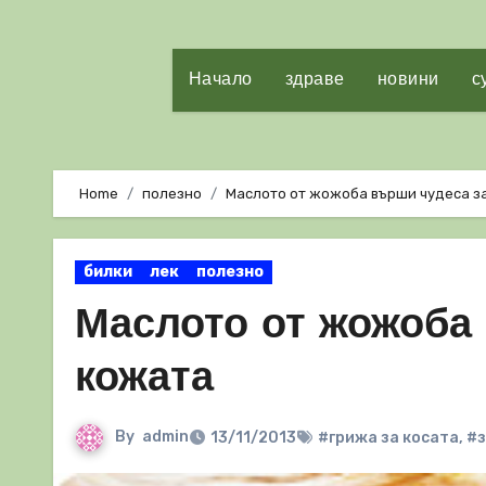
Начало
здраве
новини
с
Home
полезно
Маслото от жожоба върши чудеса за
билки
лек
полезно
Маслото от жожоба 
кожата
By
admin
13/11/2013
#грижа за косата
,
#з