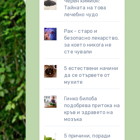
Черен кимион:
Тайната на това
лечебно чудо
Рак - старо и
безопасно лекарство,
за което никога не
сте чували
5 естествени начини
да се отървете от
мухите
Гинко билоба
подобрява притока на
кръв и здравето на
мозъка
5 причини, поради