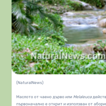
(NaturalNews)
Маслото от чаено дърво или
Melaleuca
действ
първоначално е открит и използван от абори