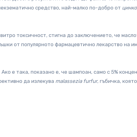
иекзематично средство, най-малко по-добро от
цинк
 витро токсичност, стигна до заключението, че масло
ъшки от популярното фармацевтично лекарство на и
Ако е така, показано е, че шампоан, само с 5% конце
фективно да излекува
malassezia furfur
, гъбичка, която