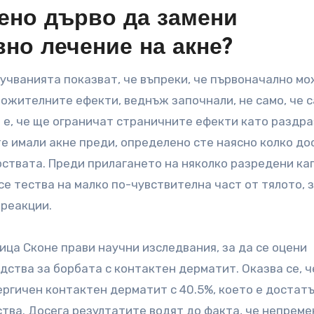
ено дърво да замени
вно лечение на акне?
оучванията показват, че въпреки, че първоначално мо
ложителните ефекти, веднъж започнали, не само, че с
о е, че ще ограничат страничните ефекти като раздра
те имали акне преди, определено сте наясно колко д
ствата. Преди прилагането на няколко разредени ка
се тества на малко по-чувствителна част от тялото, з
 реакции.
ица Сконе прави научни изследвания, за да се оцени
ства за борбата с контактен дерматит. Оказва се, ч
ергичен контактен дерматит с 40.5%, което е достат
ства. Досега резултатите водят до факта, че непрем