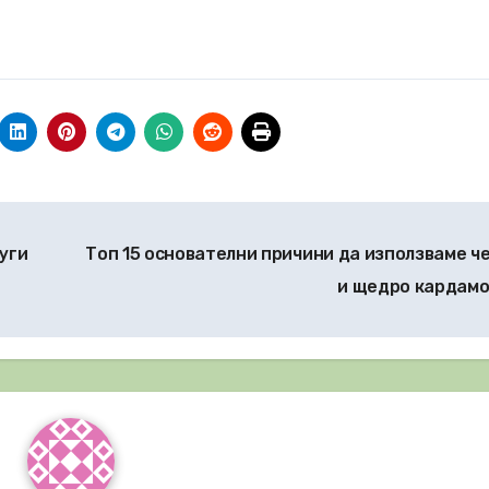
уги
Топ 15 основателни причини да използваме ч
и щедро кардам