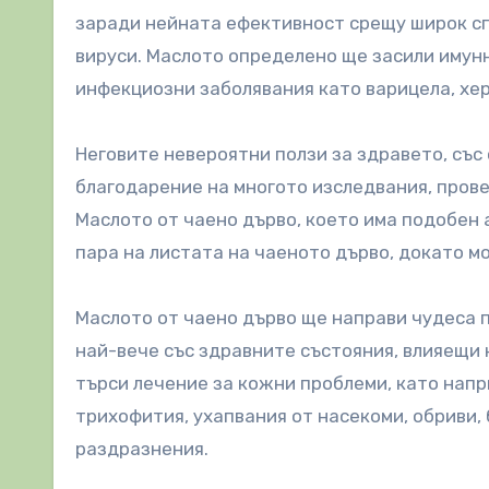
заради нейната ефективност срещу широк сп
вируси. Маслото определено ще засили имунн
инфекциозни заболявания като варицела, херп
Неговите невероятни ползи за здравето, със 
благодарение на многото изследвания, пров
Маслото от чаено дърво, което има подобен 
пара на листата на чаеното дърво, докато м
Маслото от чаено дърво ще направи чудеса п
най-вече със здравните състояния, влияещи н
търси лечение за кожни проблеми, като напри
трихофития, ухапвания от насекоми, обриви, 
раздразнения.