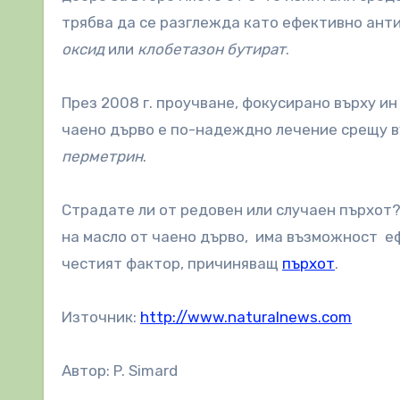
трябва да се разглежда като ефективно ант
оксид
или
клобетазон бутират
.
През 2008 г. проучване, фокусирано върху ин
чаено дърво е по-надеждно лечение срещу в
перметрин
.
Страдате ли от редовен или случаен пърхот? 
на масло от чаено дърво, има възможност е
честият фактор, причиняващ
пърхот
.
Източник:
http://www.naturalnews.com
Автор: P. Simard