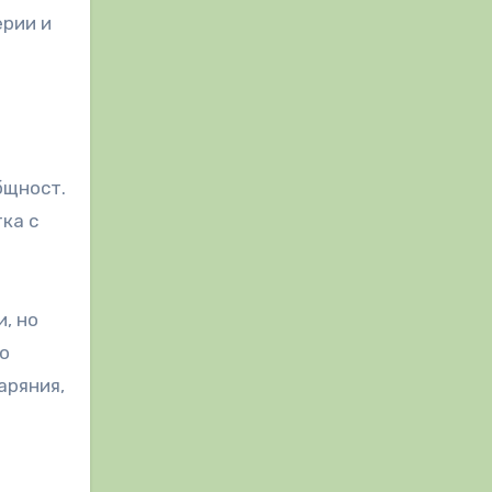
ерии и
бщност.
ка с
, но
то
аряния,