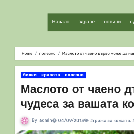
Начало
здраве
новини
с
Home
полезно
Маслото от чаено дърво може да на
билки
красота
полезно
Маслото от чаено д
чудеса за вашата к
By
admin
04/09/2013
#грижа за кожата
,