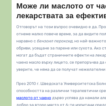
Може ли маслото от ча
лекарствата за ефекти
Отговорът на този въпрос очевидно е да. Пр
отнеме малко повече време, за да видите по
наравно с
бензоил пероксид
, но най-важнот
обриви, усещане за парене или сухота. Ако с
могат да бъдат страничните ефекти на лекар
чаено масло върху лицето, се препоръчва да 
уверите, че няма да се получат нежелателни
През 2010 г. Шведската Университетска Болн
способността на различни терапевтични сред
маслото от чаено
дърво успява да намали ал
добро за второ място от 6-те изпитани сред