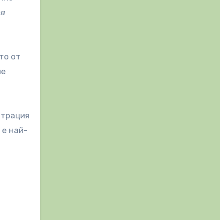
ов
то от
ме
нтрация
 е най-