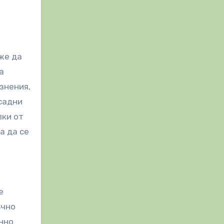
же да
а
знения,
осадни
пки от
а да се
е
ъчно
енно