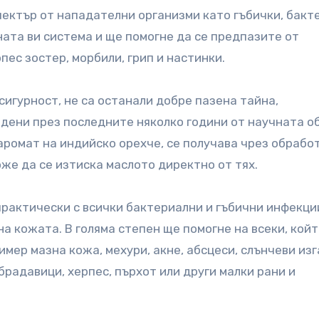
ектър от нападателни организми като гъбички, бакт
ата ви система и ще помогне да се предпазите от
ес зостер, морбили, грип и настинки.
сигурност, не са останали добре пазена тайна,
едени през последните няколко години от научната о
аромат на индийско орехче, се получава чрез обработ
оже да се изтиска маслото директно от тях.
рактически с всички бактериални и гъбични инфекции
а кожата. В голяма степен ще помогне на всеки, кой
мер мазна кожа, мехури, акне, абсцеси, слънчеви изг
брадавици, херпес, пърхот или други малки рани и