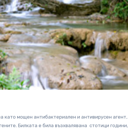
а като мощен антибактериален и антивирусен агент,
гените. Билката е била възхвалявана стотици години,