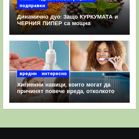
подправки
Динамично дуо: Защо КУРКУМАТА и
ЧЕРНИЯ ПИПЕР са мощна
комбинация
вредни
интересно
Хигиенни навици, които могат да
причинят повече вреда, отколкото
полза