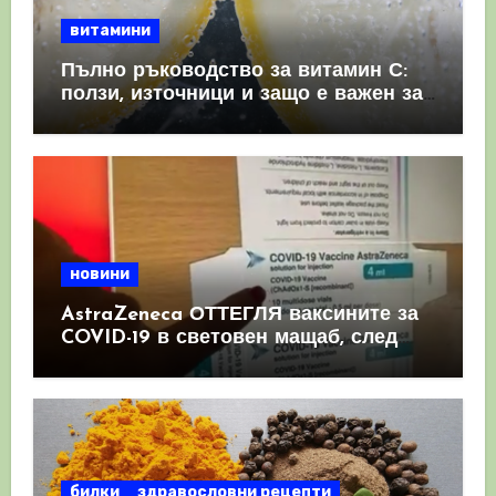
витамини
Пълно ръководство за витамин С:
ползи, източници и защо е важен за
имунната система
новини
AstraZeneca ОТТЕГЛЯ ваксините за
COVID-19 в световен мащаб, след
като призна, че те причиняват
КРЪВНИ съсиреци
билки
здравословни рецепти