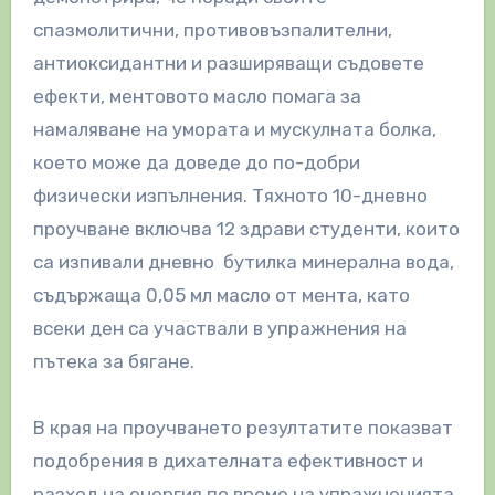
спазмолитични, противовъзпалителни,
антиоксидантни и разширяващи съдовете
ефекти, ментовото масло помага за
намаляване на умората и мускулната болка,
което може да доведе до по-добри
физически изпълнения. Тяхното 10-дневно
проучване включва 12 здрави студенти, които
са изпивали дневно бутилка минерална вода,
съдържаща 0,05 мл масло от мента, като
всеки ден са участвали в упражнения на
пътека за бягане.
В края на проучването резултатите показват
подобрения в дихателната ефективност и
разход на енергия по време на упражненията.