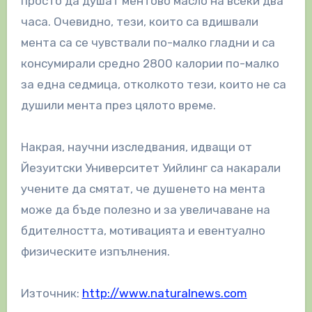
просто да душат ментово масло на всеки два
часа. Очевидно, тези, които са вдишвали
мента са се чувствали по-малко гладни и са
консумирали средно 2800 калории по-малко
за една седмица, отколкото тези, които не са
душили мента през цялото време.
Накрая, научни изследвания, идващи от
Йезуитски Университет Уийлинг са накарали
учените да смятат, че душенето на мента
може да бъде полезно и за увеличаване на
бдителността, мотивацията и евентуално
физическите изпълнения.
Източник:
http://www.naturalnews.com