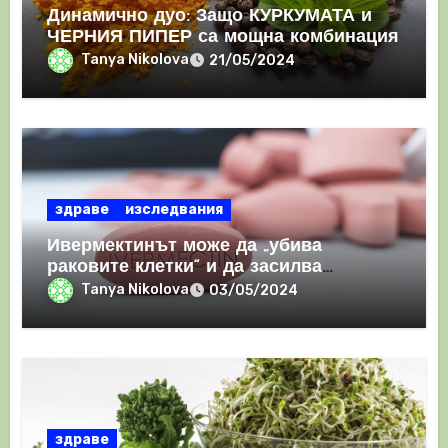
Динамично дуо: Защо КУРКУМАТА и
ЧЕРНИЯ ПИПЕР са мощна комбинация
Tanya Nikolova
21/05/2024
здраве
изследвания
Ивермектинът може да „убива
раковите клетки“ и да засилва
имунния отговор
Tanya Nikolova
03/05/2024
здраве