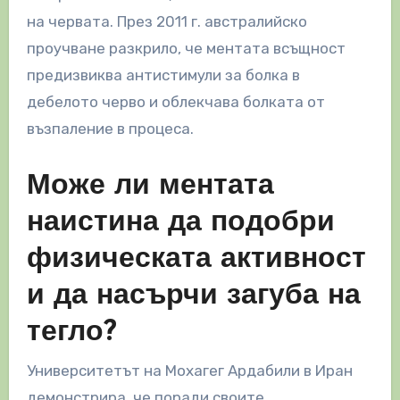
на червата. През 2011 г. австралийско
проучване разкрило, че ментата всъщност
предизвиква антистимули за болка в
дебелото черво и облекчава болката от
възпаление в процеса.
Може ли ментата
наистина да подобри
физическата активност
и да насърчи загуба на
тегло?
Университетът на Мохагег Ардабили в Иран
демонстрира, че поради своите