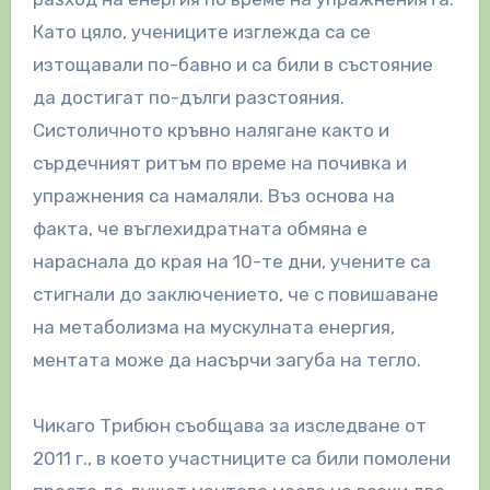
Като цяло, учениците изглежда са се
изтощавали по-бавно и са били в състояние
да достигат по-дълги разстояния.
Систоличното кръвно налягане както и
сърдечният ритъм по време на почивка и
упражнения са намаляли. Въз основа на
факта, че въглехидратната обмяна е
нараснала до края на 10-те дни, учените са
стигнали до заключението, че с повишаване
на метаболизма на мускулната енергия,
ментата може да насърчи загуба на тегло.
Чикаго Трибюн съобщава за изследване от
2011 г., в което участниците са били помолени