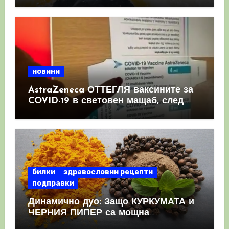
новини
AstraZeneca ОТТЕГЛЯ ваксините за
COVID-19 в световен мащаб, след
като призна, че те причиняват
КРЪВНИ съсиреци
билки
здравословни рецепти
подправки
Динамично дуо: Защо КУРКУМАТА и
ЧЕРНИЯ ПИПЕР са мощна
комбинация