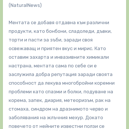
(NaturalNews)
Ментата се добавя отдавна към различни
продукти, като бонбони, сладоледи, дъвки,
торти и пасти за зъби, заради своя
освежаващ и приятен вкус и мирис. Като
оставим захарта и инвазивните химикали
настрана, ментата сама по себе си е
заслужила добра репутация заради своята
способност да лекува многобройни коремни
проблеми като спазми и болки, подуване на
корема, запек, диария, метеоризъм, рак на
стомаха, синдром на дразнимото черво и
заболявания на жлъчния мехур. Докато
повечето от нейните известни ползи се