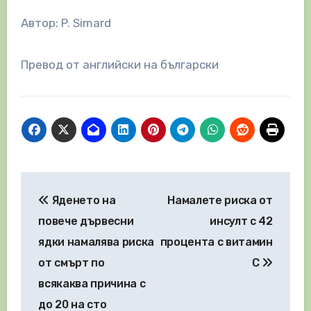
Автор: P. Simard
Превод от английски на български
Навигация
Яденето на
Намалете риска от
повече дървесни
инсулт с 42
ядки намалява риска
процента с витамин
от смърт по
C
всякаква причина с
до 20 на сто