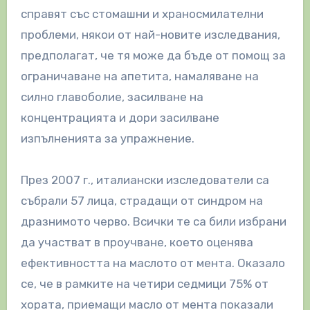
справят със стомашни и храносмилателни
проблеми, някои от най-новите изследвания,
предполагат, че тя може да бъде от помощ за
ограничаване на апетита, намаляване на
силно главоболие, засилване на
концентрацията и дори засилване
изпълненията за упражнение.
През 2007 г., италиански изследователи са
събрали 57 лица, страдащи от синдром на
дразнимото черво. Всички те са били избрани
да участват в проучване, което оценява
ефективността на маслото от мента. Оказало
се, че в рамките на четири седмици 75% от
хората, приемащи масло от мента показали