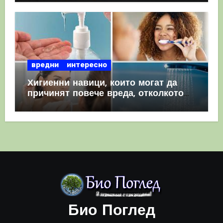
вредни
интересно
Хигиенни навици, които могат да
причинят повече вреда, отколкото
полза
Био Поглед