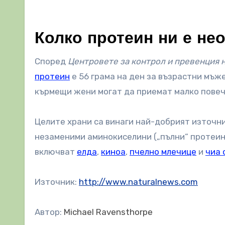
Колко протеин ни е не
Според
Центровете за контрол и превенция 
протеин
е 56 грама на ден за възрастни мъже
кърмещи жени могат да приемат малко повеч
Целите храни са винаги най-добрият източни
незаменими аминокиселини („пълни“ протеин
включват
елда
,
киноа
,
пчелно млечице
и
чиа 
Източник:
http://www.naturalnews.com
Автор:
Michael Ravensthorpe