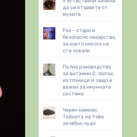
5 естествени начини
да се отървете от
мухите
Рак - старо и
безопасно лекарство,
за което никога не
сте чували
Пълно ръководство
за витамин С: ползи,
източници и защо е
важен за имунната
система
Черен кимион:
Тайната на това
лечебно чудо