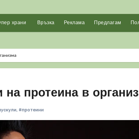
упер храни
Връзка
Реклама
Предлагам
Пол
рганизма
 на протеина в органи
мускули
,
#протеини