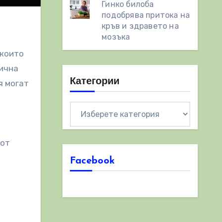
Гинко билоба
подобрява притока на
кръв и здравето на
мозъка
 които
фична
Категории
я могат
Категории
 от
Facebook