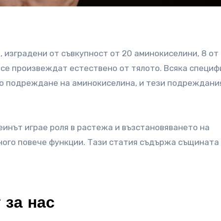
, изградени от съвкупност от 20 аминокиселини, 8 от
 се произвеждат естествено от тялото. Всяка специ
то подреждане на аминокиселина, и тези подреждани
еинът играе роля в растежа и възстановяването на
ного повече функции. Тази статия съдържа същината
 за нас