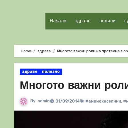
Начало
здраве
новини
с
Home
здраве
Многото важни роли на протеина в о
здраве
полезно
Многото важни роли
By
admin
01/09/2014
#аминокиселини
,
#