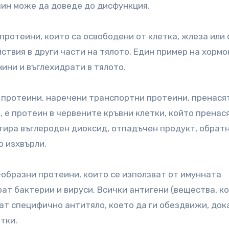
чин може да доведе до дисфункция.
протеини, които са освободени от клетка, жлеза или 
ствия в други части на тялото. Един пример на хормо
ини и въглехидрати в тялото.
 протеини, наречени транспортни протеини, пренася
, е протеин в червените кръвни клетки, който пренас
тира въглероден диоксид, отпадъчен продукт, обрат
о изхвърли.
-образни протеини, които се използват от имунната
ат бактерии и вируси. Всички антигени (вещества, к
ат специфично антитяло, което да ги обездвижи, док
тки.