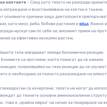
на клетките
– След като тялото ни разгради хранит
за изграждане и възстановяване на клетки и тъкани,
 от основните причини защо диетолозите препоръчва
ни, като месо, риба, бобови растения и
яйца
. Важно е
згради мускул сам по себе си; високият прием на про
нения за ефективен мускулен растеж.
Нашите тела извършват хиляди биохимични реакции
. Ензимите са протеини, които помагат да се намали
еакции, позволявайки на тези реакции да се случват
която е необходима за пълното разграждане на млякот
ъглехидратни са изчерпани, телата ни могат да изпол
 свеждат до техните основни аминокиселинни структу
ак, това е „крайна мярка“ на начин за генериране на е