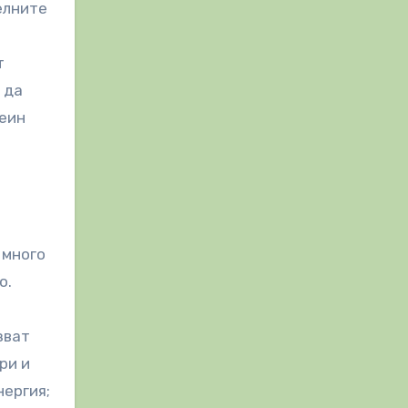
елните
т
 да
теин
 много
о.
зват
ри и
нергия;