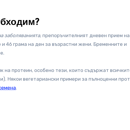
обходим?
на заболяванията
, препоръчителният дневен прием на
 и 46 грама на ден за възрастни жени. Бременните и
е.
к на протеин, особено тези, които съдържат всичкит
и). Някои вегетариански примери за пълноценни про
семена
.