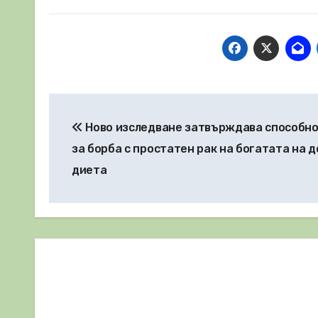
Навигация
Ново изследване затвърждава способн
за борба с простатен рак на богатата на 
диета