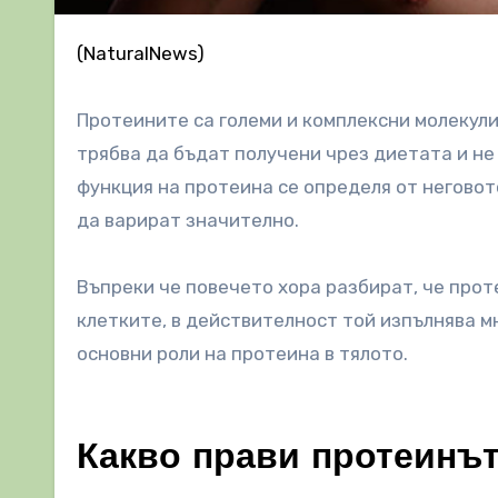
(NaturalNews)
Протеините са големи и комплексни молекули
трябва да бъдат получени чрез диетата и не
функция на протеина се определя от негово
да варират значително.
Въпреки че повечето хора разбират, че прот
клетките, в действителност той изпълнява м
основни роли на протеина в тялото.
Какво прави протеинът