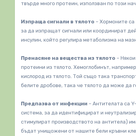
твърде много протеин, използван по този на
Изпраща сигнали в тялото
– Хормоните са 
за да изпращат сигнали или координират дей
инсулин, който регулира метаболизма на мазн
Пренасяне на вещества из тялото
– Някои
протеини из тялото. Хемоглобинът, например
кислород из тялото. Той също така транспор
белите дробове, така че тялото да може да г
Предпазва от инфекции
– Антителата са Y
система, за да идентифицират и неутрализир
стимулират производството на антитела) им
бъдат унищожени от нашите бели кръвни кле