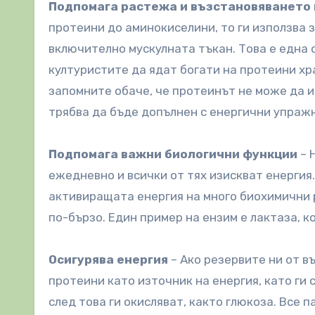
Подпомага растежа и възстановяването 
протеини до аминокиселини, то ги използва 
включително мускулната тъкан. Това е една
културистите да ядат богати на протеини хра
запомните обаче, че протеинът не може да и
трябва да бъде допълнен с енергични упраж
Подпомага важни биологични функции
– 
ежедневно и всички от тях изискват енергия
активиращата енергия на много биохимични р
по-бързо. Един пример на ензим е лактаза, 
Осигурява енергия
– Ако резервите ни от в
протеини като източник на енергия, като ги
след това ги окисляват, както глюкоза. Все п