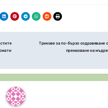
остите
Трикове за по-бързо оздравяване 
домати
премахване на мъдр