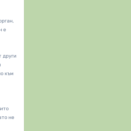
орган,
н е
т други
я
но към
оито
ато не