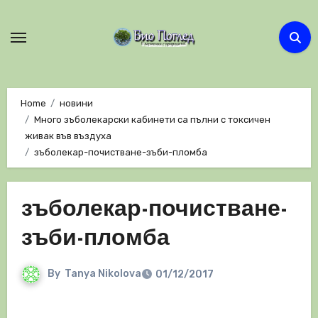
Skip
to
content
Home
новини
Много зъболекарски кабинети са пълни с токсичен
живак във въздуха
зъболекар-почистване-зъби-пломба
зъболекар-почистване-
зъби-пломба
By
Tanya Nikolova
01/12/2017