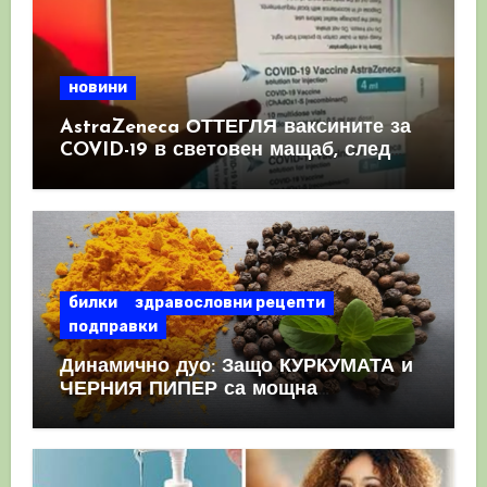
новини
AstraZeneca ОТТЕГЛЯ ваксините за
COVID-19 в световен мащаб, след
като призна, че те причиняват
КРЪВНИ съсиреци
билки
здравословни рецепти
подправки
Динамично дуо: Защо КУРКУМАТА и
ЧЕРНИЯ ПИПЕР са мощна
комбинация