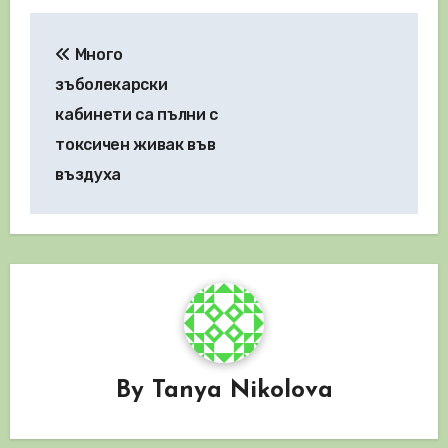
Навигация
Много
зъболекарски
кабинети са пълни с
токсичен живак във
въздуха
By
Tanya Nikolova