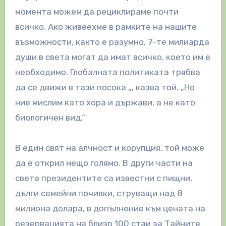
момента можем да рециклираме почти
всичко. Ако живеехме в рамките на нашите
възможности, както е разумно, 7-те милиарда
души в света могат да имат всичко, което им е
необходимо. Глобалната политиката трябва
да се движи в тази посока „, казва той. „Но
ние мислим като хора и държави, а не като
биологичен вид.“
В един свят на алчност и корупция, той може
да е открил нещо голямо. В други части на
света президентите са известни с пищни,
дълги семейни почивки, струващи над 8
милиона долара, в допълнение към цената на
резервацията на близо 100 стаи за Тайните