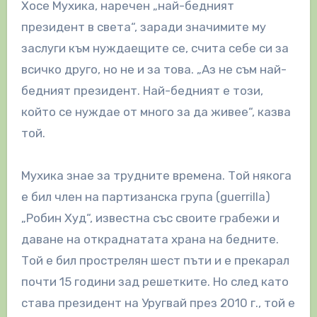
Хосе Мухика, наречен „най-бедният
президент в света“, заради значимите му
заслуги към нуждаещите се, счита себе си за
всичко друго, но не и за това. „Аз не съм най-
бедният президент. Най-бедният е този,
който се нуждае от много за да живее“, казва
той.
Мухика знае за трудните времена. Той някога
е бил член на партизанска група (guerrilla)
„Робин Худ“, известна със своите грабежи и
даване на откраднатата храна на бедните.
Той е бил прострелян шест пъти и е прекарал
почти 15 години зад решетките. Но след като
става президент на Уругвай през 2010 г., той е