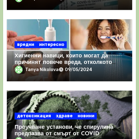
съсиреци
вредни
интересно
Хигиенни навици, които могат да
причинят повече вреда, отколкото
полза
Tanya Nikolova
09/05/2024
детоксикация
здраве
новини
Проучване установи, че спирулина
предпазва от смърт от COVID