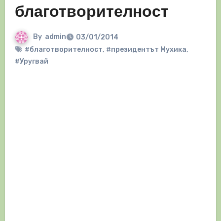
благотворителност
By
admin
03/01/2014
#благотворителност
,
#президентът Мухика
,
#Уругвай