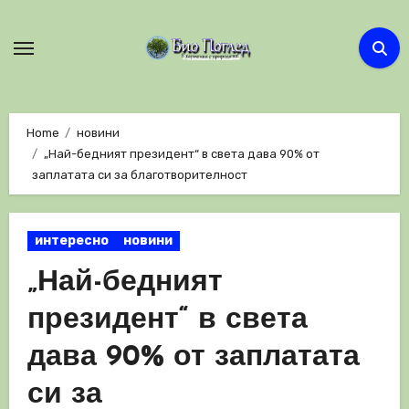
Skip
to
content
Home
новини
„Най-бедният президент“ в света дава 90% от
заплатата си за благотворителност
интересно
новини
„Най-бедният
президент“ в света
дава 90% от заплатата
си за