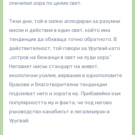
спечелил хора по целия свят.
Тези дни, той е силно аплодиран за разумни
мисли и действия в един свят, който има
тенденция да обхваща точно обратното. В
действителност, той говори за Уругвай като
„остров на бежанци в свят на луди хора.“
Неговият нисък стандарт на живот,
екологични усилия, вярвания в еднополовите
бракове и благотворителни тенденции
подсилват него и хората му. Прибавяйки към
популярността му и факта, че под негово
ръководство канабисът е легализиран в
Уругвай.