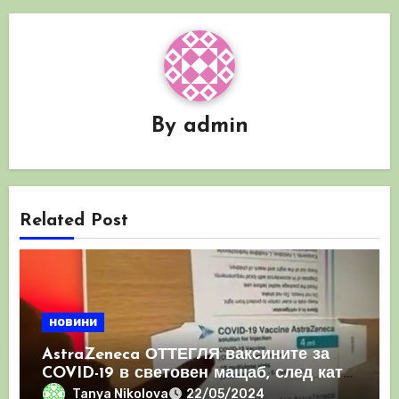
By
admin
Related Post
новини
AstraZeneca ОТТЕГЛЯ ваксините за
COVID-19 в световен мащаб, след като
призна, че те причиняват КРЪВНИ
Tanya Nikolova
22/05/2024