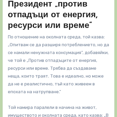
Президент „против
отпадъци от енергия,
ресурси или време“
По отношение на околната среда, той казва:
„Опитвам се да разширя потреблението, но да
се намали ненужната консумация“, добавяйки,
че той е „Против отпадъците от енергия,
ресурси или време. Трябва да създаваме
неща, които траят. Това е идеално, но може
да не е реалистично, тъй като живеем в
епохата на натрупване.“
Той намира паралели в начина на живот,
имуществото и околната среда, като казва: „В