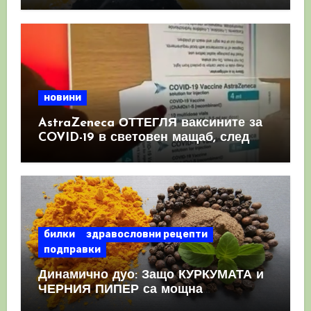
новини
AstraZeneca ОТТЕГЛЯ ваксините за
COVID-19 в световен мащаб, след
като призна, че те причиняват
КРЪВНИ съсиреци
билки
здравословни рецепти
подправки
Динамично дуо: Защо КУРКУМАТА и
ЧЕРНИЯ ПИПЕР са мощна
комбинация