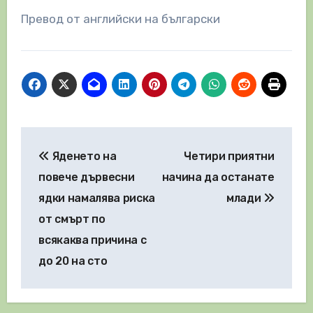
Превод от английски на български
Навигация
Яденето на
Четири приятни
повече дървесни
начина да останате
ядки намалява риска
млади
от смърт по
всякаква причина с
до 20 на сто