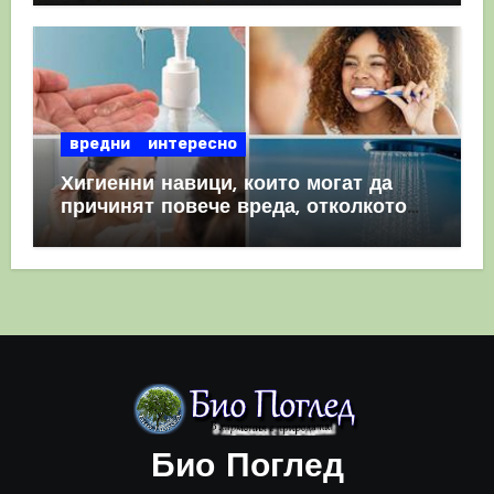
вредни
интересно
Хигиенни навици, които могат да
причинят повече вреда, отколкото
полза
Био Поглед