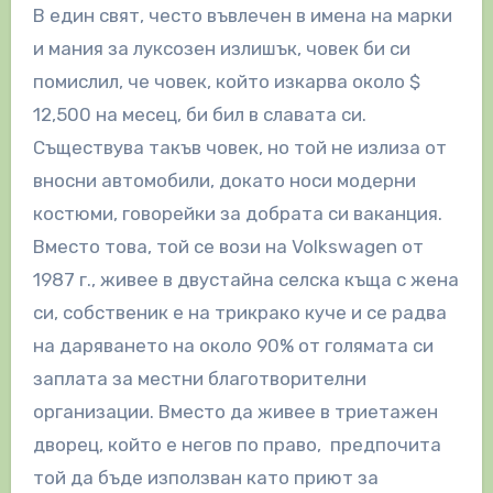
В един свят, често въвлечен в имена на марки
и мания за луксозен излишък, човек би си
помислил, че човек, който изкарва около $
12,500 на месец, би бил в славата си.
Съществува такъв човек, но той не излиза от
вносни автомобили, докато носи модерни
костюми, говорейки за добрата си ваканция.
Вместо това, той се вози на Volkswagen от
1987 г., живее в двустайна селска къща с жена
си, собственик е на трикрако куче и се радва
на даряването на около 90% от голямата си
заплата за местни благотворителни
организации. Вместо да живее в триетажен
дворец, който е негов по право, предпочита
той да бъде използван като приют за