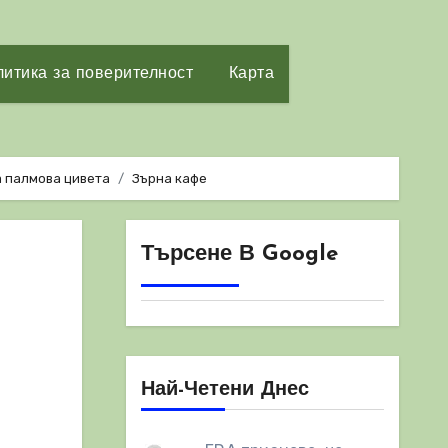
итика за поверителност
Карта
а палмова цивета
Зърна кафе
Търсене В Google
Най-Четени Днес