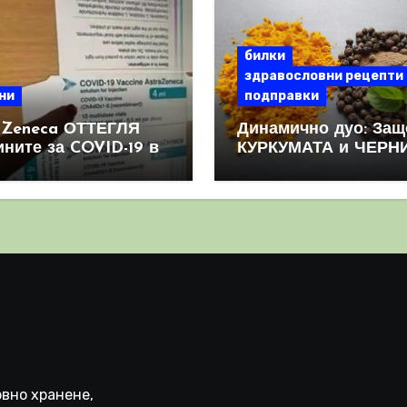
билки
здравословни рецепти
ни
подправки
aZeneca ОТТЕГЛЯ
Динамично дуо: Защ
ините за COVID-19 в
КУРКУМАТА и ЧЕРН
овен мащаб, след
ПИПЕР са мощна
призна, че те
комбинация
иняват КРЪВНИ
реци
вно хранене,