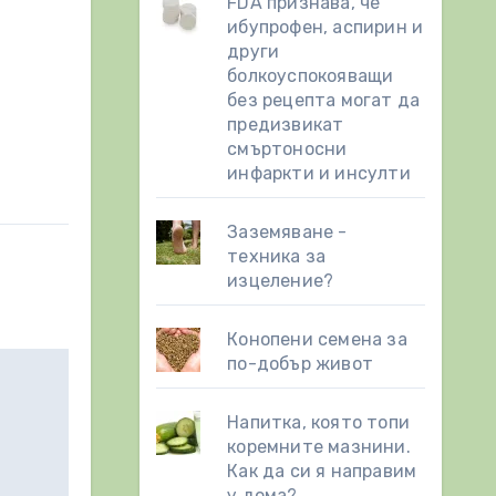
FDA признава, че
ибупрофен, аспирин и
други
болкоуспокояващи
без рецепта могат да
предизвикат
смъртоносни
инфаркти и инсулти
Заземяване -
техника за
изцеление?
Конопени семена за
по-добър живот
Напитка, която топи
коремните мазнини.
Как да си я направим
у дома?