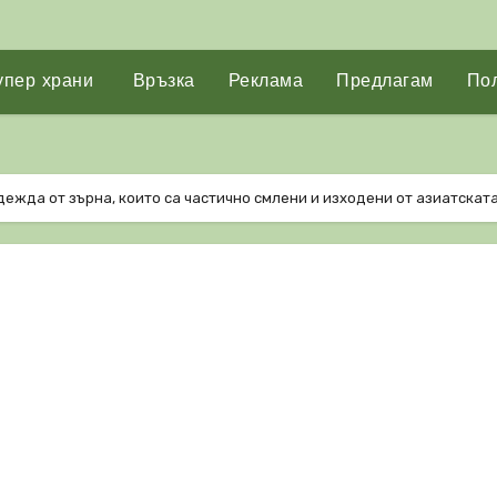
упер храни
Връзка
Реклама
Предлагам
Пол
дежда от зърна, които са частично смлени и изходени от азиатскат