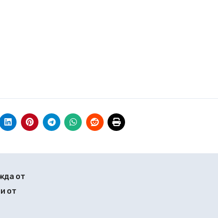
жда от
и от