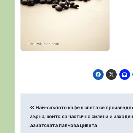
Навигация
Най-скъпото кафе в света се произведе
зърна, които са частично смлени и изходен
азиатската палмова цивета