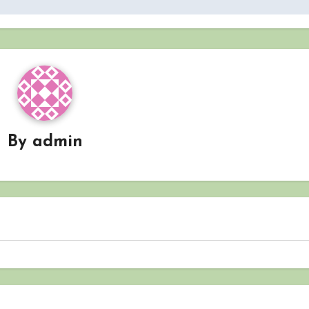
By
admin