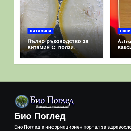
витамини
нови
Пълно ръководство за
Astr
витамин С: ползи,
вакс
източници и защо е
свет
важен за имунната
като 
система
прич
съси
Био Поглед
Био Поглед е информационен портал за здравосло