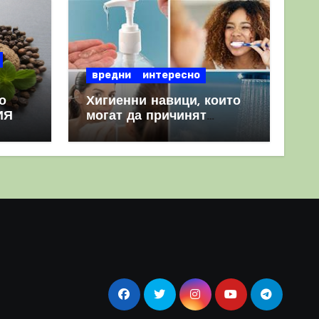
вредни
интересно
о
Хигиенни навици, които
ИЯ
могат да причинят
повече вреда, отколкото
полза