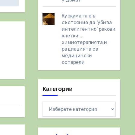
Куркумата е в
състояние да 'убива
интелигентно' ракови
клетки ...
химиотерапията и
радиацията са
медицински
остарели
Категории
Категории