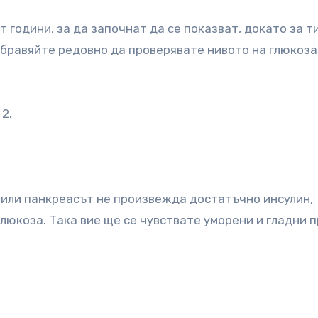
години, за да започнат да се показват, докато за тип
абравяйте редовно да проверявате нивото на глюкоза
2.
 или панкреасът не произвежда достатъчно инсулин,
люкоза. Така вие ще се чувствате уморени и гладни 