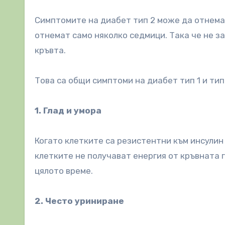
Симптомите на диабет тип 2 може да отнемат 
отнемат само няколко седмици. Така че не з
кръвта.
Това са общи симптоми на диабет тип 1 и тип 
1. Глад и умора
Когато клетките са резистентни към инсулин
клетките не получават енергия от кръвната г
цялото време.
2. Често уриниране