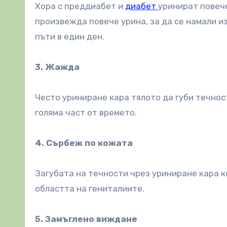
Хора с преддиабет и
диабет
уринират повече
произвежда повече урина, за да се намали и
пъти в един ден.
3. Жажда
Често уриниране кара тялото да губи течнос
голяма част от времето.
4. Сърбеж по кожата
Загубата на течности чрез уриниране кара к
областта на гениталиите.
5. Замъглено виждане