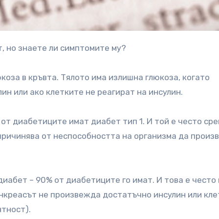
т, но знаете ли симптомите му?
коза в кръвта. Тялото има излишна глюкоза, когато
н или ако клетките не реагират на инсулин.
 от диабетиците имат диабет тип 1. И той е често ср
 причинява от неспособността на организма да прои
диабет – 90% от диабетиците го имат. И това е често
панкреасът не произвежда достатъчно инсулин или кл
нтност).