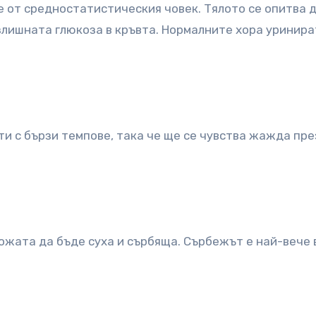
 от средностатистическия човек. Тялото се опитва 
злишната глюкоза в кръвта. Нормалните хора уринира
ти с бързи темпове, така че ще се чувства жажда пре
ожата да бъде суха и сърбяща. Сърбежът е най-вече 