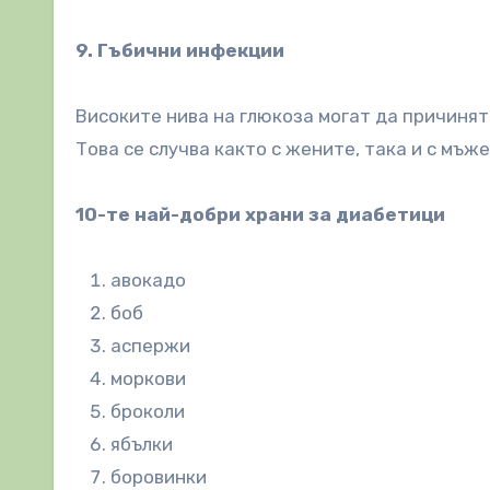
9. Гъбични инфекции
Високите нива на глюкоза могат да причиня
Това се случва както с жените, така и с мъже
10-те най-добри храни за диабетици
авокадо
боб
аспержи
моркови
броколи
ябълки
боровинки