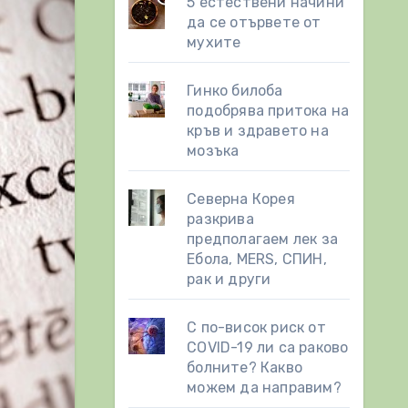
5 естествени начини
да се отървете от
мухите
Гинко билоба
подобрява притока на
кръв и здравето на
мозъка
Северна Корея
разкрива
предполагаем лек за
Ебола, MERS, СПИН,
рак и други
С по-висок риск от
COVID-19 ли са раково
болните? Какво
можем да направим?