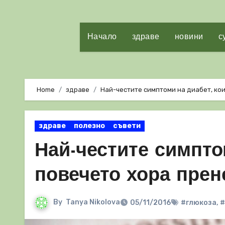
Начало
здраве
новини
с
Home
здраве
Най-честите симптоми на диабет, ко
здраве
полезно
съвети
Най-честите симпто
повечето хора прен
By
Tanya Nikolova
05/11/2016
#глюкоза
,
#