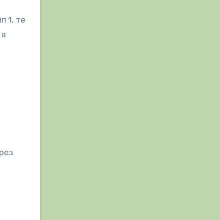
 1, те
 в
през