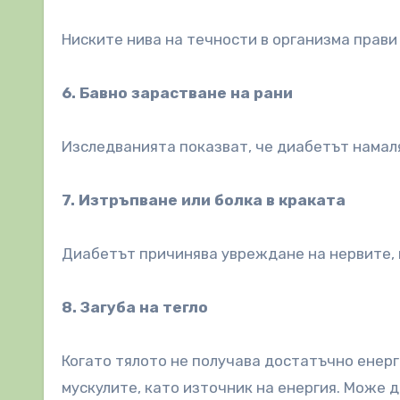
Ниските нива на течности в организма прави
6. Бавно зарастване на рани
Изследванията показват, че диабетът намаля
7. Изтръпване или болка в краката
Диабетът причинява увреждане на нервите, 
8. Загуба на тегло
Когато тялото не получава достатъчно енерг
мускулите, като източник на енергия. Може д