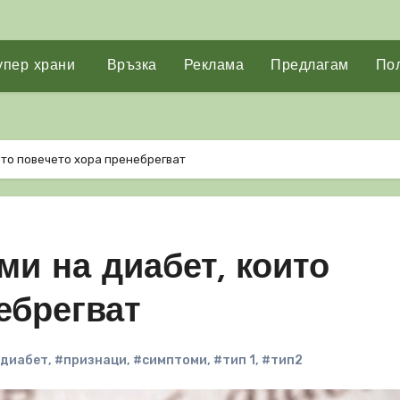
упер храни
Връзка
Реклама
Предлагам
Пол
ито повечето хора пренебрегват
ми на диабет, които
ебрегват
диабет
,
#признаци
,
#симптоми
,
#тип 1
,
#тип2