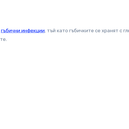
т
гъбични инфекции
, тъй като гъбичките се хранят с г
те.