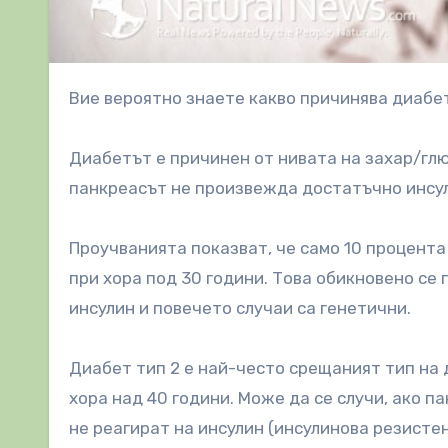
Вие вероятно знаете какво причинява диабе
Диабетът е причинен от нивата на захар/глю
панкреасът не произвежда достатъчно инсули
Проучванията показват, че само 10 процента
при хора под 30 години. Това обикновено се
инсулин и повечето случаи са генетични.
Диабет тип 2 е най-често срещаният тип на 
хора над 40 години. Може да се случи, ако 
не реагират на инсулин (инсулинова резисте