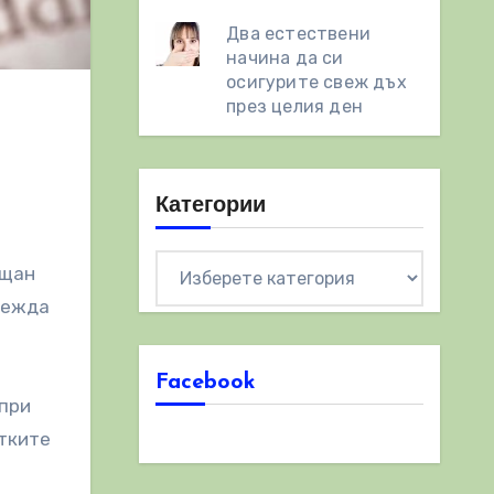
Два естествени
начинa да си
осигурите свеж дъх
през целия ден
Категории
Категории
ещан
звежда
Facebook
 при
етките