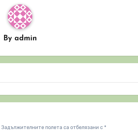
By
admin
Задължителните полета са отбелязани с
*