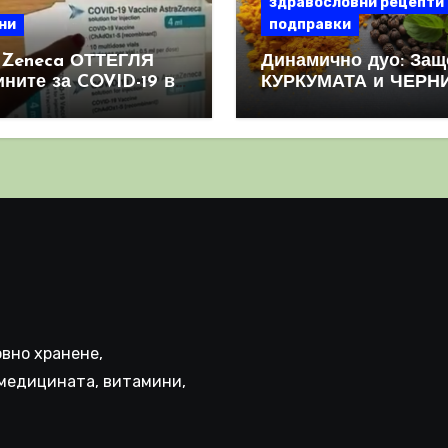
здравословни рецепти
ни
подправки
aZeneca ОТТЕГЛЯ
Динамично дуо: Защ
ините за COVID-19 в
КУРКУМАТА и ЧЕРН
овен мащаб, след
ПИПЕР са мощна
призна, че те
комбинация
иняват КРЪВНИ
реци
вно хранене,
медицината, витамини,