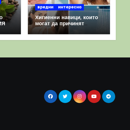
вредни
интересно
о
Хигиенни навици, които
ИЯ
могат да причинят
повече вреда, отколкото
полза