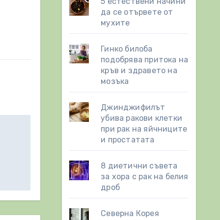
5 естествени начини
да се отървете от
мухите
Гинко билоба
подобрява притока на
кръв и здравето на
мозъка
Джинджифилът
убива ракови клетки
при рак на яйчниците
и простатата
8 диетични съвета
за хора с рак на белия
дроб
Северна Корея