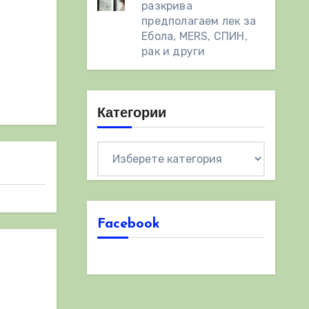
разкрива
предполагаем лек за
Ебола, MERS, СПИН,
рак и други
Категории
Категории
Facebook