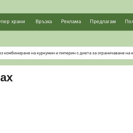
упер храни
Връзка
Реклама
Предлагам
Пол
ез комбиниране на куркумин и пиперин с диета за ограничаване на
рах