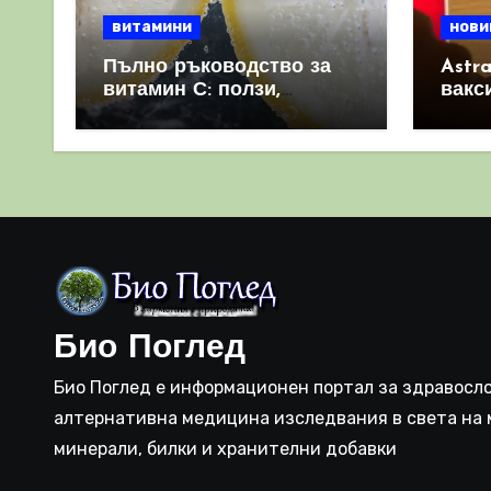
витамини
нови
Пълно ръководство за
Astr
витамин С: ползи,
вакс
източници и защо е
свет
важен за имунната
като 
система
прич
съси
Био Поглед
Био Поглед е информационен портал за здравосло
алтернативна медицина изследвания в света на 
минерали, билки и хранителни добавки