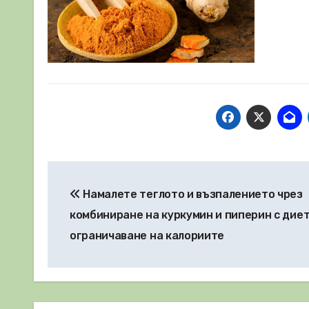
Навигация
Намалете теглото и възпалението чрез
комбиниране на куркумин и пиперин с диет
ограничаване на калориите