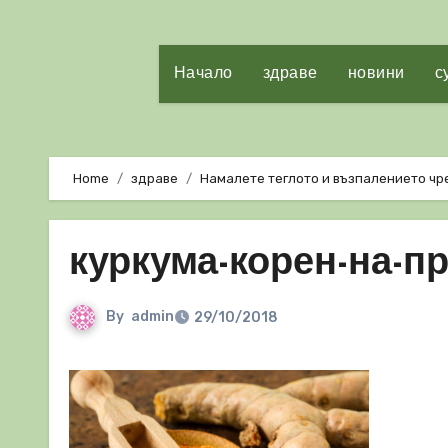
Начало
здраве
новини
с
Home
здраве
Намалете теглото и възпалението чр
куркума-корен-на-п
By
admin
29/10/2018