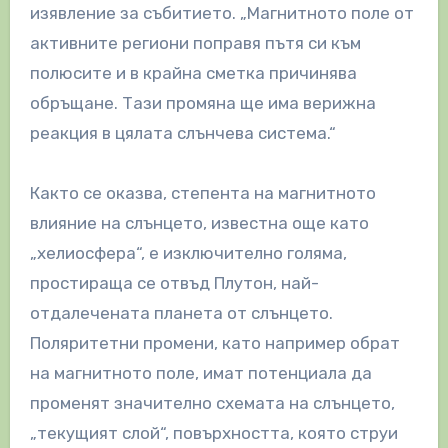
изявление за събитието. „Магнитното поле от
активните региони поправя пътя си към
полюсите и в крайна сметка причинява
обръщане. Тази промяна ще има верижна
реакция в цялата слънчева система.“
Както се оказва, степента на магнитното
влияние на слънцето, известна още като
„хелиосфера“, е изключително голяма,
простираща се отвъд Плутон, най-
отдалечената планета от слънцето.
Поляритетни промени, като например обрат
на магнитното поле, имат потенциала да
променят значително схемата на слънцето,
„текущият слой“, повърхността, която струи