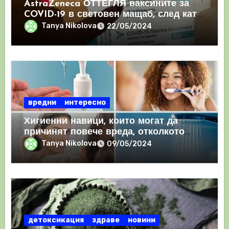
AstraZeneca ОТТЕГЛЯ ваксините за
COVID-19 в световен мащаб, след като
призна, че те причиняват КРЪВНИ
Tanya Nikolova
22/05/2024
съсиреци
вредни
интересно
Хигиенни навици, които могат да
причинят повече вреда, отколкото
полза
Tanya Nikolova
09/05/2024
детоксикация
здраве
новини