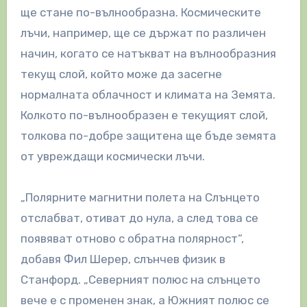
ще стане по-вълнообразна. Космическите
лъчи, например, ще се държат по различен
начин, когато се натъкват на вълнообразния
текущ слой, който може да засегне
нормалната облачност и климата на Земята.
Колкото по-вълнообразен е текущият слой,
толкова по-добре защитена ще бъде земята
от увреждащи космически лъчи.
„Полярните магнитни полета на Слънцето
отслабват, отиват до нула, а след това се
появяват отново с обратна полярност“,
добавя Фил Шерер, слънчев физик в
Станфорд. „Северният полюс на слънцето
вече е с променен знак, а Южният полюс се