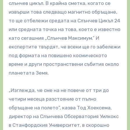
слънчев цикъл. В крайна сметка, когато се
извърши това следващо магнитно обръщане,
то ще отбележи средата на Слънчев Цикъл 24
или средната точка на това, което е известно
като сегашния „Слънчев Максимум.“ И
експертите твърдят, че всеки ще го забележи
под формата на повишено космическото
време и други пространствени събития около
планетата Земя.
„Изглежда, че сме на не повече от три до
четири месеца разстояние от пълно
обръщане на полето“, казва Тод Хоексема,
директор на Слънчева Обсерватория Уилкокс
в Станфордския Университет, в скорошно