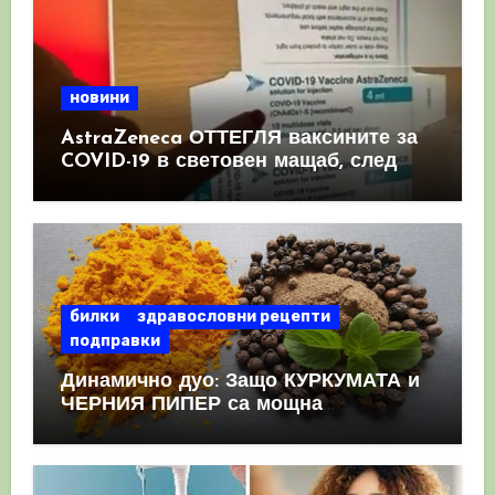
новини
AstraZeneca ОТТЕГЛЯ ваксините за
COVID-19 в световен мащаб, след
като призна, че те причиняват
КРЪВНИ съсиреци
билки
здравословни рецепти
подправки
Динамично дуо: Защо КУРКУМАТА и
ЧЕРНИЯ ПИПЕР са мощна
комбинация