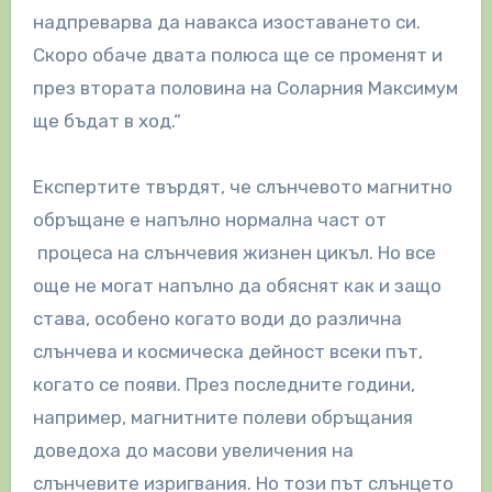
надпреварва да навакса изоставането си.
Скоро обаче двата полюса ще се променят и
през втората половина на Соларния Максимум
ще бъдат в ход.“
Експертите твърдят, че слънчевото магнитно
обръщане е напълно нормална част от
процеса на слънчевия жизнен цикъл. Но все
още не могат напълно да обяснят как и защо
става, особено когато води до различна
слънчева и космическа дейност всеки път,
когато се появи. През последните години,
например, магнитните полеви обръщания
доведоха до масови увеличения на
слънчевите изригвания. Но този път слънцето