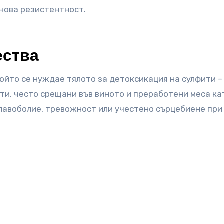
инова резистентност.
ества
ойто се нуждае тялото за детоксикация на сулфити –
ти, често срещани във виното и преработени меса ка
главоболие, тревожност или учестено сърцебиене при