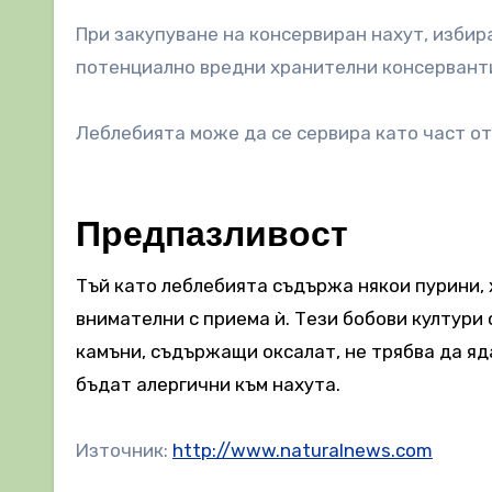
При закупуване на консервиран нахут, избир
потенциално вредни хранителни консерванти
Леблебията може да се сервира като част от 
Предпазливост
Тъй като леблебията съдържа някои пурини, 
внимателни с приема ѝ. Тези бобови култури 
камъни, съдържащи оксалат, не трябва да яда
бъдат алергични към нахута.
Източник:
http://www.naturalnews.com