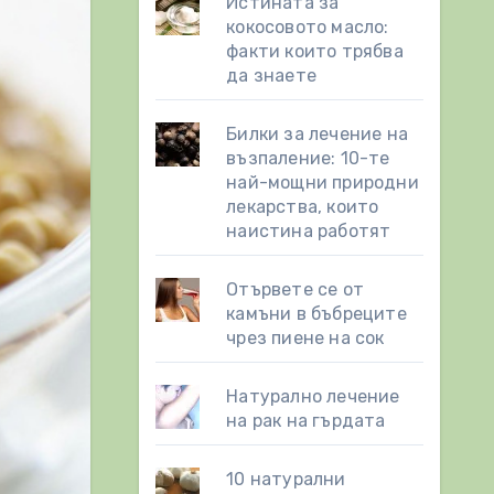
Истината за
кокосовото масло:
факти които трябва
да знаете
Билки за лечение на
възпаление: 10-те
най-мощни природни
лекарства, които
наистина работят
Отървете се от
камъни в бъбреците
чрез пиене на сок
Натурално лечение
на рак на гърдата
10 натурални