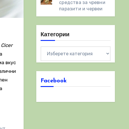
средства за чревни
паразити и червеи
Категории
,
Cicer
Категории
а
ма вкус
азлични
епен
Facebook
а
хут