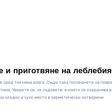
е и приготвяне на леблебия
че сред тях няма влага. Също така погледнете за повр
ини. Уверете се, че съдовете, в които се съхранява в
на хладно и сухо място в херметически затворени