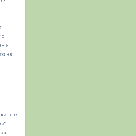
е
то
ен и
то на
 като е
ия“
 на