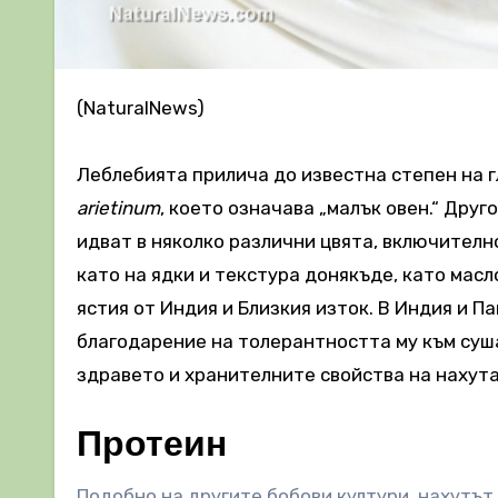
(NaturalNews)
Леблебията прилича до известна степен на г
arietinum
, което означава „малък овен.“ Друг
идват в няколко различни цвята, включително
като на ядки и текстура донякъде, като масл
ястия от Индия и Близкия изток. В Индия и П
благодарение на толерантността му към суша
здравето и хранителните свойства на нахута
Протеин
Подобно на другите бобови култури, нахутът