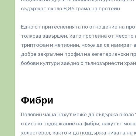
съдържат около 8,86 грама на протеин.
Едно от притесненията по отношение на проте
толкова завършен, като протеина от месото 
триптофан и метионин, може да се намират в
добре закръглен профил на вегетариански п
бобови култури заедно с пълнозърнести хран
Фибри
Половин чаша нахут може да съдържа около 
с високо съдържание на фибри, нахутът може
холестерол, както и да поддържа нивата на 