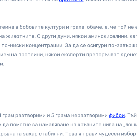
ина в бобовите култури и граха, обаче, е, че той не 
на животните. С други думи, някои аминокиселини, ка
 по-ниски концентрации. За да се осигури по-завърш
рием на протеини, някои експерти препоръчват ядене
и.
1 грам разтворими и 5 грама неразтворими
фибри
. Тъй
 да помогне за намаляване на кръвните нива на „лош
кръвната захар стабилни. Това я прави чудесен избор