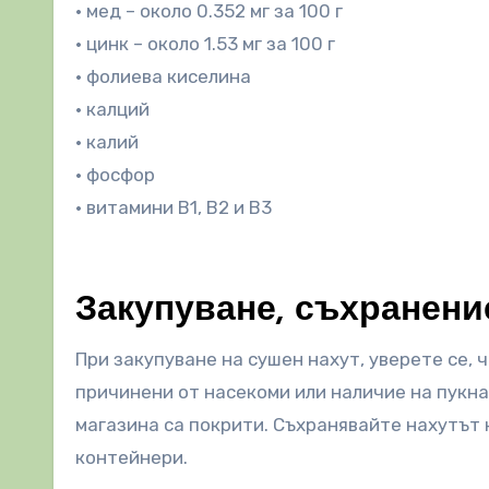
• мед – около 0.352 мг за 100 г
• цинк – около 1.53 мг за 100 г
• фолиева киселина
• калций
• калий
• фосфор
• витамини B1, B2 и B3
Закупуване, съхранени
При закупуване на сушен нахут, уверете се, 
причинени от насекоми или наличие на пукнат
магазина са покрити. Съхранявайте нахутът 
контейнери.