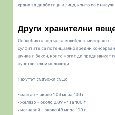
храна за диабетици и лица, които са с инсул
Други хранителни вещ
Леблебията съдържа молибден, минерал от к
сулфитите са потенциално вредни консерван
шунка и бекон, които могат да предизвикат 
чувствителни индивиди.
Нахутът съдържа също:
• манган – около 1.03 мг за 100 г
• желязо – около 2.89 мг за 100 г
• магнезий – около 48 мг за 100 г