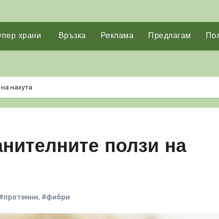
упер храни
Връзка
Реклама
Предлагам
Пол
 на нахута
анителните ползи на
#протеини
,
#фибри