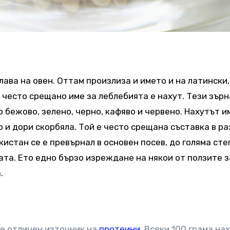
лава на овен. Оттам произлиза и името и на латински
о често срещано име за леблебията е нахут. Тези зърн
 бежово, зелено, черно, кафяво и червено. Нахутът и
о и дори скорбяла. Той е често срещана съставка в р
акистан се е превърнал в основен посев, до голяма ст
та. Ето едно бързо изреждане на някои от ползите з
.
 е отличен източник на
протеини
. Всеки 100 грама на