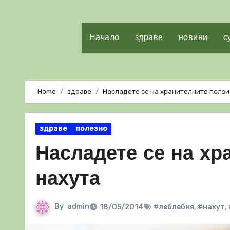
Начало
здраве
новини
с
Home
здраве
Насладете се на хранителните ползи
здраве
полезно
Насладете се на хр
нахута
By
admin
18/05/2014
#леблебия
,
#нахут
,