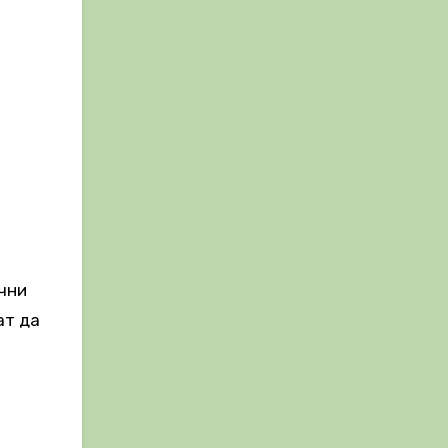
ечни
ат да