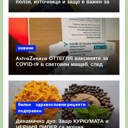
ползи, източници и защо е важен за
имунната система
новини
AstraZeneca ОТТЕГЛЯ ваксините за
COVID-19 в световен мащаб, след
като призна, че те причиняват
КРЪВНИ съсиреци
билки
здравословни рецепти
подправки
Динамично дуо: Защо КУРКУМАТА и
ЧЕРНИЯ ПИПЕР са мощна