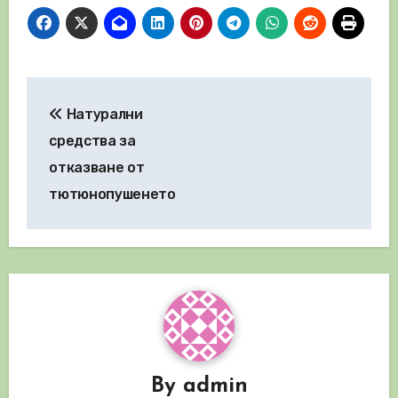
Навигация
Натурални
средства за
отказване от
тютюнопушенето
By
admin