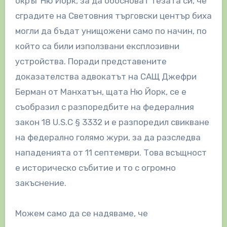
окръг Ню Йорк, за да обосноват тезата си, че
сградите на Световния търговски център биха
могли да бъдат унищожени само по начин, по
който са били използвани експлозивни
устройства. Поради представените
доказателства адвокатът на САЩ Джефри
Берман от Манхатън, щата Ню Йорк, се е
съобразил с разпоредбите на федералния
закон 18 U.S.C § 3332 и е разпоредил свикване
на федерално голямо жури, за да разследва
нападенията от 11 септември. Това всъщност
е историческо събитие и то с огромно
закъснение.
Можем само да се надяваме, че