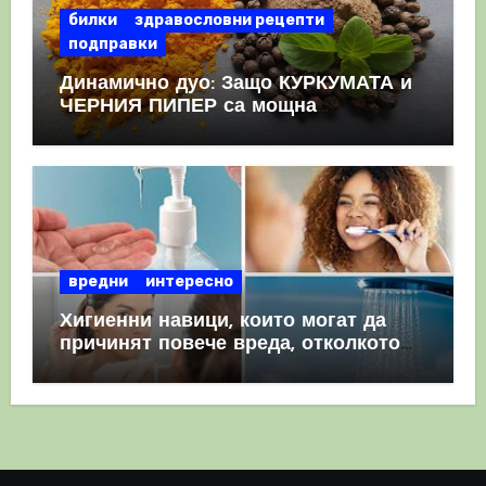
билки
здравословни рецепти
подправки
Динамично дуо: Защо КУРКУМАТА и
ЧЕРНИЯ ПИПЕР са мощна
комбинация
вредни
интересно
Хигиенни навици, които могат да
причинят повече вреда, отколкото
полза