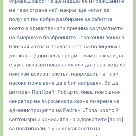
справедливостта ще надделее и гражданите
на тази страна най-накрая ще могат да
получат по-добро разбиране за събитие,
което е единствената причина за участието
на Америка в безбройните незаконни войни в
Близкия изток и прилагането на полицейска
държава. Дори сега, преди голямото жури да
е чуло някакви показания или да е разгледало
някакви доказателства, напредъкът в тази
насока може вече да е бил направен. За да
цитирам Пол Крейг Робъртс, бивш помощник-
секретар на държавната хазна по време на
администрацията на Рейгън: „Това, което 9
септември и комисията на адвокатите [вече]
са постигнали, е унищожаването на