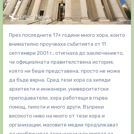
През последните 17+ години много хора, които
внимателно проучваха събитията от 11
септември 2001 г., стигнаха до заключението,
че официалната правителствена история,
която ни беше представена, просто не може
да бъде вярна. Сред тези хора са хиляди
архитекти и инженери, университетски
преподаватели, хора работещи в първа
помощ, пилоти и много други. Въпреки
високото ниво на много от тези хора и
организации, масовите медии продължават
да изобличават тези учени и ги смятат за