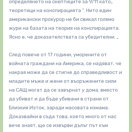
определянето на скептиците за 9/11 като„
теоретици на конспирацията “. Нито един
американски прокурор не би свикал голямо
жури на базата на теория на конспирацията.
Ясно е, че доказателствата са убедителни. „
След повече от 17 години, уморените от
войната граждани на Америка, се надяват, че
накрая може да се стигне до справедливост и
младите мъже и жени от въоръжените сили
на САЩ могат да се завърнат у дома, вместо
да убиват и да бъде убивани в страни от
Близкия Изток, заради масовата измама.
Доказвайки в съда това, което много от нас
вече знаят, ще се извърви дълъг път към