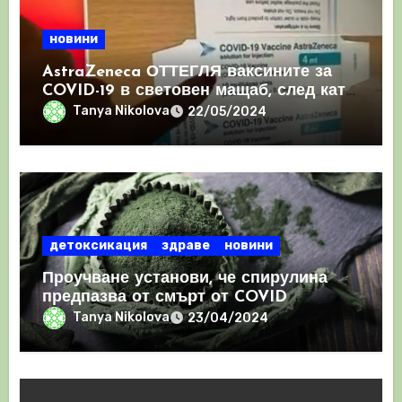
новини
AstraZeneca ОТТЕГЛЯ ваксините за
COVID-19 в световен мащаб, след като
призна, че те причиняват КРЪВНИ
Tanya Nikolova
22/05/2024
съсиреци
детоксикация
здраве
новини
Проучване установи, че спирулина
предпазва от смърт от COVID
Tanya Nikolova
23/04/2024