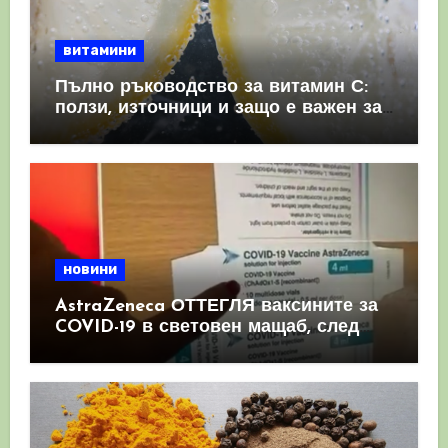
витамини
Пълно ръководство за витамин С:
ползи, източници и защо е важен за
имунната система
новини
AstraZeneca ОТТЕГЛЯ ваксините за
COVID-19 в световен мащаб, след
като призна, че те причиняват
КРЪВНИ съсиреци