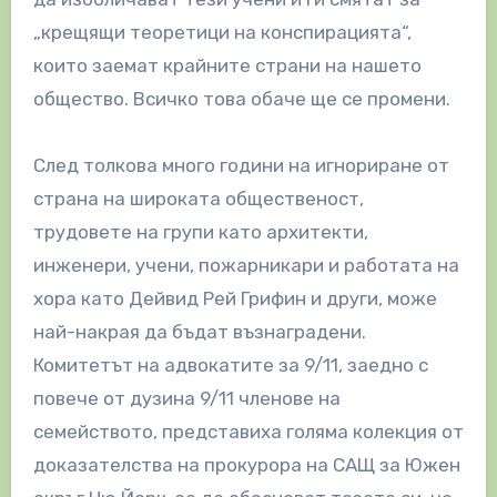
„крещящи теоретици на конспирацията“,
които заемат крайните страни на нашето
общество. Всичко това обаче ще се промени.
След толкова много години на игнориране от
страна на широката общественост,
трудовете на групи като архитекти,
инженери, учени, пожарникари и работата на
хора като Дейвид Рей Грифин и други, може
най-накрая да бъдат възнаградени.
Комитетът на адвокатите за 9/11, заедно с
повече от дузина 9/11 членове на
семейството, представиха голяма колекция от
доказателства на прокурора на САЩ за Южен