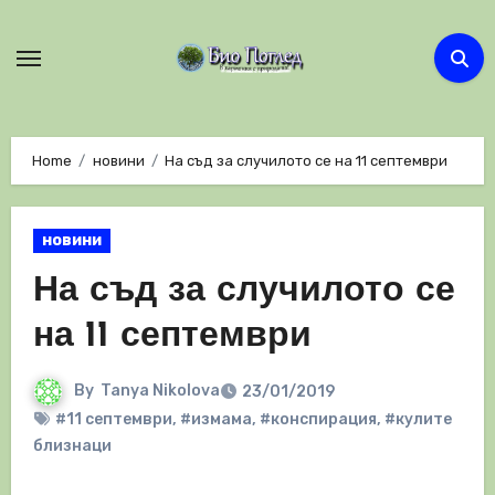
Skip
to
content
Home
новини
На съд за случилото се на 11 септември
новини
На съд за случилото се
на 11 септември
By
Tanya Nikolova
23/01/2019
#11 септември
,
#измама
,
#конспирация
,
#кулите
близнаци