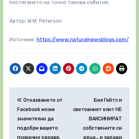
постигането на точно такова събитие.
Автор: W.M. Peterson
Източник:
https://www.naturalnewsblogs.com/
Навигация
Отказването от
Бил Гейтс и
Facebook може
световният елит НЕ
значително да
ВАКСИНИРАТ
подобри вашето
собствените си
психично здраве,
деца… и заради