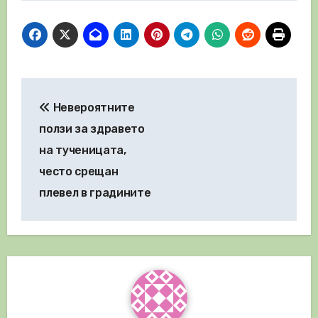
Навигация
Невероятните
ползи за здравето
на тученицата,
често срещан
плевел в градините