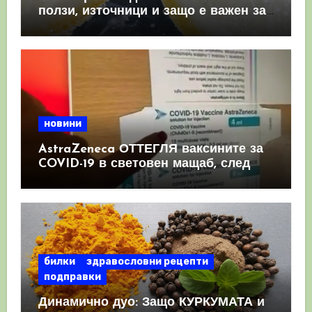
ползи, източници и защо е важен за
имунната система
новини
AstraZeneca ОТТЕГЛЯ ваксините за
COVID-19 в световен мащаб, след
като призна, че те причиняват
КРЪВНИ съсиреци
билки
здравословни рецепти
подправки
Динамично дуо: Защо КУРКУМАТА и