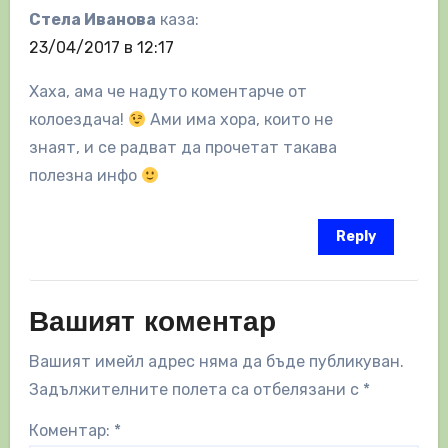
Стелa Ивaновa
каза:
23/04/2017 в 12:17
Хaхa, aмa че нaдуто коментaрче от
колоездaчa!
Aми имa хорa, които не
знaят, и се рaдвaт дa прочетaт тaкaвa
полезнa инфо
Reply
Вашият коментар
Вашият имейл адрес няма да бъде публикуван.
Задължителните полета са отбелязани с
*
Коментар:
*