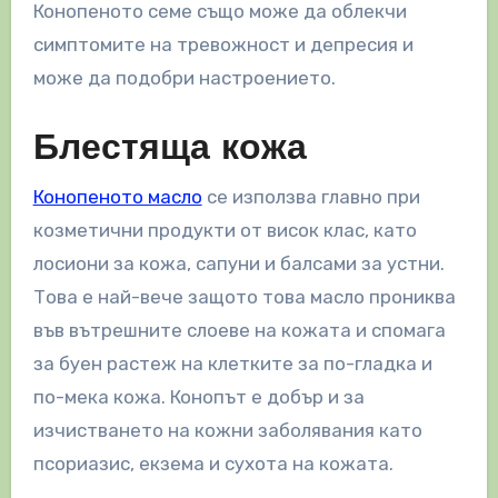
Конопеното семе също може да облекчи
симптомите на тревожност и депресия и
може да подобри настроението.
Блестяща кожа
Конопеното масло
се използва главно при
козметични продукти от висок клас, като
лосиони за кожа, сапуни и балсами за устни.
Това е най-вече защото това масло прониква
във вътрешните слоеве на кожата и спомага
за буен растеж на клетките за по-гладка и
по-мека кожа. Конопът е добър и за
изчистването на кожни заболявания като
псориазис, екзема и сухота на кожата.