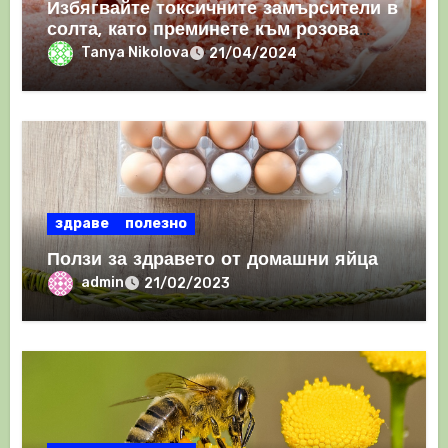
Избягвайте токсичните замърсители в
солта, като преминете към розова
хималайска сол
Tanya Nikolova
21/04/2024
здраве
полезно
Ползи за здравето от домашни яйца
admin
21/02/2023