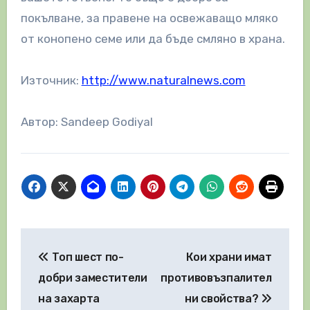
покълване, за правене на освежаващо мляко
от конопено семе или да бъде смляно в храна.
Източник:
http://www.naturalnews.com
Автор: Sandeep Godiyal
Навигация
Топ шест по-
Кои храни имат
добри заместители
противовъзпалител
на захарта
ни свойства?