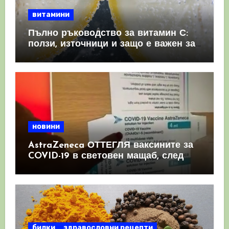
витамини
Пълно ръководство за витамин С:
ползи, източници и защо е важен за
имунната система
новини
AstraZeneca ОТТЕГЛЯ ваксините за
COVID-19 в световен мащаб, след
като призна, че те причиняват
КРЪВНИ съсиреци
билки
здравословни рецепти