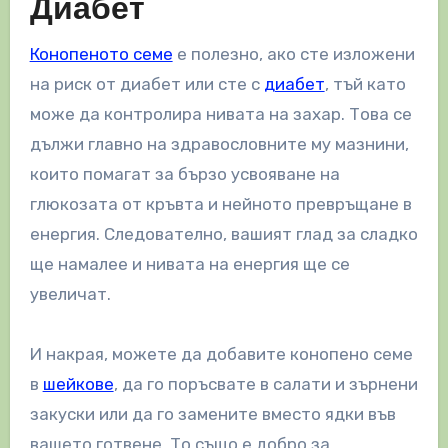
Диабет
Конопеното семе
е полезно, ако сте изложени
на риск от диабет или сте с
диабет
, тъй като
може да контролира нивата на захар. Това се
дължи главно на здравословните му мазнини,
които помагат за бързо усвояване на
глюкозата от кръвта и нейното превръщане в
енергия. Следователно, вашият глад за сладко
ще намалее и нивата на енергия ще се
увеличат.
И накрая, можете да добавите конопено семе
в
шейкове
, да го поръсвате в салати и зърнени
закуски или да го замените вместо ядки във
вашето готвене. То също е добро за