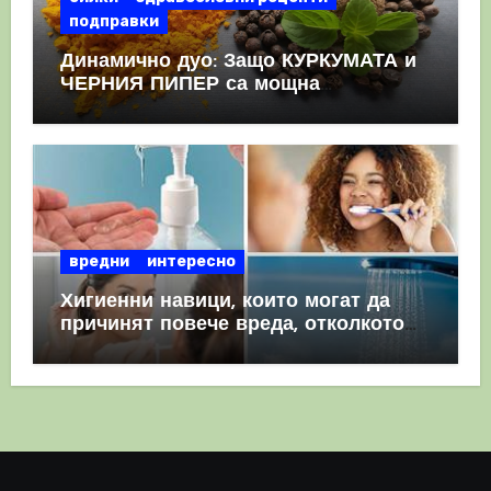
подправки
Динамично дуо: Защо КУРКУМАТА и
ЧЕРНИЯ ПИПЕР са мощна
комбинация
вредни
интересно
Хигиенни навици, които могат да
причинят повече вреда, отколкото
полза