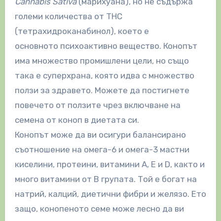
Cannabis Sativa
(марихуана), но не съдържа
големи количества от THC
(тетрахидроканабинол), което е
основното психоактивно вещество. Конопът
има множество промишлени цели, но също
така е суперхрана, която идва с множество
ползи за здравето. Можете да постигнете
повечето от ползите чрез включване на
семена от коноп в диетата си.
Конопът може да ви осигури балансирано
съотношение на омега-6 и омега-3 мастни
киселини, протеини, витамини A, E и D, както и
много витамини от B групата. Той е богат на
натрий, калций, диетични фибри и желязо. Ето
защо, конопеното семе може лесно да ви