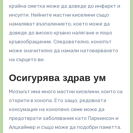
крайна сметка може да доведе до инфаркт и
инсулти. Нейните мастни киселини също
намаляват възпалението, което може да
доведе до високо кръвно налягане и лошо
кръвообращение. Следователно, конопът
може значително да намали натоварването
на сърцето ви.
Осигурява здрав ум
Мозъкът има много мастни киселини, които са
открити в конопа. Ето защо, редовната
консумация на конопено семе може да
предотврати заболявания като Паркинсон и
Алцхаймер и също може да подобри паметта.