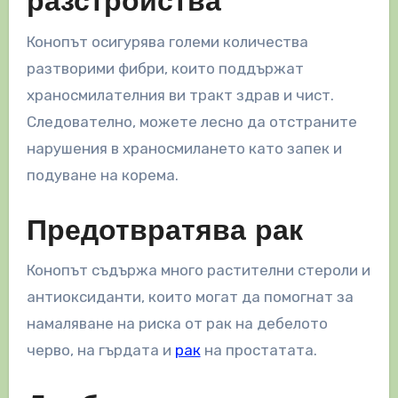
разстройства
Конопът осигурява големи количества
разтворими фибри, които поддържат
храносмилателния ви тракт здрав и чист.
Следователно, можете лесно да отстраните
нарушения в храносмилането като запек и
подуване на корема.
Предотвратява рак
Конопът съдържа много растителни стероли и
антиоксиданти, които могат да помогнат за
намаляване на риска от рак на дебелото
черво, на гърдата и
рак
на простатата.