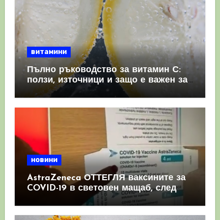
витамини
Пълно ръководство за витамин С:
ползи, източници и защо е важен за
имунната система
новини
AstraZeneca ОТТЕГЛЯ ваксините за
COVID-19 в световен мащаб, след
като призна, че те причиняват
КРЪВНИ съсиреци