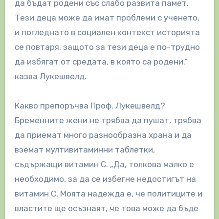
да бъдат родени със слабо развита памет.
Тези деца може да имат проблеми с ученето,
и погледнато в социален контекст историята
се повтаря, защото за тези деца е по-трудно
да избягат от средата, в която са родени.“
казва Лукешвелд.
Какво препоръчва Проф. Лукешвелд?
Бременните жени не трябва да пушат, трябва
да приемат много разнообразна храна и да
вземат мултивитаминни таблетки,
съдържащи витамин С. „Да, толкова малко е
необходимо, за да се избегне недостигът на
витамин C. Моята надежда е, че политиците и
властите ще осъзнаят, че това може да бъде