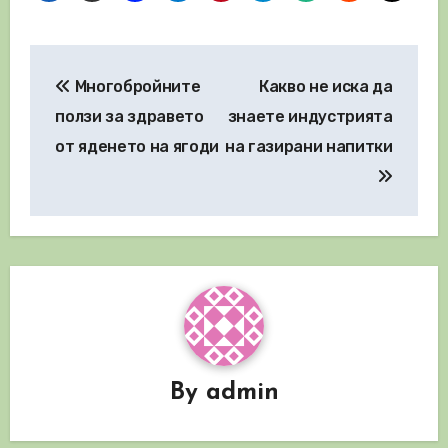
Навигация
Многобройните
Какво не иска да
ползи за здравето
знаете индустрията
от яденето на ягоди
на газирани напитки
By
admin