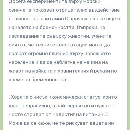
Досега експериментите върху морски
свинчета показват отрицателно въздействие
от липсата на витамин C проявяващо се още в
началото на бременността. Въпреки, че
изследванията са върху животни, учените
смятат, че техните констатации могат да
окажат огромно влияние върху човешкото
население и да се наблегне на начина на
живот на майката и хранителния й режим по
време на бременността.
„Хората с нисък икономически статус, които
ядат неправилно, а най-вероятно и пушат –
често страдат от недостиг на витамин C.
Може да се каже, че те рискуват децата им