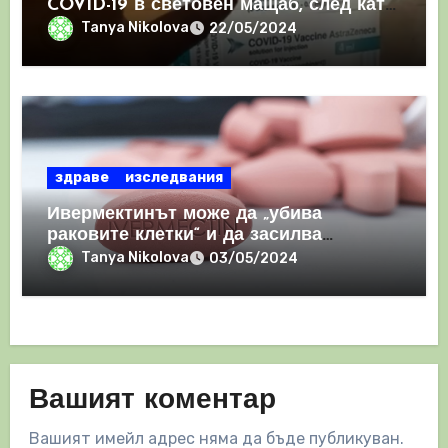
COVID-19 в световен мащаб, след като
призна, че те причиняват КРЪВНИ
Tanya Nikolova
22/05/2024
съсиреци
здраве
изследвания
Ивермектинът може да „убива
раковите клетки“ и да засилва
имунния отговор
Tanya Nikolova
03/05/2024
Вашият коментар
Вашият имейл адрес няма да бъде публикуван.