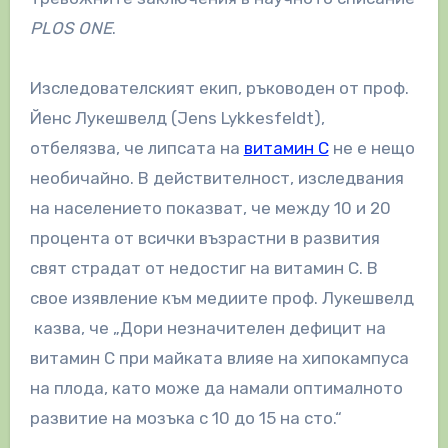
PLОS ONE
.
Изследователският екип, ръководен от проф.
Йенс Лукешвелд (Jens Lykkesfeldt),
отбелязва, че липсата на
витамин C
не е нещо
необичайно. В действителност, изследвания
на населението показват, че между 10 и 20
процента от всички възрастни в развития
свят страдат от недостиг на витамин C. В
свое изявление към медиите проф. Лукешвелд
казва, че „Дори незначителен дефицит на
витамин C при майката влияе на хипокампуса
на плода, като може да намали оптималното
развитие на мозъка с 10 до 15 на сто.“