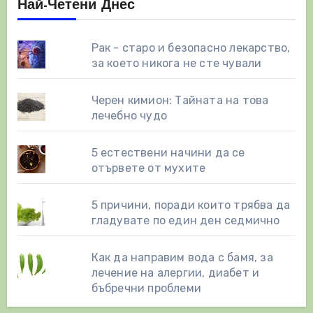
Най-Четени Днес
Рак - старо и безопасно лекарство,
за което никога не сте чували
Черен кимион: Тайната на това
лечебно чудо
5 естествени начини да се
отървете от мухите
5 причини, поради които трябва да
гладувате по един ден седмично
Как да направим вода с бамя, за
лечение на алергии, диабет и
бъбречни проблеми