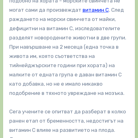
подобно на хората – морските свинчета не
могат сами да произвеждат
витамин C
. След
раждането на морски свинчета от майки,
дефицитни на витамин С, изследователите
разделят новородените животни в две групи.
При навършване на 2 месеца (една точка в
живота им, която съответства на
тийнейджърските години при хората) на
малките от едната група е даван витамин С
като добавка, но не е имало никакво
подобрение в тяхното увреждане на мозъка.
Сега учените се опитват да разберат в колко
ранен етап от бременността, недостигът на
витамин C влияе на развитието на плода.