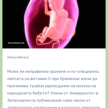
(NaturalNews)
Може ли неправилно хранене и по-специално,
липсата на витамин С при бременни жени да
причинява трайни увреждания на мозъка на
неродените бебета? Учени от
Университет в
Копенхаген
са публикували само някои от
тревожните заключения в научното списание