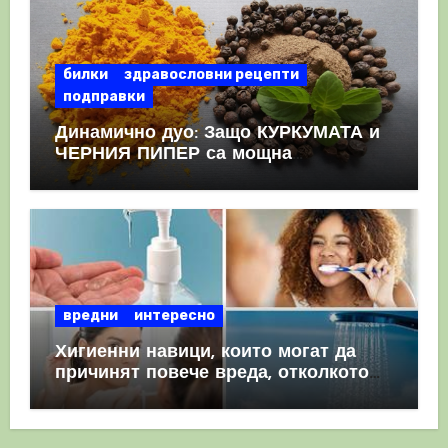
билки
здравословни рецепти
подправки
Динамично дуо: Защо КУРКУМАТА и
ЧЕРНИЯ ПИПЕР са мощна
комбинация
вредни
интересно
Хигиенни навици, които могат да
причинят повече вреда, отколкото
полза