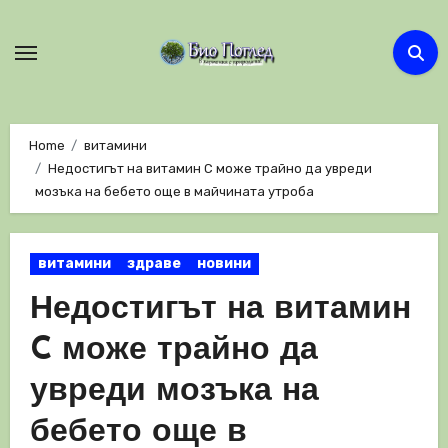
Skip
to
content
Home
витамини
Недостигът на витамин C може трайно да увреди
мозъка на бебето още в майчината утроба
витамини
здраве
новини
Недостигът на витамин
C може трайно да
увреди мозъка на
бебето още в