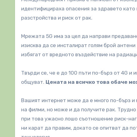
идентифицираха опасения за здравето като 
разстройства и риск от рак.
Мрежата 5G има за цел да направи предаване
изисква да се инсталират голям брой антени
избягат от вредното въздействие на радиац
Твърди се, че е до 100 пъти по-бърз от 4G и
общуват.
Цената на всичко това обаче мо
Вашият интернет може да е много по-бърз и 
на филми, но може и да получите рак. Трудно
при това ужасно лошо съотношение риск-наг
ни карат да правим, докато се опитват да п
технология.