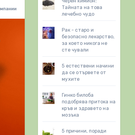
Черен кимион:
Тайната на това
омпании
лечебно чудо
Рак - старо и
безопасно лекарство,
за което никога не
сте чували
5 естествени начини
да се отървете от
мухите
Гинко билоба
подобрява притока на
кръв и здравето на
мозъка
5 причини, поради