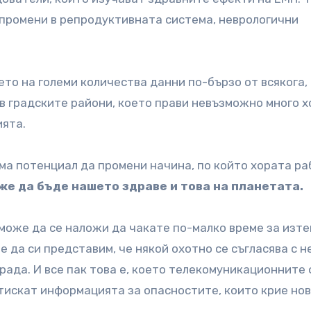
промени в репродуктивната система, неврологични
то на големи количества данни по-бързо от всякога,
 в градските райони, което прави невъзможно много х
ията.
 има потенциал да промени начина, по който хората ра
же да бъде нашето здраве и това на планетата.
може да се наложи да чакате по-малко време за изте
 е да си представим, че някой охотно се съгласява с 
рада. И все пак това е, което телекомуникационните
отискат информацията за опасностите, които крие но