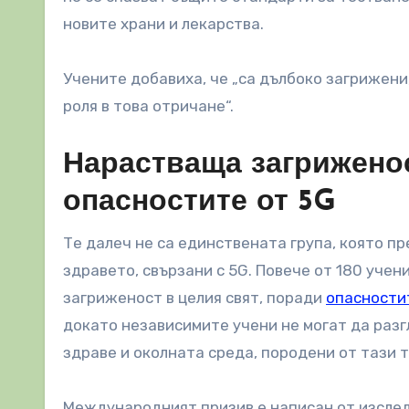
новите храни и лекарства.
Учените добавиха, че „са дълбоко загрижени
роля в това отричане“.
Нарастваща загриженос
опасностите от 5G
Те далеч не са единствената група, която 
здравето, свързани с 5G. Повече от 180 учен
загриженост в целия свят, поради
опасности
докато независимите учени не могат да раз
здраве и околната среда, породени от тази т
Международният призив е написан от изслед