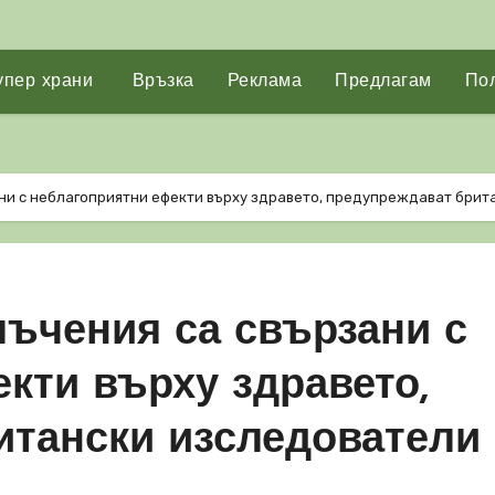
упер храни
Връзка
Реклама
Предлагам
Пол
ни с неблагоприятни ефекти върху здравето, предупреждават брит
лъчения са свързани с
кти върху здравето,
итански изследователи