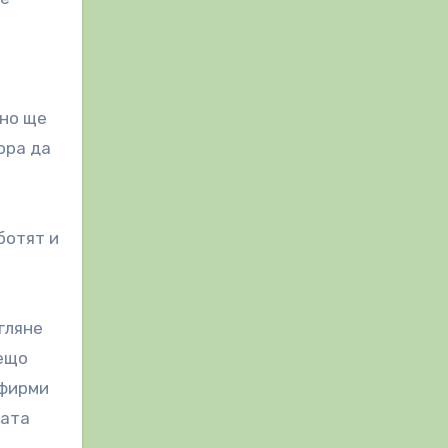
 но ще
ора да
ботят и
гляне
нещо
 фирми
вата