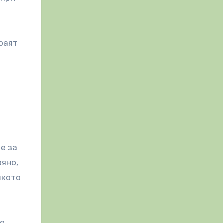
граят
е за
ряно,
шкото
Те