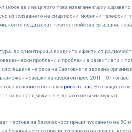
кт може да има цялото това излагане върху здравето
осно използването на смартфони, мобилни телефони, 
еми, които поддържат тези устройства свързани, нез
тура, документираща вредните ефекти от радиочес
поведенчески проблеми и проблеми в развитието и п
 изследване на рака на Световната здравна организ
възможен човешки канцероген през 2011 г. Оттогава
и това лъчение с по-голям
риск от рак
. Ето защо те вя
те си да продължи с 5G, докато не се извършат
дат тестове за безопасност преди пускането на 5G и
 на безопасността преди пускането на пазара, както