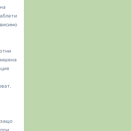
 на
таблети
ависимо
тотни
овишена
ация
рват,
 защо
 при