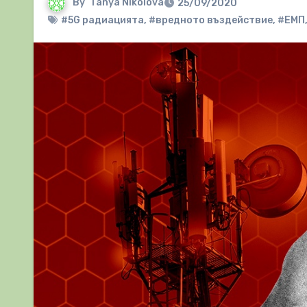
By
Tanya Nikolova
25/09/2020
#5G радиацията
,
#вредното въздействие
,
#ЕМП