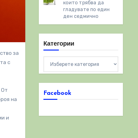
които трябва да
гладувате по един
ден седмично
Категории
ство за
Категории
та с
 От
Facebook
броя на
ми и