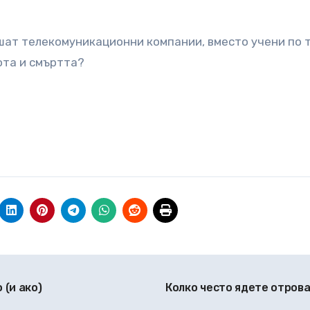
ушат телекомуникационни компании, вместо учени по 
ота и смъртта?
 (и ако)
Колко често ядете отров