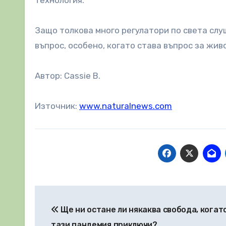
Защо толкова много регулатори по света сл
въпрос, особено, когато става въпрос за жив
Автор: Cassie B.
Източник:
www.naturalnews.com
Навигация
Ще ни остане ли някаква свобода, когато
тази пандемия приключи?