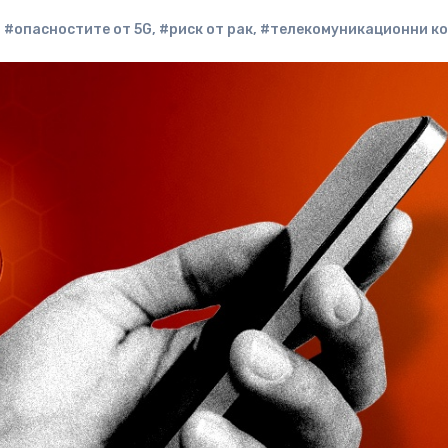
,
#опасностите от 5G
,
#риск от рак
,
#телекомуникационни к