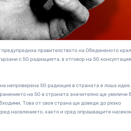
t
предупредиха правителството на Обединеното крал
ързани с 5G радиацията, в отговор на 5G консултация
 на непроверена 5G радиация в страната е лоша идея.
ранението на 5G в страната значително ще увеличи 
ходими. Това от своя страна ще доведе до рязко
сред населението, както и сред опрашващите насеко