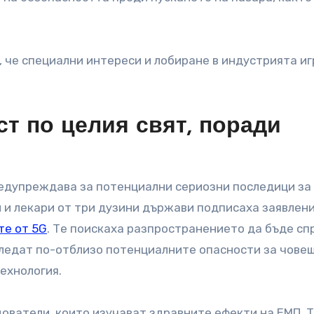
, че специални интереси и лобиране в индустрията и
т по целия свят, поради
предупреждава за потенциални сериозни последици за
и и лекари от три дузини държави подписаха заявлени
те от 5G
. Те поискаха разпространението да бъде сп
гледат по-отблизо потенциалните опасности за чове
ехнология.
ователи, които изучават здравните ефекти на ЕМП. 