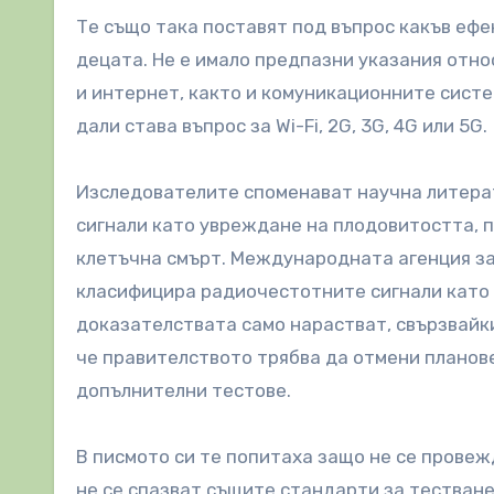
Те също така поставят под въпрос какъв ефе
децата. Не е имало предпазни указания отн
и интернет, както и комуникационните сист
дали става въпрос за Wi-Fi, 2G, 3G, 4G или 5G.
Изследователите споменават научна литера
сигнали като увреждане на плодовитостта, 
клетъчна смърт. Международната агенция за
класифицира радиочестотните сигнали като 
доказателствата само нарастват, свързвайк
че правителството трябва да отмени планове
допълнителни тестове.
В писмото си те попитаха защо не се провеж
не се спазват същите стандарти за тестване