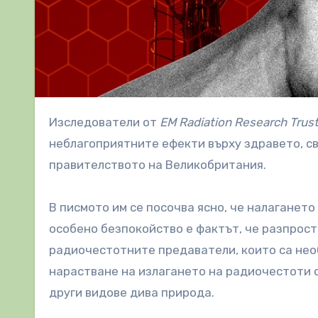
Изследователи от
EM Radiation Research Trus
неблагоприятните ефекти върху здравето, св
правителството на Великобритания.
В писмото им се посочва ясно, че налагането
особено безпокойство е фактът, че разпрост
радиочестотните предаватели, които са необ
нарастване на излагането на радиочестоти 
други видове дива природа.