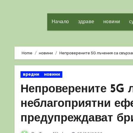
Начало
здраве
новини
с
Home
новини
Непроверените 5G лъчения са свърза
вредни
новини
Непроверените 5G 
неблагоприятни ефе
предупреждават бр