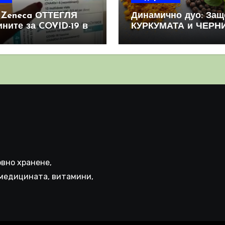
aZeneca ОТТЕГЛЯ
Динамично дуо: Защ
ините за COVID-19 в
КУРКУМАТА и ЧЕРН
овен мащаб, след
ПИПЕР са мощна
призна, че те
комбинация
иняват КРЪВНИ
реци
вно хранене,
медицината, витамини,