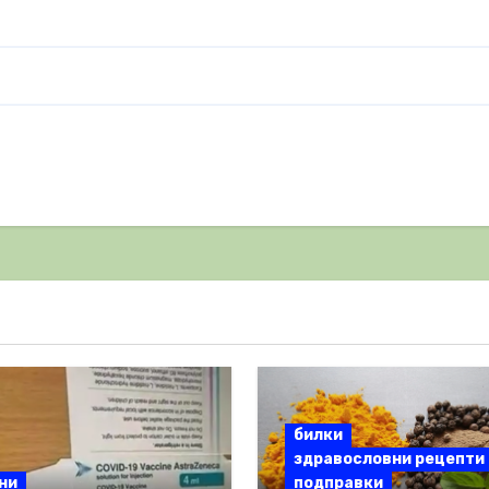
билки
здравословни рецепти
ни
подправки