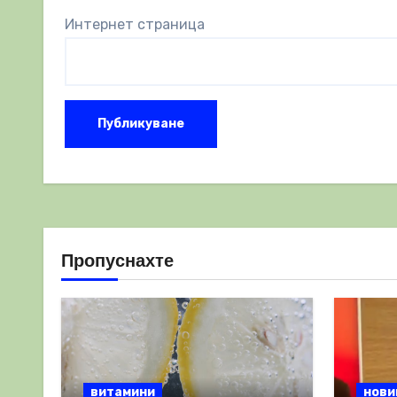
Интернет страница
Пропуснахте
витамини
нови