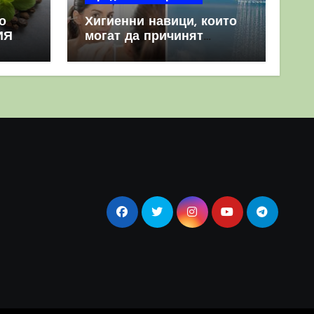
о
Хигиенни навици, които
ИЯ
могат да причинят
повече вреда, отколкото
полза