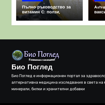
Пълно ръководство за
Astr
витамин С: ползи,
вакс
източници и защо е
свет
важен за имунната
като 
система
прич
съси
Био Поглед
Био Поглед е информационен портал за здравосло
алтернативна медицина изследвания в света на 
минерали, билки и хранителни добавки