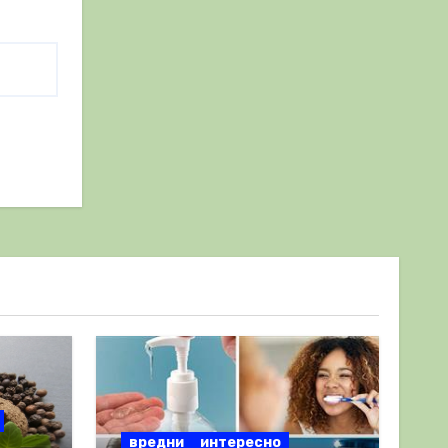
вредни
интересно