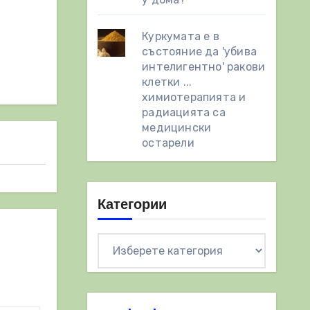
Куркумата е в
състояние да 'убива
интелигентно' ракови
клетки ...
химиотерапията и
радиацията са
медицински
остарели
Категории
Категории