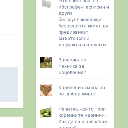
FDA признава, че
ибупрофен, аспирин и
други
болкоуспокояващи
без рецепта могат да
предизвикат
смъртоносни
инфаркти и инсулти
Заземяване -
техника за
изцеление?
Конопени семена за
по-добър живот
Напитка, която топи
коремните мазнини.
Как да си я направим
у дома?