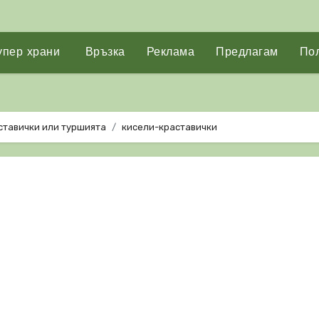
упер храни
Връзка
Реклама
Предлагам
Пол
аставички или туршията
кисели-краставички