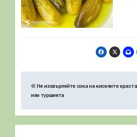
Навигация
Не изхвърляйте сока на киселите краст
или туршията