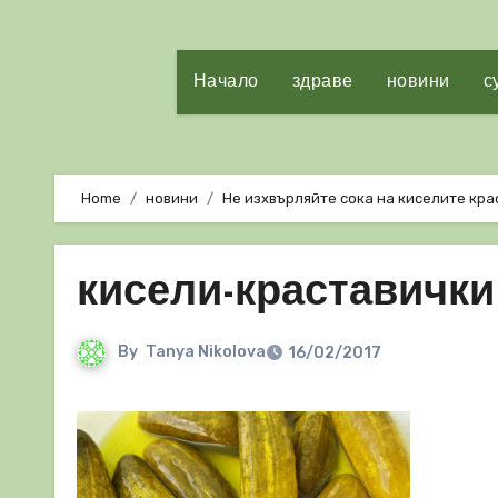
Начало
здраве
новини
с
Home
новини
Не изхвърляйте сока на киселите кр
кисели-краставички
By
Tanya Nikolova
16/02/2017