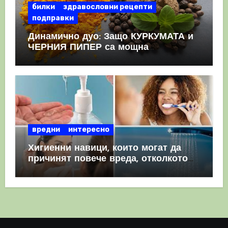
билки
здравословни рецепти
подправки
Динамично дуо: Защо КУРКУМАТА и
ЧЕРНИЯ ПИПЕР са мощна
комбинация
вредни
интересно
Хигиенни навици, които могат да
причинят повече вреда, отколкото
полза