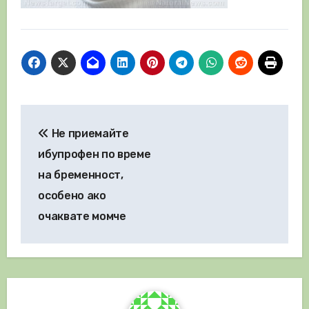
Навигация
Не приемайте
ибупрофен по време
на бременност,
особено ако
очаквате момче