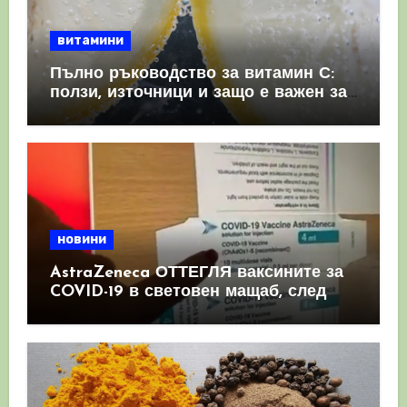
витамини
Пълно ръководство за витамин С:
ползи, източници и защо е важен за
имунната система
новини
AstraZeneca ОТТЕГЛЯ ваксините за
COVID-19 в световен мащаб, след
като призна, че те причиняват
КРЪВНИ съсиреци