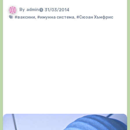
By
admin
31/03/2014
#ваксини
,
#имунна система
,
#Сюзан Хъмфрис