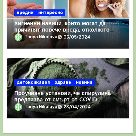
вредни
интересно
Хигиенни навици, които могат да
причинят повече вреда, отколкото
полза
Tanya Nikolova
09/05/2024
детоксикация
здраве
новини
Проучване установи, че спирулина
предпазва от смърт от COVID
Tanya Nikolova
23/04/2024