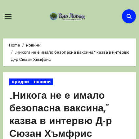
Skip
to
content
Home
новини
„Никога не е имало безопасна ваксина,“ казва в интервю
Д-р Сюзан Хъмфрис
вредни
новини
„Никога не е имало
безопасна ваксина,“
казва в интервю Д-р
Сюзан Хъмфрис