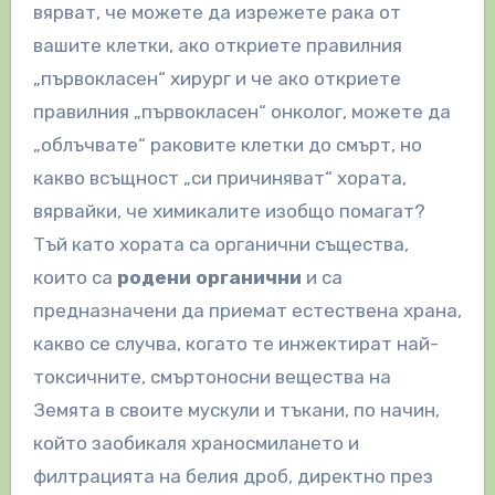
вярват, че можете да изрежете рака от
вашите клетки, ако откриете правилния
„първокласен“ хирург и че ако откриете
правилния „първокласен“ онколог, можете да
„облъчвате“ раковите клетки до смърт, но
какво всъщност „си причиняват“ хората,
вярвайки, че химикалите изобщо помагат?
Тъй като хората са органични същества,
които са
родени органични
и са
предназначени да приемат естествена храна,
какво се случва, когато те инжектират най-
токсичните, смъртоносни вещества на
Земята в своите мускули и тъкани, по начин,
който заобикаля храносмилането и
филтрацията на белия дроб, директно през