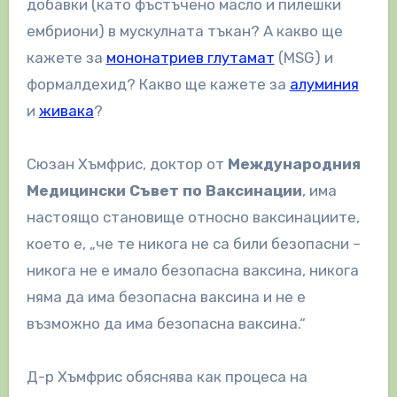
добавки (като фъстъчено масло и пилешки
ембриони) в мускулната тъкан? А какво ще
кажете за
мононатриев глутамат
(MSG) и
формалдехид? Какво ще кажете за
алуминия
и
живака
?
Сюзан Хъмфрис, доктор от
Международния
Медицински Съвет по Ваксинации
, има
настоящо становище относно ваксинациите,
което е, „че те никога не са били безопасни –
никога не е имало безопасна ваксина, никога
няма да има безопасна ваксина и не е
възможно да има безопасна ваксина.“
Д-р Хъмфрис обяснява как процеса на