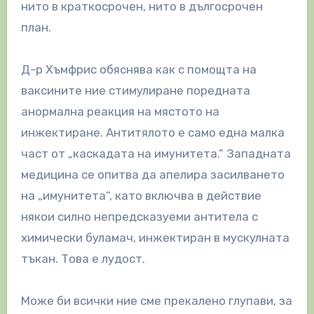
нито в краткосрочен, нито в дългосрочен
план.
Д-р Хъмфрис обяснява как с помощта на
ваксините ние стимулиране поредната
анормална реакция на мястото на
инжектиране. Антитялото е само една малка
част от „каскадата на имунитета.“ Западната
медицина се опитва да апелира засилването
на „имунитета“, като включва в действие
някои силно непредсказуеми антитела с
химически буламач, инжектиран в мускулната
тъкан. Това е лудост.
Може би всички ние сме прекалено глупави, за