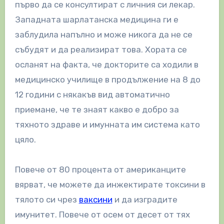
първо да се консултират с личния си лекар.
Западната шарлатанска медицина ги е
заблудила напълно и може никога да не се
събудят и да реализират това. Хората се
осланят на факта, че докторите са ходили в
медицинско училище в продължение на 8 до
12 години с някакъв вид автоматично
приемане, че те знаят какво е добро за
тяхното здраве и имунната им система като
цяло.
Повече от 80 процента от американците
вярват, че можете да инжектирате токсини в
тялото си чрез
ваксини
и да изградите
имунитет. Повече от осем от десет от тях