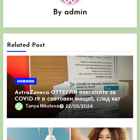
By
admin
Related Post
новини
AstraZeneca ОТТЕГЛЯ ваксините за
COVID-19 в световен мащаб, след като
призна, че те причиняват КРЪВНИ
Tanya Nikolova
22/05/2024
съсиреци