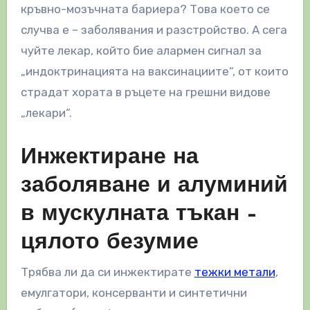
кръвно-мозъчната бариера? Това което се
случва е – заболявания и разстройство. А сега
чуйте лекар, който бие алармен сигнал за
„индоктринацията на ваксинациите“, от които
страдат хората в ръцете на грешни видове
„лекари“.
Инжектиране на
заболяване и алуминий
в мускулната тъкан –
цялото безумие
Трябва ли да си инжектирате
тежки метали
,
емулгатори, консерванти и синтетични