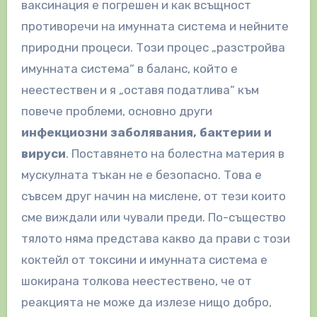
ваксинация е погрешен и как всъщност
противоречи на имунната система и нейните
природни процеси. Този процес „разстройва
имунната система“ в баланс, който е
неестествен и я „оставя податлива“ към
повече проблеми, основно други
инфекциозни заболявания, бактерии и
вируси
. Поставянето на болестна материя в
мускулната тъкан не е безопасно. Това е
съвсем друг начин на мислене, от тези които
сме виждали или чували преди. По-същество
тялото няма представа какво да прави с този
коктейл от токсини и имунната система е
шокирана толкова неестествено, че от
реакцията не може да излезе нищо добро,