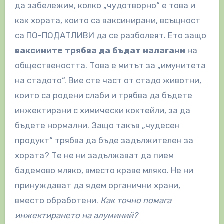
да забележим, колко „чудотворно“ е това и
как хората, които са ваксинирани, всъщност
са ПО-ПОДАТЛИВИ да се разболеят. Ето защо
ваксините трябва да бъдат налагани
на
обществеността. Това е митът за „имунитета
на стадото“. Вие сте част от стадо животни,
които са родени слаби и трябва да бъдете
инжектирани с химически коктейли, за да
бъдете нормални. Защо такъв „чудесен
продукт“ трябва да бъде задължителен за
хората? Те не ни задължават да пием
бадемово мляко, вместо краве мляко. Не ни
принуждават да ядем органични храни,
вместо обработени.
Как точно помага
инжектирането на алуминий?