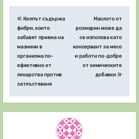
Навигация
Келпът съдържа
Маслото от
фибри, които
розмарин може да
забавят приема на
се използва като
мазнини в
консервант за месо
организма по-
и работи по-добре
ефективно от
от химическите
лекарства против
добавки
затлъстяване