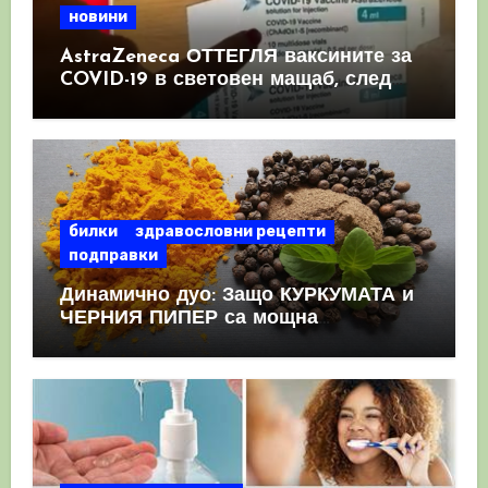
новини
AstraZeneca ОТТЕГЛЯ ваксините за
COVID-19 в световен мащаб, след
като призна, че те причиняват
КРЪВНИ съсиреци
билки
здравословни рецепти
подправки
Динамично дуо: Защо КУРКУМАТА и
ЧЕРНИЯ ПИПЕР са мощна
комбинация