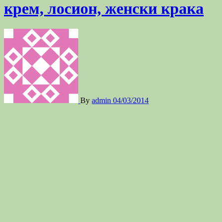
крем, лосион, женски крака
By
admin
04/03/2014