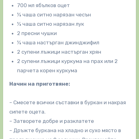
700 мл ябълков оцет
¼ чаша ситно нарязан чесън
¼ чаша ситно нарязан лук
2 пресни чушки
¼ чаша настърган джинджифил
2 супени лъжици настърган хрян
2 супени лъжици куркума на прах или 2
парчета корен куркума
Начин на приготвяне:
– Смесете всички съставки в буркан и накрая
сипете оцета.
– Затворете добре и разклатете
– Дръжте буркана на хладно и сухо място в