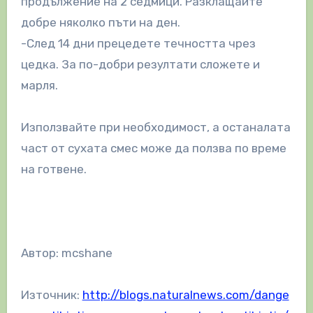
продължение на 2 седмици. Разклащайте
добре няколко пъти на ден.
-След 14 дни прецедете течността чрез
цедка. За по-добри резултати сложете и
марля.
Използвайте при необходимост, а останалата
част от сухата смес може да ползва по време
на готвене.
Автор: mcshane
Източник:
http://blogs.naturalnews.com/dange