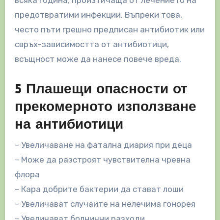
всяка година, произтичаща от лечението на
предотвратими инфекции. Въпреки това,
често пъти грешно предписан антибиотик или
свръх-зависимостта от антибиотици,
всъщност може да нанесе повече вреда.
5 Плашещи опасности от
прекомерното използване
на антибиотици
– Увеличаване на фатална диария при деца
– Може да разстроят чувствителна чревна
флора
– Кара добрите бактерии да стават лоши
– Увеличават случаите на нелечима гонорея
– Увеличават болнични разходи