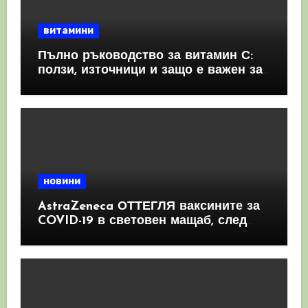
витамини
Пълно ръководство за витамин С:
ползи, източници и защо е важен за
имунната система
новини
AstraZeneca ОТТЕГЛЯ ваксините за
COVID-19 в световен мащаб, след
като призна, че те причиняват
КРЪВНИ съсиреци