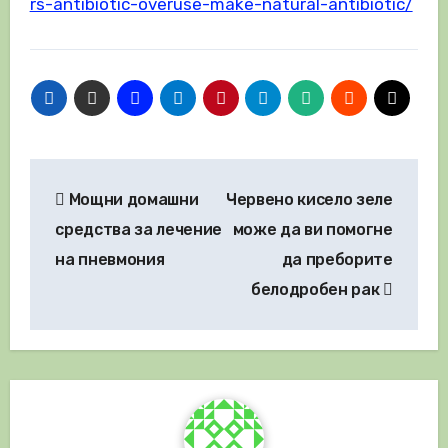
rs-antibiotic-overuse-make-natural-antibiotic/
Навигация
Мощни домашни
Червено кисело зеле
средства за лечение
може да ви помогне
на пневмония
да преборите
белодробен рак