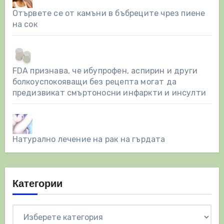
Отървете се от камъни в бъбреците чрез пиене
на сок
FDA признава, че ибупрофен, аспирин и други
болкоуспокояващи без рецепта могат да
предизвикат смъртоносни инфаркти и инсулти
Натурално лечение на рак на гърдата
Категории
Категории