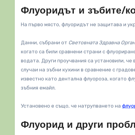
Флуоридът и зъбите/к
На първо място, флуоридът не защитава и ук
Данни, събрани от
Световната Здравна Орга
когато са били сравнени страни с флуориран
водата. Други проучвания са установили, че
случаи на зъбни кухини в сравнение с градов
известно като дентална флуороза, когато фл
зъбния емайл.
Установено е също, че натрупването на
флуо
Флуорид и други проб