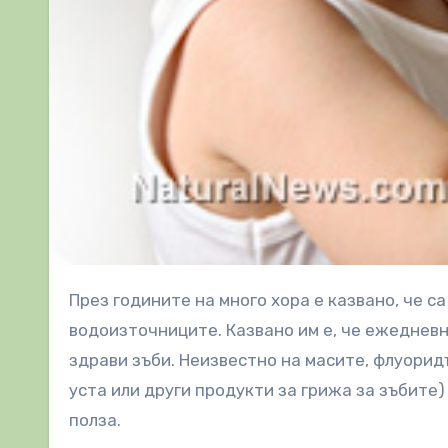
През годините на много хора е казвано, че са благословени да имат добавен флуорид във
водоизточниците. Казвано им е, че ежедневн
здрави зъби. Неизвестно на масите, флуоридъ
уста или други продукти за грижа за зъбите
полза.