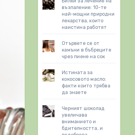
Билки за лечение на
възпаление: 10-те
най-мощни природни
лекарства, които
наистина работят
Отървете се от
камъни в бъбреците
чрез пиене на сок
Истината за
кокосовото масло:
факти които трябва
да знаете
Черният шоколад
увеличава
вниманието и
бдителността, и
подобрява