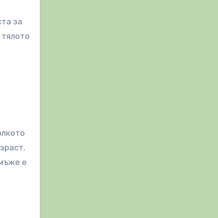
ста за
в тялото
олкото
зраст.
 мъже е