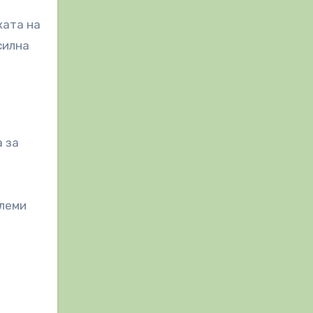
ката на
силна
а за
олеми