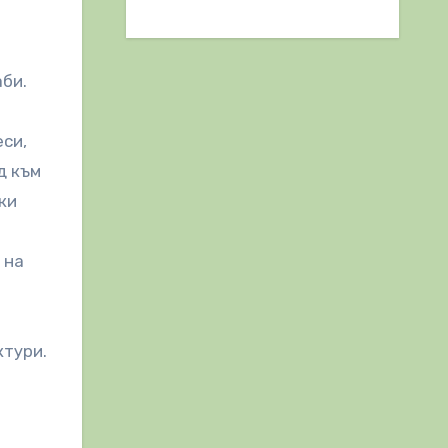
аби.
еси,
д към
ки
 на
ктури.