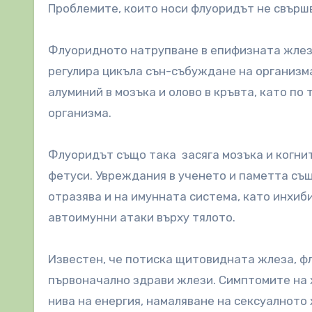
Проблемите, които носи флуоридът не свърш
Флуоридното натрупване в епифизната жлеза
регулира цикъла сън-събуждане на организма
алуминий в мозъка и олово в кръвта, като по
организма.
Флуоридът също така засяга мозъка и когни
фетуси. Увреждания в ученето и паметта същ
отразява и на имунната система, като инхиб
автоимунни атаки върху тялото.
Известен, че потиска щитовидната жлеза, ф
първоначално здрави жлези. Симптомите на
нива на енергия, намаляване на сексуалното