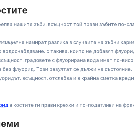
остите
репва нашите зъби, всъщност той прави зъбите по-сл
низация
не намират разлика в случаите на зъбни кари
о водоснабдяване, с такива, които не добавят флуори
 всъщност, градовете с флуорирана вода имат по-висо
е без флуорид. Този резултат се дължи на състояние,
уоридът, всъщност, отслабва и в крайна сметка вреди
рид
в костите ги прави крехки и по-податливи на фра
леми