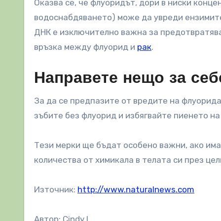
Оказва се, че флуоридът, дори в ниски конце
водоснабдяването) може да увреди ензимите
ДНК е изключително важна за предотвратяван
връзка между флуорид и
рак
.
Направете нещо за себ
За да се предпазите от вредите на флуорида
зъбите без флуорид и избягвайте пиенето на
Тези мерки ще бъдат особено важни, ако има
количества от химикала в телата си през цел
Източник:
http://www.naturalnews.com
Автор: Cindy L.