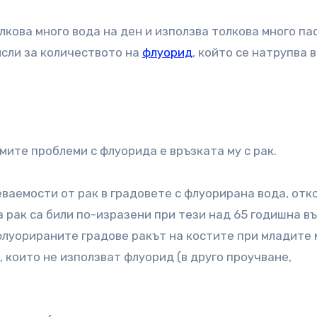
лкова много вода на ден и използва толкова много па
исли за количеството на
флуорид
, който се натрупва 
мите проблеми с флуорида е връзката му с рак.
ваемости от рак в градовете с флуорирана вода, отк
 рак са били по-изразени при тези над 65 годишна въ
 флуорираните градове ракът на костите при младите
, които не използват флуорид (в друго проучване,