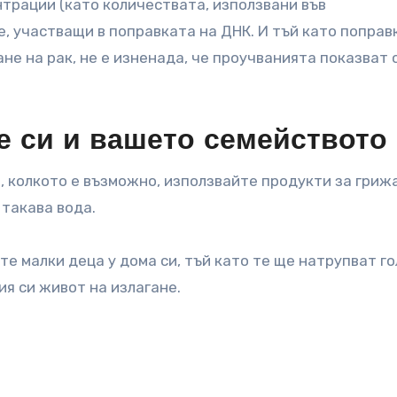
нтрации (като количествата, използвани във
, участващи в поправката на ДНК. И тъй като поправ
е на рак, не е изненада, че проучванията показват 
е си и вашето семейството
, колкото е възможно, използвайте продукти за гриж
 такава вода.
те малки деца у дома си, тъй като те ще натрупват г
ия си живот на излагане.