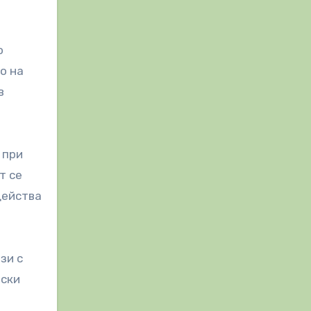
о
о на
в
 при
т се
действа
зи с
иски