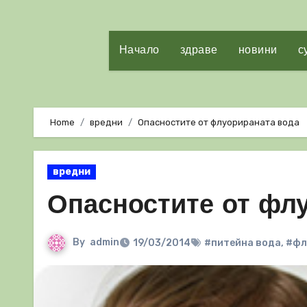
Начало
здраве
новини
с
Home
вредни
Опасностите от флуорираната вода
вредни
Опасностите от фл
By
admin
19/03/2014
#питейна вода
,
#фл