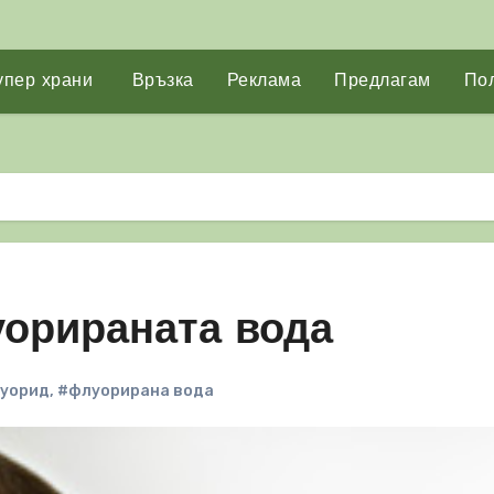
упер храни
Връзка
Реклама
Предлагам
Пол
уорираната вода
уорид
,
#флуорирана вода