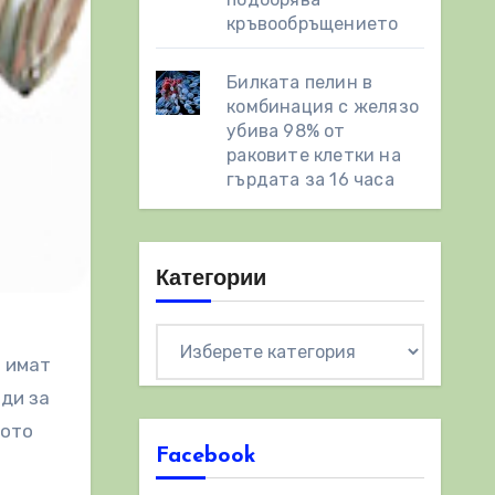
кръвообръщението
Билката пелин в
комбинация с желязо
убива 98% от
раковите клетки на
гърдата за 16 часа
Категории
Категории
а имат
оди за
кото
Facebook