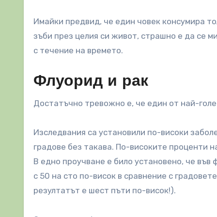
Имайки предвид, че един човек консумира то
зъби през целия си живот, страшно е да се м
с течение на времето.
Флуорид и рак
Достатъчно тревожно е, че един от най-голе
Изследвания са установили по-високи заболе
градове без такава. По-високите проценти на
В едно проучване е било установено, че във
с 50 на сто по-висок в сравнение с градовете
резултатът е шест пъти по-висок!).