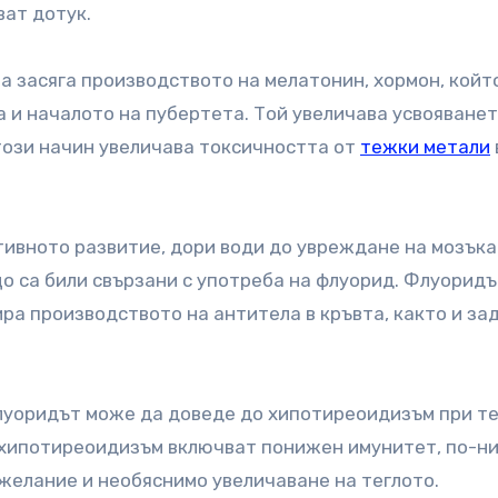
ват дотук.
 засяга производството на мелатонин, хормон, койт
 и началото на пубертета. Той увеличава усвояванет
 този начин увеличава токсичността от
тежки метали
тивното развитие, дори води до увреждане на мозъка
о са били свързани с употреба на флуорид. Флуоридъ
ира производството на антитела в кръвта, както и за
луоридът може да доведе до хипотиреоидизъм при те
 хипотиреоидизъм включват понижен имунитет, по-н
 желание и необяснимо увеличаване на теглото.