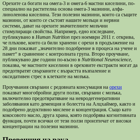
Орехите са богати на омега-3 и омега-6 мастни киселини, по-
специално на растителна основа омега-3 мазнини, алфа-
линоленова киселина. Тези полезни мазнини, които са същите
мазнини, от които се състоят нашите мозъци и нервни
системи, дават на орехите значителните мозъчни
стимулиращи свойства. Например, едно изследване,
публикувано в
Human Nutrition
през ноември 2011 г. открива,
че плъхове, които са били хранени с орехи в продължение на
28 дни показват „значително подобрение в процеса на учене и
памет“ в сравнение с контролната група. Второ проучване,
публикувано две години по-късно в
Nutritional Neuroscience
,
показва, че мастните киселини в ореховите екстракти могат да
предотвратят свързаните с възрастта възпаление и
оксидативен стрес в клетките на мозъка.
Проучвания свързани с редовната консумация на
орехи
показват многобройни други ползи, свързани с мозъка,
включително предотвратяване на невродегенеративни
заболявания като деменция и болестта на Алцхаймер, както и
подобрено дедуктивно мислене и концентрация. Също като
кокосовото масло, друга храна, която подобрява когнитивната
функция, почти всички от тези ползи произтичат от високи
концентрации на полезни мазнини.
Превенция на рака