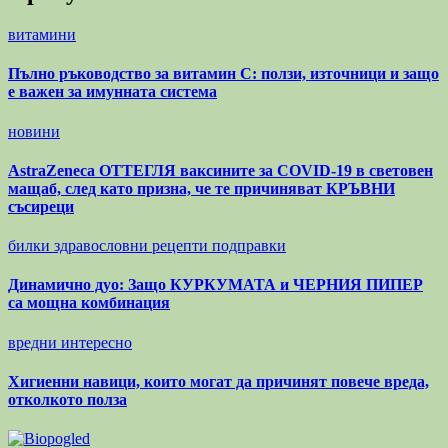
витамини
Пълно ръководство за витамин С: ползи, източници и защо
е важен за имунната система
новини
AstraZeneca ОТТЕГЛЯ ваксините за COVID-19 в световен
мащаб, след като призна, че те причиняват КРЪВНИ
съсиреци
билки
здравословни рецепти
подправки
Динамично дуо: Защо КУРКУМАТА и ЧЕРНИЯ ПИПЕР
са мощна комбинация
вредни
интересно
Хигиенни навици, които могат да причинят повече вреда,
отколкото полза