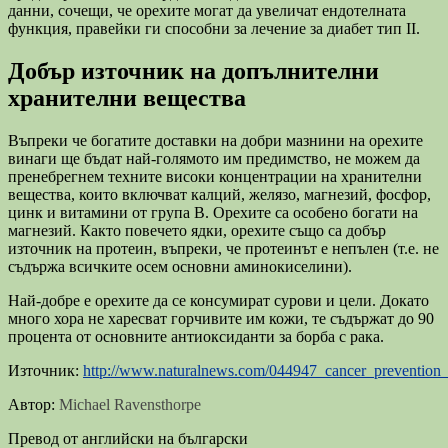
данни, сочещи, че орехите могат да увеличат ендотелната
функция, правейки ги способни за лечение за диабет тип II.
Добър източник на допълнителни
хранителни вещества
Въпреки че богатите доставки на добри мазнини на орехите
винаги ще бъдат най-голямото им предимство, не можем да
пренебрегнем техните високи концентрации на хранителни
вещества, които включват калций, желязо, магнезий, фосфор,
цинк и витамини от група В. Орехите са особено богати на
магнезий. Както повечето ядки, орехите също са добър
източник на протеин, въпреки, че протеинът е непълен (т.е. не
съдържа всичките осем основни аминокиселини).
Най-добре е орехите да се консумират сурови и цели. Докато
много хора не харесват горчивите им кожи, те съдържат до 90
процента от основните антиоксиданти за борба с рака.
Източник:
http://www.naturalnews.com/044947_cancer_prevention
Автор:
Michael Ravensthorpe
Превод от английски на български