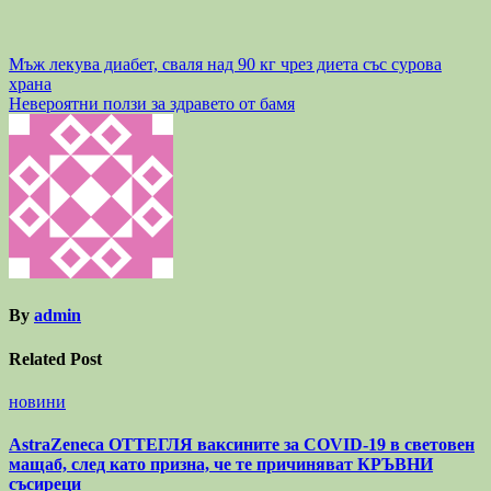
Навигация
Мъж лекува диабет, сваля над 90 кг чрез диета със сурова
храна
Невероятни ползи за здравето от бамя
By
admin
Related Post
новини
AstraZeneca ОТТЕГЛЯ ваксините за COVID-19 в световен
мащаб, след като призна, че те причиняват КРЪВНИ
съсиреци