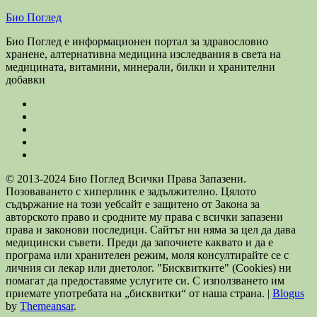
Био Поглед
Био Поглед е информационен портал за здравословно
хранене, алтернативна медицина изследвания в света на
медицината, витамини, минерали, билки и хранителни
добавки
© 2013-2024 Био Поглед Всички Права Запазени.
Позоваването с хиперлинк е задължително. Цялото
съдържание на този уебсайт е защитено от Закона за
авторското право и сродните му права с всички запазени
права и законови последици. Сайтът ни няма за цел да дава
медицински съвети. Преди да започнете каквато и да е
програма или хранителен режим, моля консултирайте се с
личния си лекар или диетолог. "Бисквитките" (Cookies) ни
помагат да предоставяме услугите си. С използването им
приемате употребата на „бисквитки“ от наша страна.
|
Blogus
by
Themeansar
.