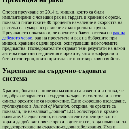
Според проучване от 2014 г., мишки, които са били
имплантирани с човешки рак на гърдата и хранени с орехи,
показали гигантските 80 процента намаление в скоростта на
растежа на тумора в сравнение с контролната група.
Проучването показало и, че орехите забавят растежа на
рак на
дебелото черво
, рак на простатата и рак на бъбреците при
мишки, хранени с цели орехи, осигуряващи най-големите
предимства. Изследователите отдават тези резултати на някои
антиоксидантни съединения в орехите, като токофероли и
бета-ситостерол, които притежават противоракови свойства.
Укрепване на сърдечно-съдовата
система
Храните, богати на полезни мазнини са известни и с това, че
подобряват здравето на сърдечно-съдовата система, и в този
смисъл орехите не са изключение. Едно скорошно изследване,
публикувано в
Journal of Nutrition
, открива, че орехите са
показали, че намаляват „лошия“ LDL холестерол и кръвно
налягане. Следователно, изследователите препоръчват на
хората да добавят повече орехи в диетата си, за да помогнат за
предотвратяване на сърдечно-съдови заболявания. Има и