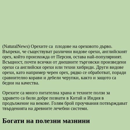
(NaturalNews) Орехите са плодове на ореховото дърво.
Въпреки, че съществуват различни видове орехи, английският
орех, който произхожда от Персия, остава най-популярният.
Всъщност, почти всички от днешните търговски произведени
орехи са английски орехи или техни хибриди. Други видове
орехи, като например черен орех, рядко се обработват, поради
сравнително корави и дебели черупки, както и защото са
бедни на качества.
Орехите са много питателна храна и техните ползи за
здравето са били добре познати в Китай и Индия в
продължение на векове. Голям брой проучвания потвърждават
твърденията на древните лечебни системи.
Богати на полезни мазнини