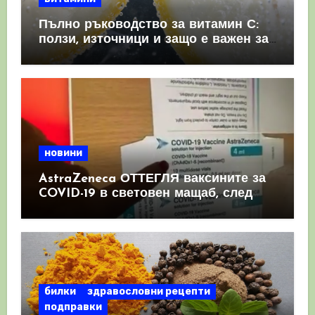
Пълно ръководство за витамин С:
ползи, източници и защо е важен за
имунната система
новини
AstraZeneca ОТТЕГЛЯ ваксините за
COVID-19 в световен мащаб, след
като призна, че те причиняват
КРЪВНИ съсиреци
билки
здравословни рецепти
подправки