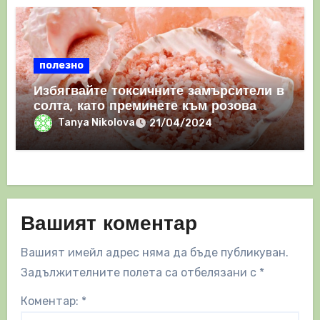
полезно
Избягвайте токсичните замърсители в
солта, като преминете към розова
хималайска сол
Tanya Nikolova
21/04/2024
Вашият коментар
Вашият имейл адрес няма да бъде публикуван.
Задължителните полета са отбелязани с
*
Коментар:
*