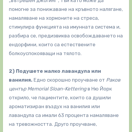
„вътрешен джогинг“, тъй като може да
помогне за понижаване на кръвното налягане,
намаляване на хормоните на стреса,
стимулира функцията на имунната система и,
разбира се, предизвиква освобождаването на
ендорфини, които са естествените
болкоуспокояващи на тялото.
2) Подушете малко лавандула или
ванилия.
Едно скорошно проучване от
Раков
център Memorial Sloan-Kettering
в Ню Йорк
открило, че пациентите, които са душили
ароматизиран въздух на ванилия или
лавандула са имали 63 процента намаляване
на тревожността. Друго проучване,