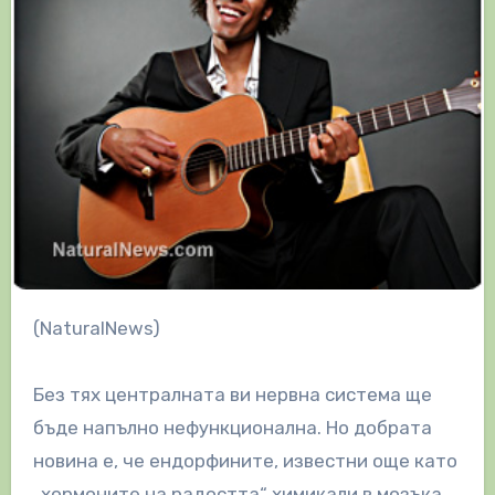
(NaturalNews)
Без тях централната ви нервна система ще
бъде напълно нефункционална. Но добрата
новина е, че ендорфините, известни още като
„хормоните на радостта“ химикали в мозъка,