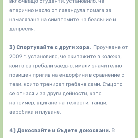
включващо студенти, установило, че
етерично масло от лавандула помага за
намаляване на симптомите на безсъние и
депресия.
3) Спортувайте с други хора.
Проучване от
2009 г. установило, че екипажите в колежа,
които са гребали заедно, имали значително
повишен прилив на ендорфини в сравнение с
тези, които тренират гребане сами. Същото
се отнася и за други дейности, като
например, вдигане на тежести, танци,
аеробика и плуване.
4) Докосвайте и бъдете докосвани.
В