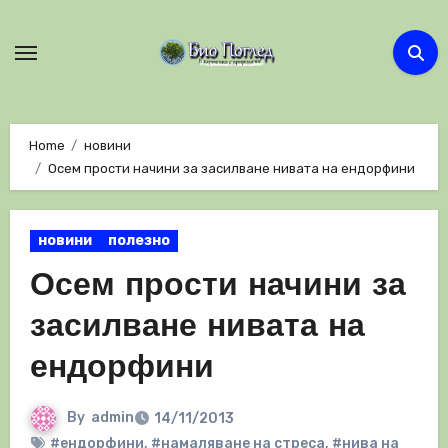
Skip
to
content
Home
новини
Осем прости начини за засилване нивата на ендорфини
новини
полезно
Осем прости начини за
засилване нивата на
ендорфини
By
admin
14/11/2013
#ендорфини
,
#намаляване на стреса
,
#нива на