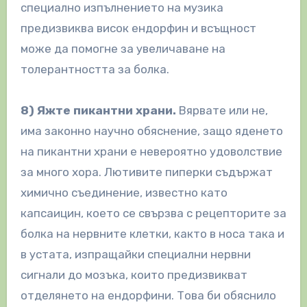
специално изпълнението на музика
предизвиква висок ендорфин и всъщност
може да помогне за увеличаване на
толерантността за болка.
8) Яжте пикантни храни.
Вярвате или не,
има законно научно обяснение, защо яденето
на пикантни храни е невероятно удоволствие
за много хора. Лютивите пиперки съдържат
химично съединение, известно като
капсаицин, което се свързва с рецепторите за
болка на нервните клетки, както в носа така и
в устата, изпращайки специални нервни
сигнали до мозъка, които предизвикват
отделянето на ендорфини. Това би обяснило