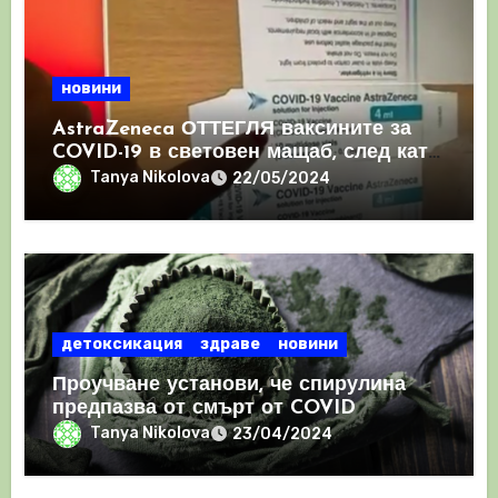
новини
AstraZeneca ОТТЕГЛЯ ваксините за
COVID-19 в световен мащаб, след като
призна, че те причиняват КРЪВНИ
Tanya Nikolova
22/05/2024
съсиреци
детоксикация
здраве
новини
Проучване установи, че спирулина
предпазва от смърт от COVID
Tanya Nikolova
23/04/2024