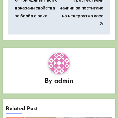
Три ядливи гъби с
12 естествени
доказани свойства
начини за постигане
за борба с рака
на невероятна коса
By
admin
Related Post