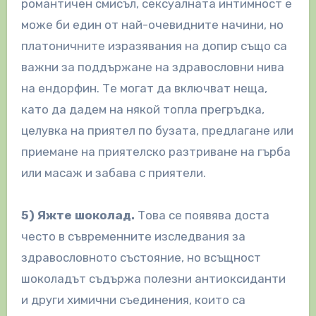
романтичен смисъл, сексуалната интимност е
може би един от най-очевидните начини, но
платоничните изразявания на допир също са
важни за поддържане на здравословни нива
на ендорфин. Те могат да включват неща,
като да дадем на някой топла прегръдка,
целувка на приятел по бузата, предлагане или
приемане на приятелско разтриване на гърба
или масаж и забава с приятели.
5) Яжте шоколад.
Това се появява доста
често в съвременните изследвания за
здравословното състояние, но всъщност
шоколадът съдържа полезни антиоксиданти
и други химични съединения, които са