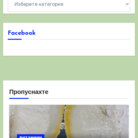
Категории
Facebook
Пропуснахте
витамини