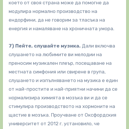
което от своя страна може да помогне да
модулира нормално производство на
ендорфини, да не говорим за тласъка на
енергия и намаляване на хроничната умора.
7) Пейте, слушайте музика.
Дали включва
слушането на любимите ви мелодии на
преносим музикален плеър, посещаване на
местната симфония или свирене в група,
слушането и изпълняването на музика е един
от най-простите и най-приятни начини да се
нормализира химията в мозъка ви и да се
стимулира производството на хормоните на
щастие в мозъка. Проучване от Оксфордския
университет от 2012 г. установило, че