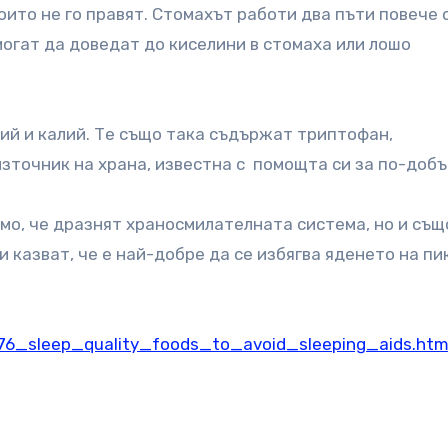
които не го правят. Стомахът работи два пъти повече 
могат да доведат до киселини в стомаха или лошо
й и калий. Те също така съдържат триптофан,
източник на храна, известна с помощта си за по-добъ
мо, че дразнят храносмилателната система, но и същ
и казват, че е най-добре да се избягва яденето на п
76_sleep_quality_foods_to_avoid_sleeping_aids.htm