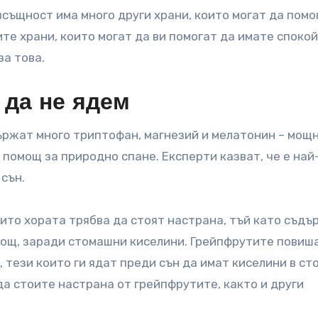
 всъщност има много други храни, които могат да помо
те храни, които могат да ви помогат да имате споко
за това.
 да не ядем
ржат много триптофан, магнезий и мелатонин – мощн
 помощ за природно спане. Експерти казват, че е на
 сън.
оито хората трябва да стоят настрана, тъй като съд
 нощ, заради стомашни киселини. Грейпфрутите повиш
, тези които ги ядат преди сън да имат киселини в ст
 да стоите настрана от грейпфрутите, както и други