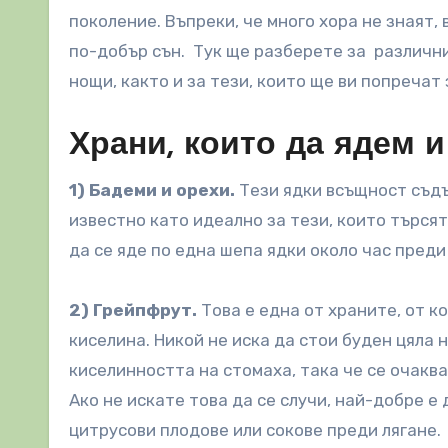
поколение.
Въпреки, че много хора не знаят,
по-добър сън. Тук ще разберете за различни
нощи, както и за тези, които ще ви попречат 
Храни, които да ядем и
1) Бадеми и орехи.
Тези ядки всъщност съдъ
известно като идеално за тези, които търсят
да се яде по една шепа ядки около час преди
2) Грейпфрут.
Това е една от храните, от к
киселина. Никой не иска да стои буден цяла
киселинността на стомаха, така че се очаква
Ако не искате това да се случи, най-добре е
цитрусови плодове или сокове преди лягане.