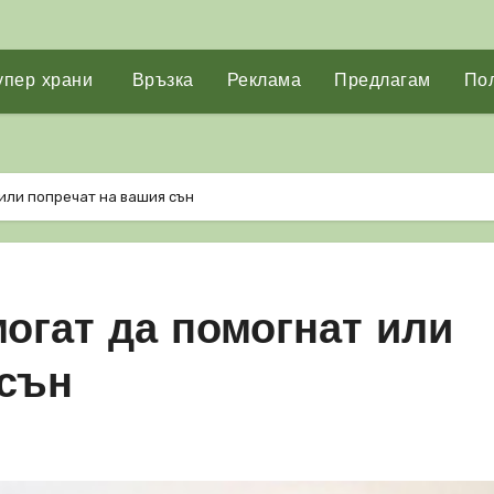
упер храни
Връзка
Реклама
Предлагам
Пол
 или попречат на вашия сън
могат да помогнат или
 сън