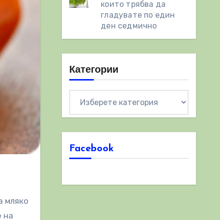
които трябва да
гладувате по един
ден седмично
Категории
Категории
Facebook
а мляко
е на