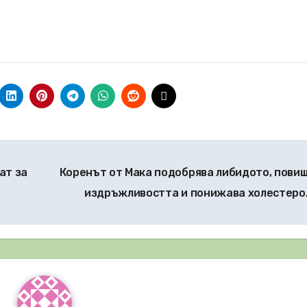
ат за
Коренът от Мака подобрява либидото, пови
издръжливостта и понижава холестер