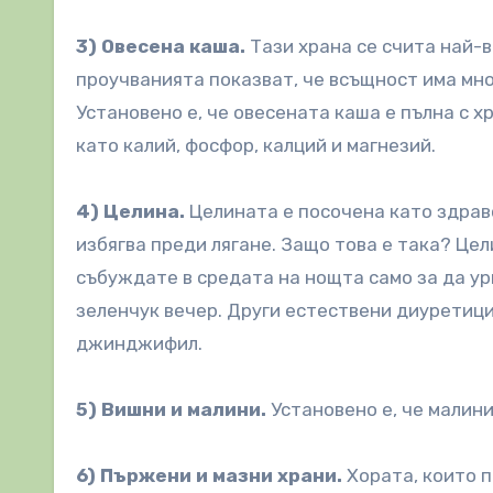
3) Овесена каша.
Тази храна се счита най-в
проучванията показват, че всъщност има мно
Установено е, че овесената каша е пълна с х
като калий, фосфор, калций и магнезий.
4) Целина.
Целината е посочена като здраво
избягва преди лягане. Защо това е така? Цел
събуждате в средата на нощта само за да ур
зеленчук вечер. Други естествени диуретици
джинджифил.
5) Вишни и малини.
Установено е, че малини
6) Пържени и мазни храни.
Хората, които п