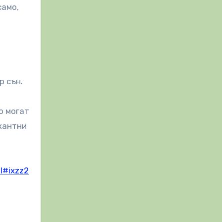
само,
р сън.
о могат
икантни
l#ixzz2