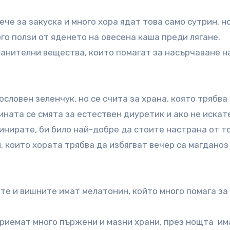
ече за закуска и много хора ядат това само сутрин, н
го ползи от яденето на овесена каша преди лягане.
ранителни вещества, които помагат за насърчаване на
словен зеленчук, но се счита за храна, която трябва 
ината се смята за естествен диуретик и ако не искат
инирате, би било най-добре да стоите настрана от т
, които хората трябва да избягват вечер са магданоз
те и вишните имат мелатонин, който много помага за 
риемат много пържени и мазни храни, през нощта им