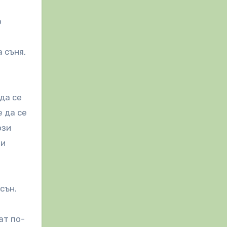
о
 съня,
да се
е да се
ози
 и
сън.
ат по-