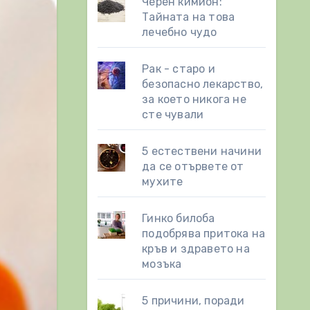
Черен кимион:
Тайната на това
лечебно чудо
Рак - старо и
безопасно лекарство,
за което никога не
сте чували
5 естествени начини
да се отървете от
мухите
Гинко билоба
подобрява притока на
кръв и здравето на
мозъка
5 причини, поради