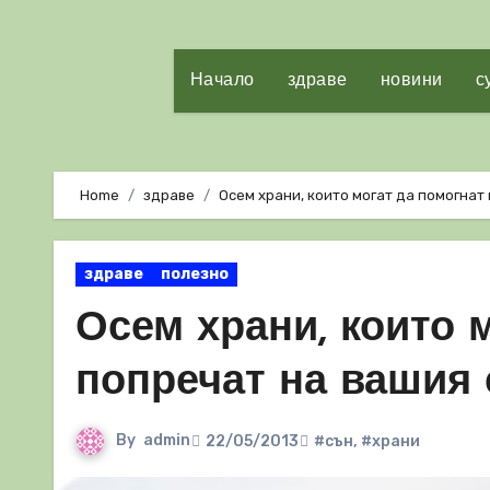
Начало
здраве
новини
с
Home
здраве
Осем храни, които могат да помогнат
здраве
полезно
Осем храни, които 
попречат на вашия
By
admin
22/05/2013
#сън
,
#храни