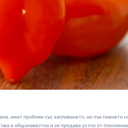
гане, имат проблем със заспиването, но пък пиенето н
Това е общоизвестно и се предава устно от поколени