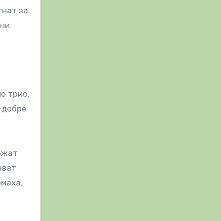
гнат за
йни
о трио,
й-добре
ържат
ават
омаха.