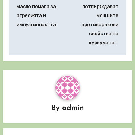
масло помага за
потвърждават
агресията и
мощните
импулсивността
противоракови
свойства на
куркумата
By
admin