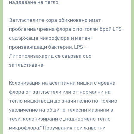
наддаване на тегло.
Затлъстелите хора обикновено имат
проблемна чревна флора с по-голям брой LPS-
съдържаща микрофлора и метан-
произвеждащи бактерии. LPS –
Липополизахарид се свързва със
затлъстяване.
Колонизация на асептични мишки с чревна
флора от затлъстели или от нормални на
тегло мишки води до значително по-голямо
увеличение на общите телесни мазнини в
тези, колонизирани с „наднормено тегло
микрофлора.“ Проучвания при животни