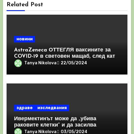
Related Post
новини
AstraZeneca ОТТЕГЛЯ ваксините за
COVID-19 в световен мащаб, след като
призна, че те причиняват КРЪВНИ
Tanya Nikolova
22/05/2024
съсиреци
здраве
изследвания
Ивермектинът може да „убива
раковите клетки“ и да засилва
имунния отговор
Tanya Nikolova
03/05/2024