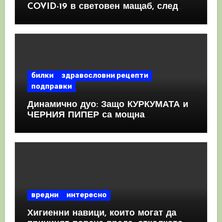
COVID-19 в световен мащаб, след
като призна, че те причиняват
КРЪВНИ съсиреци
билки
здравословни рецепти
подправки
Динамично дуо: Защо КУРКУМАТА и
ЧЕРНИЯ ПИПЕР са мощна
комбинация
вредни
интересно
Хигиенни навици, които могат да