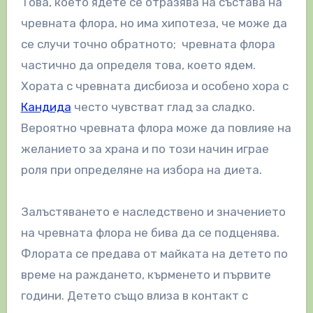
Това, което ядете се отразява на състава на
чревната флора, но има хипотеза, че може да
се случи точно обратното; чревната флора
частично да определя това, което ядем.
Хората с чревната дисбиоза и особено хора с
Кандида
често чувстват глад за сладко.
Вероятно чревната флора може да повлияе на
желанието за храна и по този начин играе
роля при определяне на избора на диета.
Залъстяването е наследствено и значението
на чревната флора не бива да се подценява.
Флората се предава от майката на детето по
време на раждането, кърменето и първите
години. Детето също влиза в контакт с