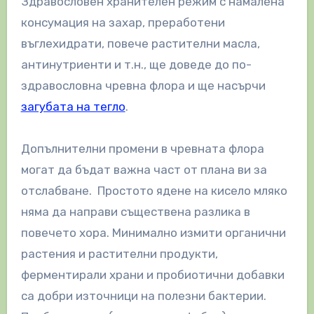
Здравословeн хранителен режим с намалена
консумация на захар, преработени
въглехидрати, повече растителни масла,
антинутриенти и т.н., ще доведе до по-
здравословна чревна флора и ще насърчи
загубата на тегло
.
Допълнителни промени в чревната флора
могат да бъдат важна част от плана ви за
отслабване. Простото ядене на кисело мляко
няма да направи съществена разлика в
повечето хора. Минимално измити органични
растения и растителни продукти,
ферментирали храни и пробиотични добавки
са добри източници на полезни бактерии.