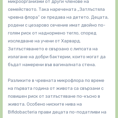
микроорганизми от други членове на
семейството. Така наречената „Затлъстяла
чревна флора“ се предава на детето. Децата,
родени с цезарово сечение имат двойно по-
голям риск от наднормено тегло, според
изследване на учени от Харвард.
Затлъстяването е свързано с липсата на
излагане на добри бактерии, които могат да
бъдат намерени във вагиналната стена.
Разликите в чревната микрофлора по време
на първата година от живота са свързани с
повишен риск от затлъстяване по-късно в
живота. Особено ниските нива на
Bifidobacteria прави децата по-податливи на