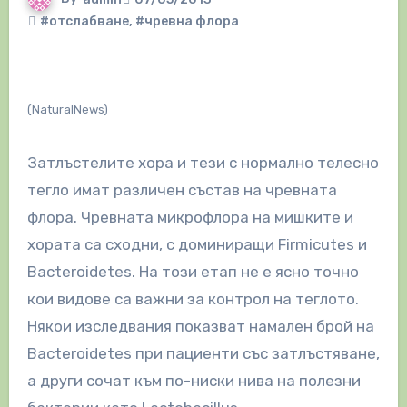
#отслабване
,
#чревна флора
(NaturalNews)
Затлъстелите хора и тези с нормално телесно
тегло имат различен състав на чревната
флора. Чревната микрофлора на мишките и
хората са сходни, с доминиращи Firmicutes и
Bacteroidetes. На този етап не е ясно точно
кои видове са важни за контрол на теглото.
Някои изследвания показват намален брой на
Bacteroidetes при пациенти със затлъстяване,
а други сочат към по-ниски нива на полезни