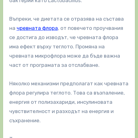
бактерии като Lactobacillus.
Въпреки, че диетата се отразява на състава
на
чревната флора
, от повечето проучвания
се достига до изводът, че чревната флора
има ефект върху теглото. Промяна на
чревната микрофлора може да бъде важна
част от програмата за отслабване.
Няколко механизми предполагат как чревната
флора регулира теглото. Това са възпаление,
енергия от полизахариди, инсулиновата
чувствителност и разходът на енергия и
съхранение.