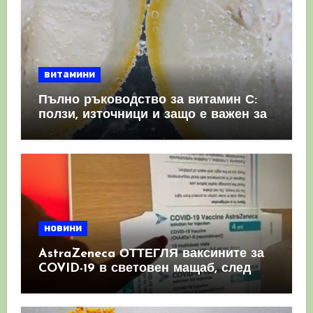
витамини
Пълно ръководство за витамин С:
ползи, източници и защо е важен за
имунната система
новини
AstraZeneca ОТТЕГЛЯ ваксините за
COVID-19 в световен мащаб, след
като призна, че те причиняват
КРЪВНИ съсиреци