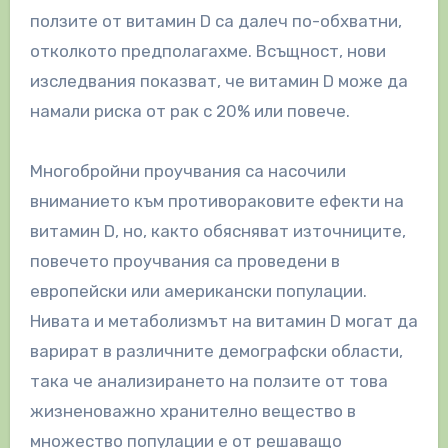
ползите от витамин D са далеч по-обхватни,
отколкото предполагахме. Всъщност, нови
изследвания показват, че витамин D може да
намали риска от рак с 20% или повече.
Многобройни проучвания са насочили
вниманието към противораковите ефекти на
витамин D, но, както обясняват източниците,
повечето проучвания са проведени в
европейски или американски популации.
Нивата и метаболизмът на витамин D могат да
варират в различните демографски области,
така че анализирането на ползите от това
жизненоважно хранително вещество в
множество популации е от решаващо