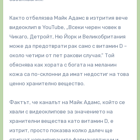
Както отбелязва Майк Адамс в изтрития вече
видеоклип в YouTube, „Всеки черен човек в
Чикаго, Детройт, Ню Йорк и Великобритания
може да предотврати рак само с витамин D –
около четири от пет ракови случая.“ Той
обяснява как хората с богата на меланин
кожа са по-склонни да имат недостиг на това
ценно хранително вещество.
Фактът, че каналът на Майк Адамс, който се
хвали с видеоклипове за значението на
хранителни вещества като витамин D, е
изтрит, просто показва колко далеч ще
стигнат корумпираните фармацевтични и