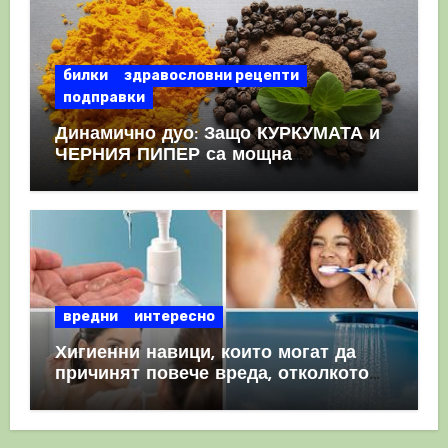
билки
здравословни рецепти
подправки
Динамично дуо: Защо КУРКУМАТА и
ЧЕРНИЯ ПИПЕР са мощна
комбинация
вредни
интересно
Хигиенни навици, които могат да
причинят повече вреда, отколкото
полза