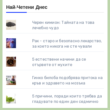
Най-Четени Днес
Черен кимион: Тайната на това
лечебно чудо
Рак - старо и безопасно лекарство,
за което никога не сте чували
5 естествени начини да се
отървете от мухите
Гинко билоба подобрява притока на
кръв и здравето на мозъка
5 причини, поради които трябва да
гладувате по един ден седмично