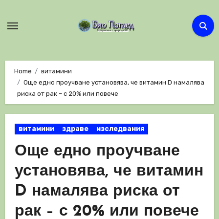
Skip
to
content
Home
витамини
Още едно проучване установява, че витамин D намалява
риска от рак – с 20% или повече
витамини
здраве
изследвания
Още едно проучване
установява, че витамин
D намалява риска от
рак – с 20% или повече