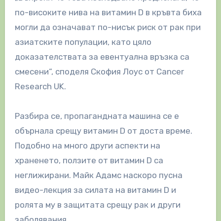
по-високите нива на витамин D в кръвта биха
могли да означават по-нисък риск от рак при
азиатските популации, като цяло
доказателствата за евентуална връзка са
смесени“, споделя Скофия Лоус от Cancer
Research UK.
Разбира се, пропагандната машина се е
обърнала срещу витамин D от доста време.
Подобно на много други аспекти на
храненето, ползите от витамин D са
неглижирани. Майк Адамс наскоро пусна
видео-лекция за силата на витамин D и
ролята му в защитата срещу рак и други
заболявания.