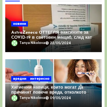
новини
AstraZeneca ОТТЕГЛЯ ваксините за
COVID-19 в световен мащаб, след като
призна, че те причиняват КРЪВНИ
Tanya Nikolova
22/05/2024
съсиреци
вредни
интересно
Хигиенни навици, които могат да
причинят повече вреда, отколкото
полза
Tanya Nikolova
09/05/2024