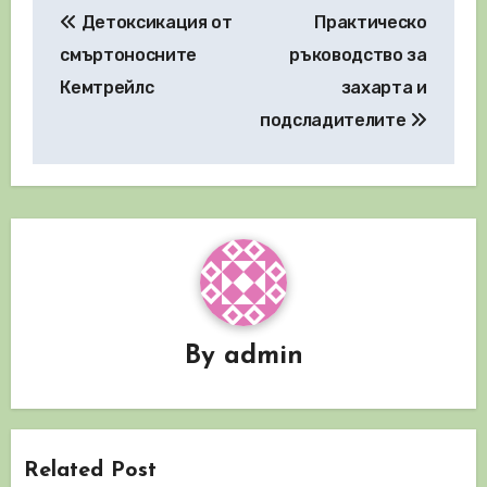
Детоксикация от
Практическо
смъртоносните
ръководство за
Кемтрейлс
захарта и
подсладителите
By
admin
Related Post