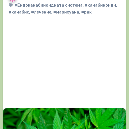
#Ендоканабиноидната система
,
#канабиноиди
,
#канабис
,
#лечение
,
#марихуана
,
#рак