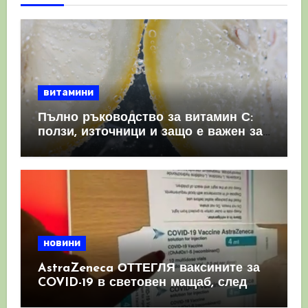
витамини
Пълно ръководство за витамин С:
ползи, източници и защо е важен за
имунната система
новини
AstraZeneca ОТТЕГЛЯ ваксините за
COVID-19 в световен мащаб, след
като призна, че те причиняват