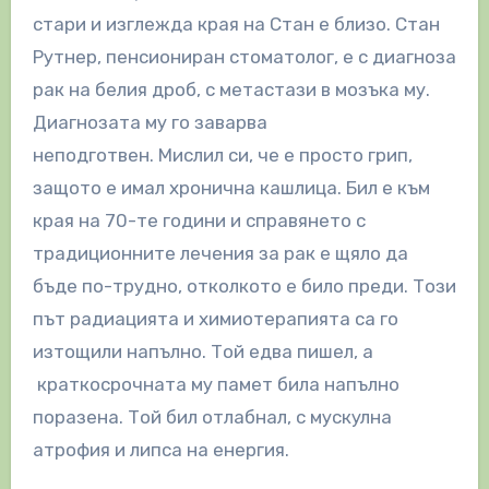
стари и изглежда края на Стан е близо. Стан
Рутнер, пенсиониран стоматолог, е с диагноза
рак на белия дроб, с метастази в мозъка му.
Диагнозата му го заварва
неподготвен. Мислил си, че е просто грип,
защото е имал хронична кашлица. Бил е към
края на 70-те години и справянето с
традиционните лечения за рак е щяло да
бъде по-трудно, отколкото е било преди. Този
път радиацията и химиотерапията са го
изтощили напълно. Той едва пишел, а
краткосрочната му памет била напълно
поразена. Той бил отлабнал, с мускулна
атрофия и липса на енергия.