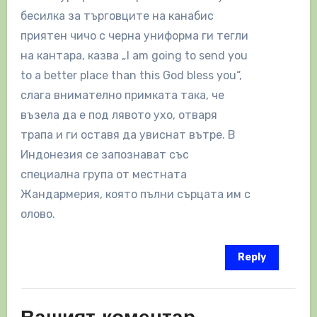
бесилка за търговците на канабис
приятен чичо с черна униформа ги тегли
на кантара, казва „I am going to send you
to a better place than this God bless you“,
слага внимателно примката така, че
възела да е под лявото ухо, отваря
трапа и ги оставя да увиснат вътре. В
Индонезия се запознават със
специална група от местната
Жандармерия, която пълни сърцата им с
олово.
Reply