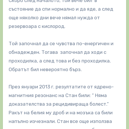
Скоро след началото, той вече бил в
състояние да спи нормално и да яде, а след
още няколко дни вече нямал нужда от
резервоара с кислород.
Той започнал да се чувства по-енергичен и
обнадежден. Тогава започнал да ходи с
проходилка, а след това и без проходилка.
Обратът бил невероятно бърз.
През януари 2013 г. резултатите от ядрено-
магнитния резонанс на Стан били: “ Няма
доказателства за рецидивираща болест.“
Ракът на белия му дроб и на мозъка са били
напълно изчезнали. Стан все още използва