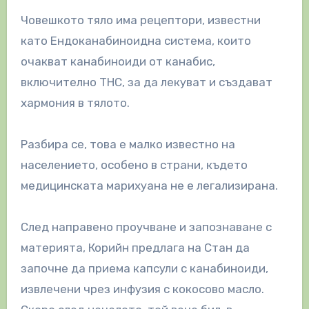
Човешкото тяло има рецептори, известни
като Ендоканабиноидна система, които
очакват канабиноиди от канабис,
включително THC, за да лекуват и създават
хармония в тялото.
Разбира се, това е малко известно на
населението, особено в страни, където
медицинската марихуана не е легализирана.
След направено проучване и запознаване с
материята, Корийн предлага на Стан да
започне да приема капсули с канабиноиди,
извлечени чрез инфузия с кокосово масло.