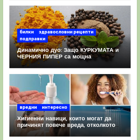
КРЪВНИ съсиреци
билки
здравословни рецепти
подправки
Динамично дуо: Защо КУРКУМАТА и
ЧЕРНИЯ ПИПЕР са мощна
комбинация
вредни
интересно
Хигиенни навици, които могат да
причинят повече вреда, отколкото
полза