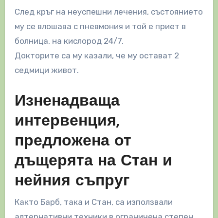
След кръг на неуспешни лечения, състоянието
му се влошава с пневмония и той е приет в
болница, на кислород 24/7.
Докторите са му казали, че му остават 2
седмици живот.
Изненадваща
интервенция,
предложена от
дъщерята на Стан и
нейния съпруг
Както Барб, така и Стан, са използвали
алтернативни техники в ограничена степен