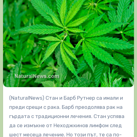
(NaturalNews) Стан и Барб Рутнер са имали и
преди срещи с рака. Барб преодолява рак на
гърдата с традиционни лечения. Стан успява
да се измъкне от Неходжкинов лимфом след
шест месеца лечение. Но този път, те са по-