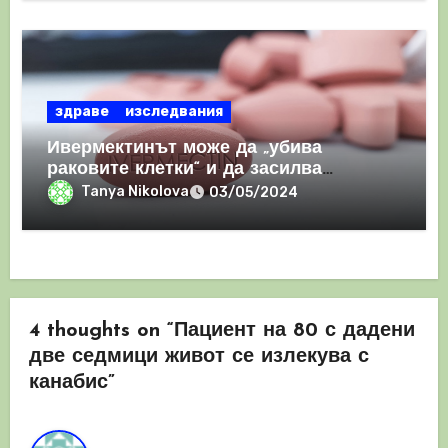
здраве
изследвания
Ивермектинът може да „убива
раковите клетки“ и да засилва
имунния отговор
Tanya Nikolova
03/05/2024
4 thoughts on “Пациент на 80 с дадени
две седмици живот се излекува с
канабис”