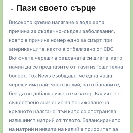
Пази своето сърце
Високото кръвно налягане е водещата
причина за сърдечно-съдови заболявания,
което е причина номер едно за смърт при
американците, както е отбелязано от CDC.
Включете череши в редовната си диета, като
начин да се предпазите от тази изтощителна
болест. Fox News съобщава, че една чаша
череши има най-много калий, като бананите,
без да се добавя нишесте и захар. Калият е от
съществено значение за понижаване на
кръвното налягане, тъй като се отстранява
излишният натрий от тялото. Балансирането
на натрий и нивата на калий е приоритет за