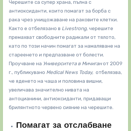
Черешите са супер храна, пълна с
антиоксиданти, които помагат за борба с
рака чрез унищожаване на раковите клетки.
Както е отбелязано в
Livestrong
, черешите
премахват свободните радикали от тялото,
като по този начин помагат за намаляване на
стареенето и предпазване от болести.
Проучване на
Университета в Мичиган
от 2009
г., публикувано
Medical News Today,
отбелязва,
че яденето на чаша и половина вишни,
увеличава значително нивата на
антоцианини, антиоксиданти, придаващи
брилянтното червено сияние на черешите.
Помагат за отслабване