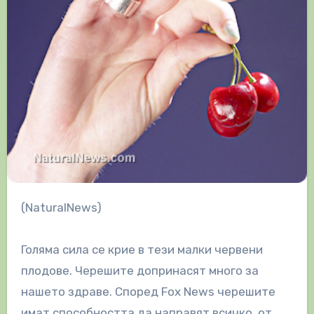
(NaturalNews)
Голяма сила се крие в тези малки червени
плодове. Черешите допринасят много за
нашето здраве. Според Fox News черешите
имат способността да направят всичко, от