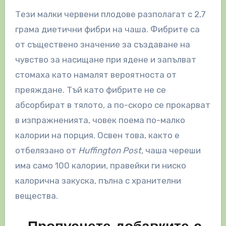
Тези малки червени плодове разполагат с 2,7
грама диетични фибри на чаша. Фибрите са
от съществено значение за създаване на
чувство за насищане при ядене и запълват
стомаха като намалят вероятноста от
преяждане. Тъй като фибрите не се
абсорбират в тялото, а по-скоро се прокарват
в изпражненията, човек поема по-малко
калории на порция. Освен това, както е
отбелязано от
Huffington Post,
чаша череши
има само 100 калории, правейки ги ниско
калорична закуска, пълна с хранителни
вещества.