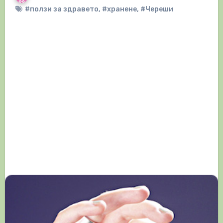
#ползи за здравето
,
#хранене
,
#Череши