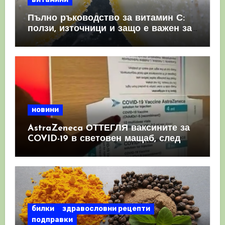
Пълно ръководство за витамин С:
ползи, източници и защо е важен за
имунната система
новини
AstraZeneca ОТТЕГЛЯ ваксините за
COVID-19 в световен мащаб, след
като призна, че те причиняват
КРЪВНИ съсиреци
билки
здравословни рецепти
подправки