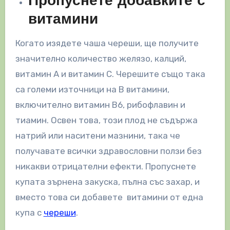
Пропуснете добавките с
витамини
Когато изядете чаша череши, ще получите
значително количество желязо, калций,
витамин А и витамин С. Черешите също така
са големи източници на B витамини,
включително витамин В6, рибофлавин и
тиамин. Освен това, този плод не съдържа
натрий или наситени мазнини, така че
получавате всички здравословни ползи без
никакви отрицателни ефекти. Пропуснете
купата зърнена закуска, пълна със захар, и
вместо това си добавете витамини от една
купа с
череши
.