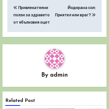
Навигация
Привлекателни
Йодирана сол:
ползи за здравето
Приятел или враг?
от ябълковия оцет
By
admin
Related Post