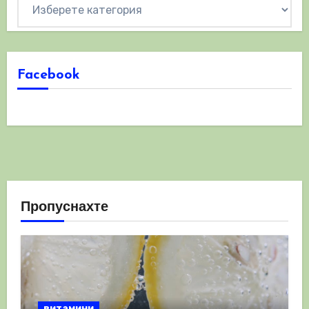
Категории
Facebook
Пропуснахте
витамини