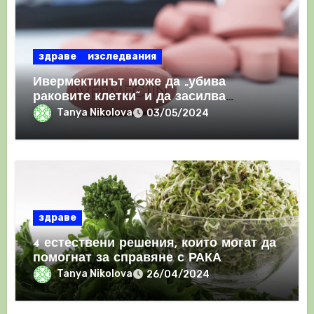
здраве
изследвания
Ивермектинът може да „убива
раковите клетки“ и да засилва
имунния отговор
Tanya Nikolova
03/05/2024
здраве
4 естествени решения, които могат да
помогнат за справяне с РАКА
Tanya Nikolova
26/04/2024