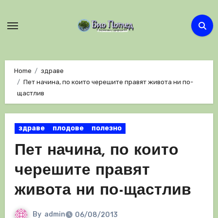
Skip
to
content
Home
здраве
Пет начина, по които черешите правят живота ни по-
щастлив
здраве
плодове
полезно
Пет начина, по които
черешите правят
живота ни по-щастлив
By
admin
06/08/2013