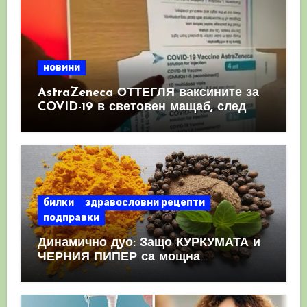
новини
AstraZeneca ОТТЕГЛЯ ваксините за
COVID-19 в световен мащаб, след
като призна, че те причиняват
КРЪВНИ съсиреци
билки
здравословни рецепти
подправки
Динамично дуо: Защо КУРКУМАТА и
ЧЕРНИЯ ПИПЕР са мощна
комбинация