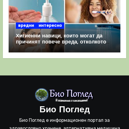
вредни
интересно
Хигиенни навици, които могат да
причинят повече вреда, отколкото
полза
Био Поглед
Био Поглед е информационен портал за
здравословно хранене, алтернативна медицина