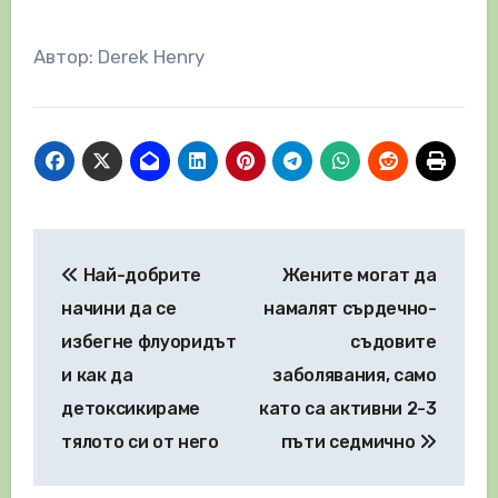
Автор: Derek Henry
Навигация
Най-добрите
Жените могат да
начини да се
намалят сърдечно-
избегне флуоридът
съдовите
и как да
заболявания, само
детоксикираме
като са активни 2-3
тялото си от него
пъти седмично