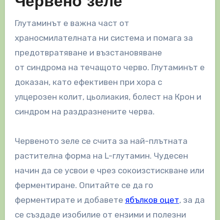
Червено зеле
Глутаминът е важна част от
храносмилателната ни система и помага за
предотвратяване и възстановяване
от синдрома на течащото черво. Глутаминът е
доказан, като ефективен при хора с
улцерозен колит, цьолиакия, болест на Крон и
синдром на раздразнените черва.
Червеното зеле се счита за най-плътната
растителна форма на L-глутамин. Чудесен
начин да се усвои е чрез сокоизстискване или
ферментиране. Опитайте се да го
ферментирате и добавете
ябълков оцет
, за да
се създаде изобилие от ензими и полезни