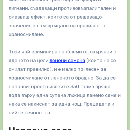
лигнани, създаващи противовъзпалителен и
смазващ ефект, които са от решаващо
значение за възвръщане на правилното
храносмилане.
Този чай елиминира проблемите, свързани с
яденето на цели
ленени семена
(които не се
смилат правилно), и е малко по-лесен за
храносмилане от лененото брашно. За да се
направи, просто излейте 350 грама вряща
вода върху една супена лъжица ленено семе и
нека се накиснат за една нощ. Прецедете и
пийте течността.