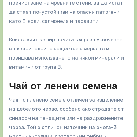
пречистване на чревните стени, за да могат
да стаат по-устойчиви на опасни патогени
като Е. коли, салмонела и паразити.
Кокосовият кефир помага също за усвояване
на хранителните вещества в червата и
повишава използването на някои минерали и
витамини от група В.
Чай от ленени семена
Чаят от ленено семе е отличен за изцеление
на дебелото черво, особено ако страдате от
синдром на течащите или на раздразнените
черва. Той е отличен източник на омега-3
мастни киселини, разтворими фибри и