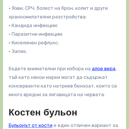
• Язви, СРЧ, болест на Крон, колит и други
храносмилателни разстройства;
• Кандида инфекции;
• Паразитни инфекции;
• Киселинен рефлукс;
• Запек.
Бъдете внимателни при избора на
алое вера
,
тъй като някои марки могат да съдържат
консерванти като натриев бензоат, които са
много вредни за лигавицата на червата.
Костен бульон
Бульонът от кости
е един отличен вариант за