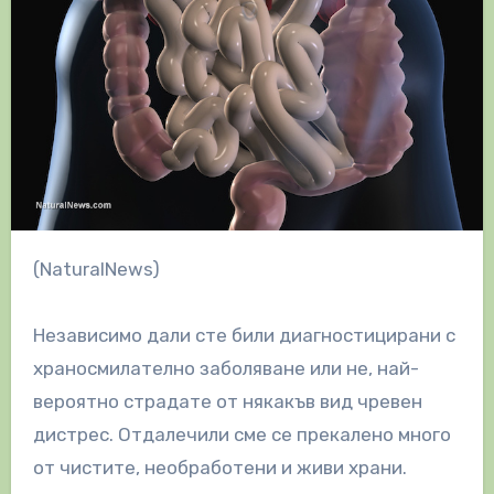
(NaturalNews)
Независимо дали сте били диагностицирани с
храносмилателно заболяване или не, най-
вероятно страдате от някакъв вид чревен
дистрес. Отдалечили сме се прекалено много
от чистите, необработени и живи храни.