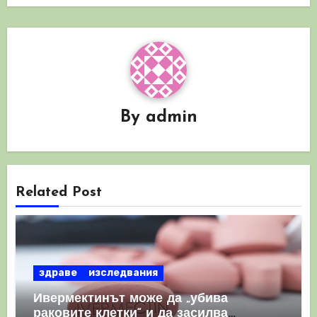
By
admin
Related Post
здраве
изследвания
Ивермектинът може да „убива
раковите клетки“ и да засилва