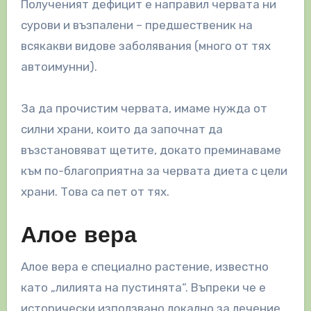
Полученият дефицит е направил червата ни
сурови и възпалени – предшественик на
всякакви видове заболявания (много от тях
автоимунни).
За да прочистим червата, имаме нужда от
силни храни, които да започнат да
възстановяват щетите, докато преминаваме
към по-благоприятна за червата диета с цели
храни. Това са пет от тях.
Алое вера
Алое вера е специално растение, известно
като „лилията на пустинята“. Въпреки че е
исторически използвано локално за лечение