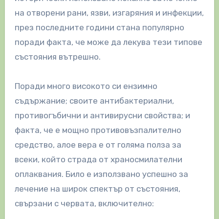
на отворени рани, язви, изгаряния и инфекции,
през последните години стана популярно
поради факта, че може да лекува тези типове
състояния вътрешно.
Поради много високото си ензимно
съдържание; своите антибактериални,
противогъбични и антивирусни свойства; и
факта, че е мощно противовъзпалително
средство, алое вера е от голяма полза за
всеки, който страда от храносмилателни
оплаквания. Било е използвано успешно за
лечение на широк спектър от състояния,
свързани с червата, включително: