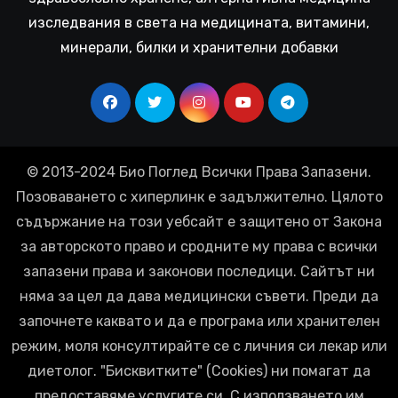
изследвания в света на медицината, витамини,
минерали, билки и хранителни добавки
© 2013-2024 Био Поглед Всички Права Запазени.
Позоваването с хиперлинк е задължително. Цялото
съдържание на този уебсайт е защитено от Закона
за авторското право и сродните му права с всички
запазени права и законови последици. Сайтът ни
няма за цел да дава медицински съвети. Преди да
започнете каквато и да е програма или хранителен
режим, моля консултирайте се с личния си лекар или
диетолог. "Бисквитките" (Cookies) ни помагат да
предоставяме услугите си. С използването им