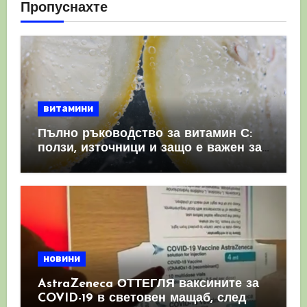
Пропуснахте
витамини
Пълно ръководство за витамин С:
ползи, източници и защо е важен за
имунната система
новини
AstraZeneca ОТТЕГЛЯ ваксините за
COVID-19 в световен мащаб, след