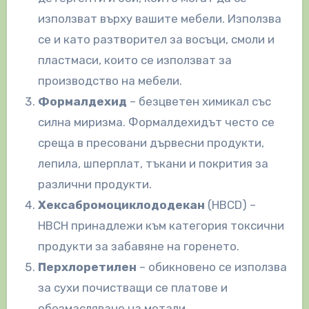
използват върху вашите мебели. Използва
се и като разтворител за восъци, смоли и
пластмаси, които се използват за
производство на мебели.
Формалдехид
– безцветен химикал със
силна миризма. Формалдехидът често се
среща в пресовани дървесни продукти,
лепила, шперплат, тъкани и покрития за
различни продукти.
Хексабромоциклододекан
(HBCD) –
HBCH принадлежи към категория токсични
продукти за забавяне на горенето.
Перхлоретилен
– обикновено се използва
за сухи почистващи се платове и
обезмасляване на метали.