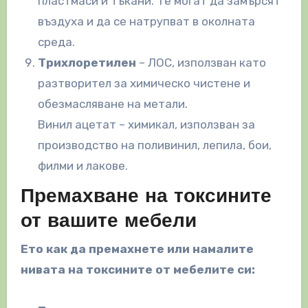
пластмаси и тъкани. Те могат да замърсят
въздуха и да се натрупват в околната
среда.
Трихлоретилен
– ЛОС, използван като
разтворител за химическо чистене и
обезмасляване на метали.
Винил ацетат – химикал, използван за
производство на поливинил, лепила, бои,
филми и лакове.
Премахване на токсините
от вашите мебели
Ето как да премахнете или намалите
нивата на токсините от мебелите си: