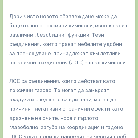
Дори чисто новото обзавеждане може да
бъде пълно с токсични химикали, използвани в
различни „безобидни“ функции. Тези
съединения, които правят мебелите удобни
за пренощуване, принадлежат към летливи
органични съединения (ЛОС) – клас химикали.
ЛОС са съединения, които действат като
токсични газове. Те могат да замърсят
въздуха и след като са вдишани, могат да
причинят негативни странични ефекти като
дразнене на очите, носа и гърлото,
главоболие, загуба на координация и гадене.
„ЛОС могат дори да навредят на черния дроб,