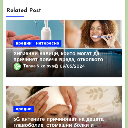
Related Post
вредни
интересно
Хигиенни навици, които могат да
причинят повече вреда, отколкото
полза
Tanya Nikolova
09/05/2024
вредни
5G антените причиняват на децата
главоболие, стомашни болки и