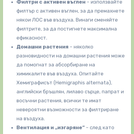
Филтри с активен въглен
– използвайте
филтър с активен въглен, за да премахнете
някои ЛОС във въздуха. Винаги сменяйте
филтрите, за да постигнете максимална
ефикасност.
Домашни растения
– няколко
разновидности на домашни растения може
да помогнат за абсорбиране на
химикалите във въздуха. Опитайте
Хемиграфисът (Hemigraphis alternata),
английски бръшлян, лилаво сърце, папрат и
восъчни растения, всички те имат
невероятни възможности за филтриране
на въздуха.
Вентилация и „изгаряне“
– след като