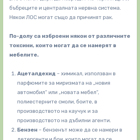
бъбреците и централната нервна система.
Някои ЛОС могат също да причинят рак.
По-долу са изброени някои от различните
токсини, които могат да се намерят в
мебелите.
Ацеталдехид
– химикал, използван в
парфюмите за миризмата на „новия
автомобил“ или „новата мебел“,
полиестерните смоли, боите, в
производството на каучук и за
производството на дъбилни агенти.
Бензен
– бензенът може да се намери в
детергенти и бои, които могат да се