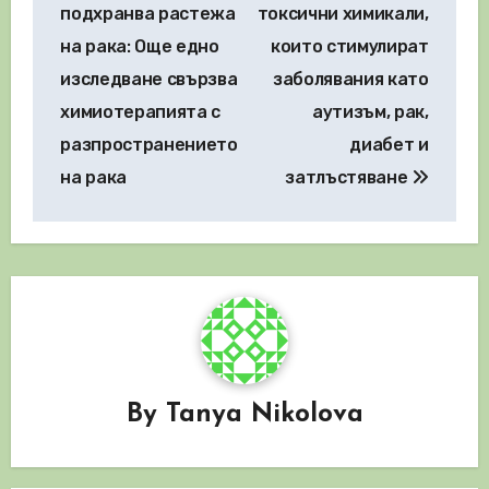
подхранва растежа
токсични химикали,
на рака: Още едно
които стимулират
изследване свързва
заболявания като
химиотерапията с
аутизъм, рак,
разпространението
диабет и
на рака
затлъстяване
By
Tanya Nikolova