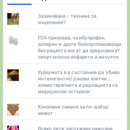
Заземяване - техника за
изцеление?
FDA признава, че ибупрофен,
аспирин и други болкоуспокояващи
без рецепта могат да предизвикат
смъртоносни инфаркти и инсулти
Куркумата е в състояние да 'убива
интелигентно' ракови клетки ...
химиотерапията и радиацията са
медицински остарели
Конопени семена за по-добър
живот
Всяко дете заслужава раждане