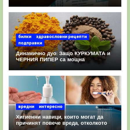
като призна, че те причиняват
КРЪВНИ съсиреци
билки
здравословни рецепти
подправки
Динамично дуо: Защо КУРКУМАТА и
ЧЕРНИЯ ПИПЕР са мощна
комбинация
вредни
интересно
Хигиенни навици, които могат да
причинят повече вреда, отколкото
полза