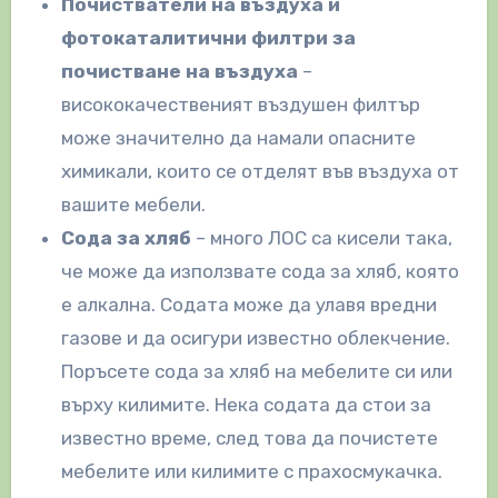
Почистватели на въздуха и
фотокаталитични филтри за
почистване на въздуха
–
висококачественият въздушен филтър
може значително да намали опасните
химикали, които се отделят във въздуха от
вашите мебели.
Сода за хляб
– много ЛОС са кисели така,
че може да използвате сода за хляб, която
е алкална. Содата може да улавя вредни
газове и да осигури известно облекчение.
Поръсете сода за хляб на мебелите си или
върху килимите. Нека содата да стои за
известно време, след това да почистете
мебелите или килимите с прахосмукачка.