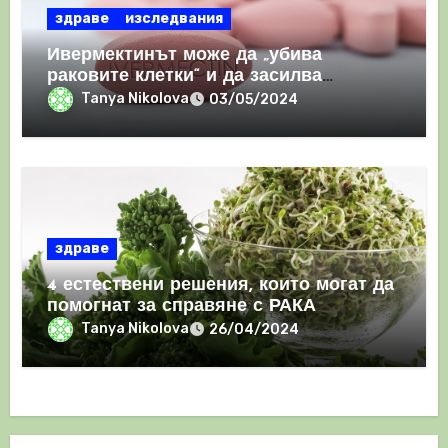
здраве
изследвания
Ивермектинът може да „убива
раковите клетки“ и да засилва
имунния отговор
Tanya Nikolova
03/05/2024
здраве
4 естествени решения, които могат да
помогнат за справяне с РАКА
Tanya Nikolova
26/04/2024