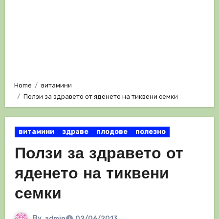
Home
витамини
Ползи за здравето от яденето на тиквени семки
витамини
здраве
плодове
полезно
Ползи за здравето от
яденето на тиквени
семки
By
admin
02/06/2013