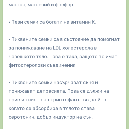
манган, магнезий и фосфор.
• Тези семки са богати на витамин К.
• Тиквените семки са в състояние да помогнат
за понижаване на LDL холестерола в
човешкото тяло. Това е така, защото те имат
фитостеролови съединения.
• Тиквените семки насърчават съня и
понижават депресията. Това се дължи на
присъствието на триптофан в тях, който
когато се абсорбира в тялото става
серотонин, добър индуктор на сън.