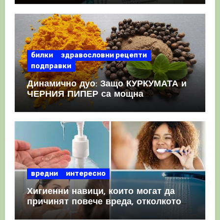
КРЪВНИ съсиреци
билки
здравословни рецепти
подправки
Динамично дуо: Защо КУРКУМАТА и
ЧЕРНИЯ ПИПЕР са мощна
комбинация
вредни
интересно
Хигиенни навици, които могат да
причинят повече вреда, отколкото
полза