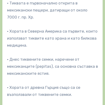
• Тиквата е първоначално открита в
мексикански пещери, датиращи от около
7000 г. пр. Хр.
• Хората в Северна Америка са първите, които
използват тиквите като храна и като билкова
медицина.
• Днес тиквените семки, наречени от
мексиканците (pepitas), са основна съставка в
мексиканските ястия.
• Хората от древна Гърция също са се
възползвали от тиквените семки.