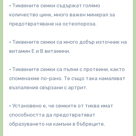
• Тиквените семки съдържат голямо
количество цинк, много важен минерал за
предотвратяване на остеопороза.
• Тиквените семки са много добър източник на
витамин Е и В витамини.
• Тиквените семки са пълни с протеини, както
споменахме по-рано. Те също така намаляват
възпаления свързани с артрит.
• Установено е, че семките от тиква имат
способността да предотвратяват
образуването на камъни в бъбреците.