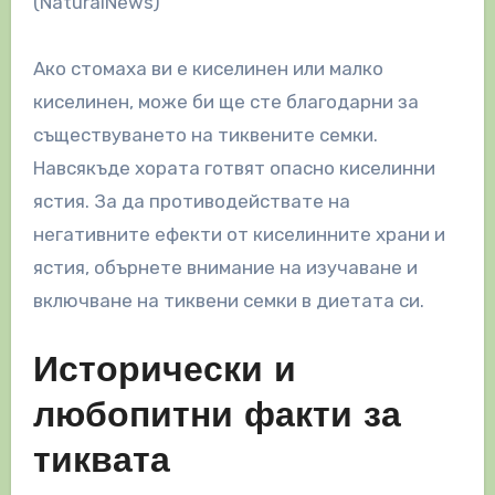
(NaturalNews)
Ако стомаха ви е киселинен или малко
киселинен, може би ще сте благодарни за
съществуването на тиквените семки.
Навсякъде хората готвят опасно киселинни
ястия. За да противодействате на
негативните ефекти от киселинните храни и
ястия, обърнете внимание на изучаване и
включване на тиквени семки в диетата си.
Исторически и
любопитни факти за
тиквата