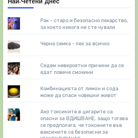
Най-Четени Днес
Рак - старо и безопасно лекарство,
за което никога не сте чували
Черна семка - лек за всичко
Седем невероятни причини да се
ядат повече смокини
Комбинацията от лимон и сода
може да спаси човешки живот
Ако токсините в цигарите са
опасни за ВДИШВАНЕ, защо тогава
се предполага, че токсините във
ваксините са безопасни за