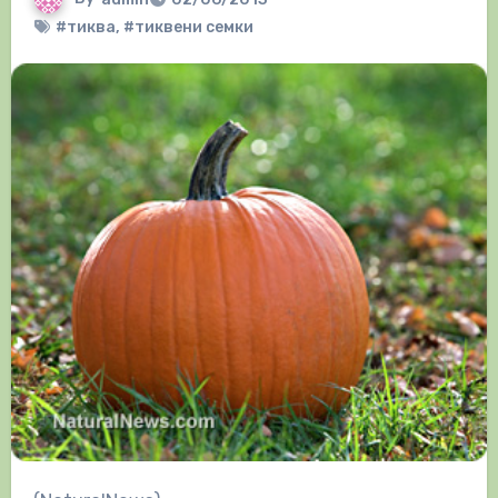
#тиква
,
#тиквени семки