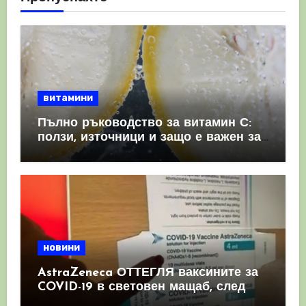
витамини
Пълно ръководство за витамин С:
ползи, източници и защо е важен за
имунната система
новини
AstraZeneca ОТТЕГЛЯ ваксините за
COVID-19 в световен мащаб, след
като призна, че те причиняват