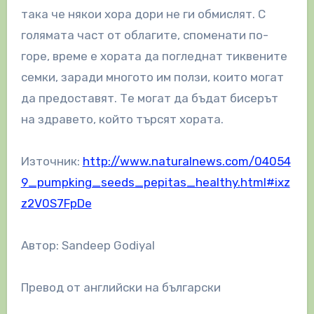
така че някои хора дори не ги обмислят. С
голямата част от облагите, споменати по-
горе, време е хората да погледнат тиквените
семки, заради многото им ползи, които могат
да предоставят. Те могат да бъдат бисерът
на здравето, който търсят хората.
Източник:
http://www.naturalnews.com/04054
9_pumpking_seeds_pepitas_healthy.html#ixz
z2V0S7FpDe
Автор: Sandeep Godiyal
Превод от английски на български