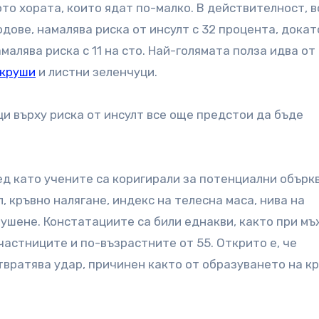
то хората, които ядат по-малко. В действителност, в
дове, намалява риска от инсулт с 32 процента, докат
алява риска с 11 на сто. Най-голямата полза идва от
круши
и листни зеленчуци.
ци върху риска от инсулт все още предстои да бъде
ед като учените са коригирали за потенциални обър
 кръвно налягане, индекс на телесна маса, нива на
ушене. Констатациите са били еднакви, както при м
частниците и по-възрастните от 55. Открито е, че
вратява удар, причинен както от образуването на к