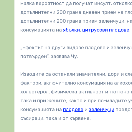
малка вероятност да получат инсулт, отколко
допълнителни 200 грама дневен прием на пло
допълнителни 200 грама прием зеленчуци, нам
консумацията на
ябълки
,
цитрусови плодове
,
„Ефектът на други видове плодове и зеленчу
потвърден“, заявява Чу.
Изводите са останали значителни, дори и сл
фактори, включително консумация на алкохол,
холестерол, физическа активност и тютюноп
така и при жените, както и при по-младите у
консумацията на
плодове
и
зеленчуци
предот
съсиреци, така и от кървене.