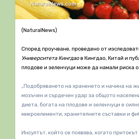
(NaturalNews)
Според проучване, проведено от изследоват
Университета Кингдао
в Кингдао, Китай и пу
плодове и зеленчуци може да намали риска от
„Подобряването на храненето и начина на ж
мозъчен и сърдечен удар за общото населени
диета, богата на плодове и зеленчуци е силн
микроелементи, хранителните съставки и фиб
Инсултът, който се появява, когато притокът