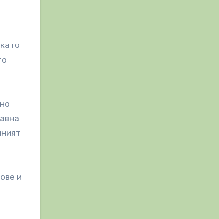
 като
то
лно
равна
лният
ове и