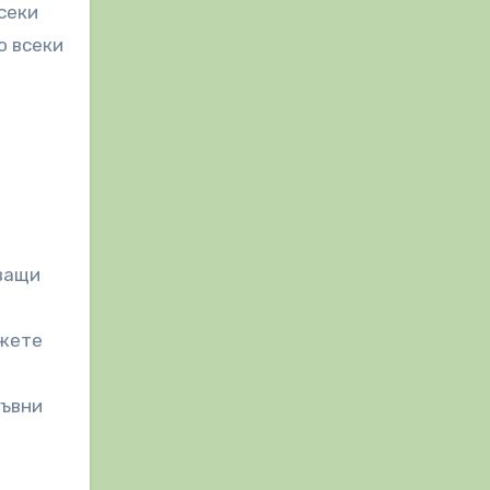
секи
о всеки
кващи
ъжете
ръвни