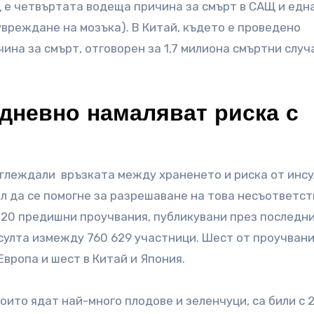
 е четвъртата водеща причина за смърт в САЩ и едн
вреждане на мозъка). В Китай, където е проведено
ина за смърт, отговорен за 1,7 милиона смъртни случ
 дневно намаляват риска с
зглеждали връзката между храненето и риска от инсу
ел да се помогне за разрешаване на това несъответст
 20 предишни проучвания, публикувани през последни
нсулта измежду 760 629 участници. Шест от проучвани
вропа и шест в Китай и Япония.
оито ядат най-много плодове и зеленчуци, са били с 