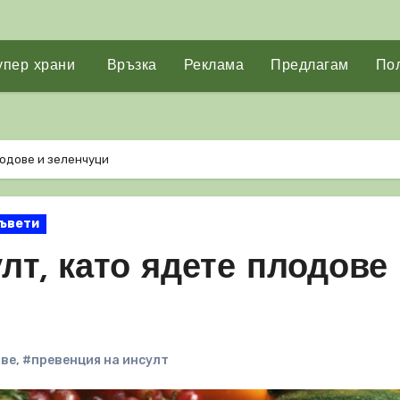
упер храни
Връзка
Реклама
Предлагам
Пол
лодове и зеленчуци
ъвети
лт, като ядете плодове
ве
,
#превенция на инсулт