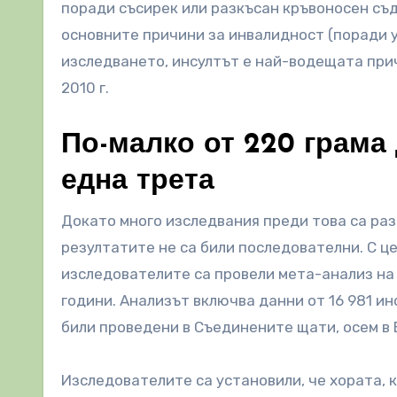
поради съсирек или разкъсан кръвоносен съд
основните причини за инвалидност (поради у
изследването, инсултът е най-водещата прич
2010 г.
По-малко от 220 грама
една трета
Докато много изследвания преди това са ра
резултатите не са били последователни. С ц
изследователите са провели мета-анализ на
години. Анализът включва данни от 16 981 и
били проведени в Съединените щати, осем в Е
Изследователите са установили, че хората, к