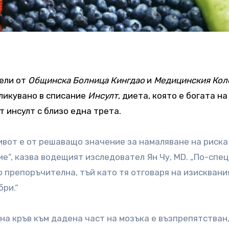
ели от
Общинска Болница Кингдао
и
Медицинския Кол
бликувано в списание
Инсулт
, диета, която е богата на
 инсулт с близо една трета.
ивот е от решаващо значение за намаляване на риска
е“, казва водещият изследовател Ян Чу, MD. „По-спец
о препоръчителна, тъй като тя отговаря на изисквани
ри.“
 на кръв към дадена част на мозъка е възпрепятстван