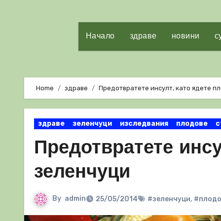
Начало
здраве
новини
с
Home
здраве
Предотвратете инсулт, като ядете п
здраве
зеленчуци
изследвания
плодове
с
Предотвратете инсу
зеленчуци
By
admin
25/05/2014
#зеленчуци
,
#плодо