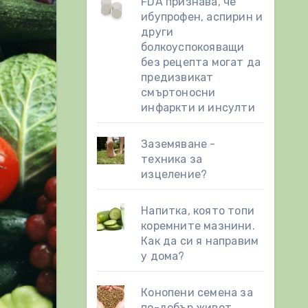
FDA признава, че
ибупрофен, аспирин и
други
болкоуспокояващи
без рецепта могат да
предизвикат
смъртоносни
инфаркти и инсулти
Заземяване -
техника за
изцеление?
Напитка, която топи
коремните мазнини.
Как да си я направим
у дома?
Конопени семена за
по-добър живот