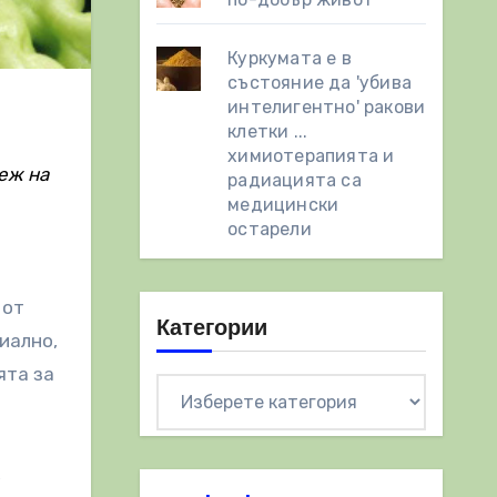
Куркумата е в
състояние да 'убива
интелигентно' ракови
клетки ...
химиотерапията и
еж на
радиацията са
медицински
остарели
 от
Категории
иално,
ята за
Категории
,