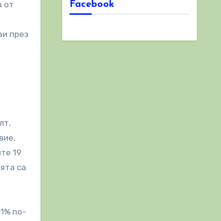
Facebook
а от
аи през
лт,
вие,
те 19
ята са
21% по-