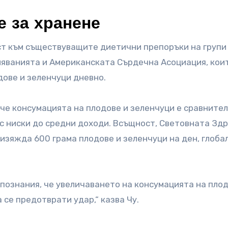
 за хранене
т към съществуващите диетични препоръки на групи
ляванията и Американската Сърдечна Асоциация, кои
дове и зеленчуци дневно.
че консумацията на плодове и зеленчуци е сравните
 с ниски до средни доходи. Всъщност, Световната Зд
 изяжда 600 грама плодове и зеленчуци на ден, глоба
познания, че увеличаването на консумацията на плод
 се предотврати удар,“ казва Чу.