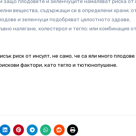
ни защо плодовете и зеленчуците намаляват риска от 
елни вещества, съдържащи се в определени храни; о
лодове и зеленчуци подобряват цялостното здраве,
ъвно налягане, холестерол и тегло; или комбинация о
сък риск от инсулт, не само, че са яли много плодове
 рискови фактори, като тегло и тютюнопушене.