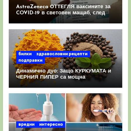
AstraZeneca ОТТЕГЛЯ ваксините за
COVID-19 в световен мащаб, след
като призна, че те причиняват
КРЪВНИ съсиреци
билки
здравословни рецепти
подправки
Динамично дуо: Защо КУРКУМАТА и
ЧЕРНИЯ ПИПЕР са мощна
комбинация
вредни
интересно