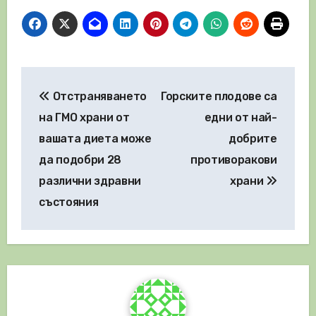
Навигация
Отстраняването
Горските плодове са
на ГМО храни от
едни от най-
вашата диета може
добрите
да подобри 28
противоракови
различни здравни
храни
състояния