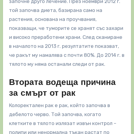
започне друго лечение. През ноември 2012 г.
той започва диета, базирана само на
растения, основана на проучвания,
показващи, че туморите се хранят със захари
и високо преработени храни. След сканиране
в началото на 2013 г. резултатите показват,
че ракът му намалява с почти 80%. До 2014 г. в
тялото му няма останали следи от рак.
Втората водеща причина
за смърт от рак
Колоректален рак е рак, който започва в
дебелото черво. Той започва, когато
клетките в тялото излязат извън контрол –
полипи или ненормална тъкан растат по