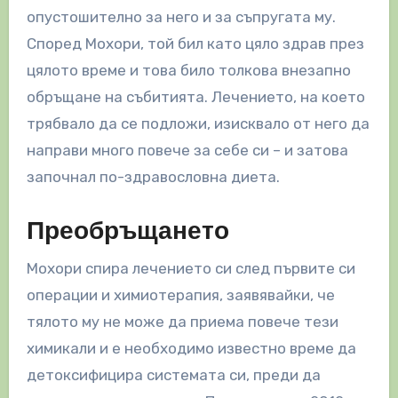
опустошително за него и за съпругата му.
Според Мохори, той бил като цяло здрав през
цялото време и това било толкова внезапно
обръщане на събитията. Лечението, на което
трябвало да се подложи, изисквало от него да
направи много повече за себе си – и затова
започнал по-здравословна диета.
Преобръщането
Мохори спира лечението си след първите си
операции и химиотерапия, заявявайки, че
тялото му не може да приема повече тези
химикали и е необходимо известно време да
детоксифицира системата си, преди да