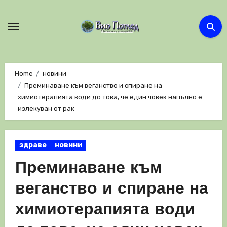
Skip
to
content
Home
новини
Преминаване към веганство и спиране на
химиотерапията води до това, че един човек напълно е
излекуван от рак
здраве
новини
Преминаване към
веганство и спиране на
химиотерапията води