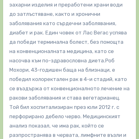
захарни изделия и преработени храни води
до затлъстяване, както и хронични
заболявания като сърдечни заболявания,
диабет и рак. Един човек от Лас Вегас успява
да победи терминална болест, без помощта
на конвенционалната медицина, като се
насочва към по-здравословна диета.
Роб
Мохори, 43-годишен баща на близнаци, е
победил колоректален рак в 4-и стадий, като
се въздържа от конвенционалното лечение на
ракови заболявания и става вегетарианец.
Той бил хоспитализиран през юли 2012 г. с
перфорирано дебело черво. Медицинският
анализ показал, че има рак, който се
разпространява в червата, лимфните възли и