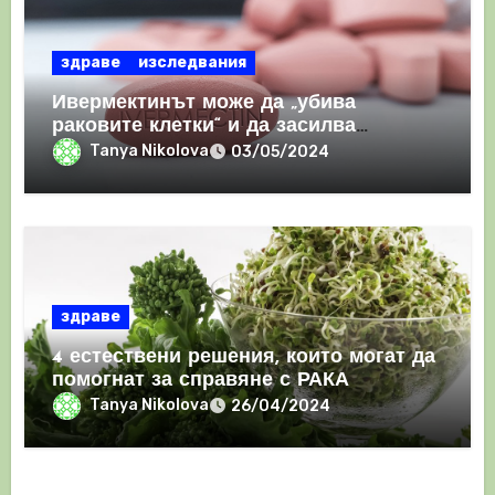
здраве
изследвания
Ивермектинът може да „убива
раковите клетки“ и да засилва
имунния отговор
Tanya Nikolova
03/05/2024
здраве
4 естествени решения, които могат да
помогнат за справяне с РАКА
Tanya Nikolova
26/04/2024