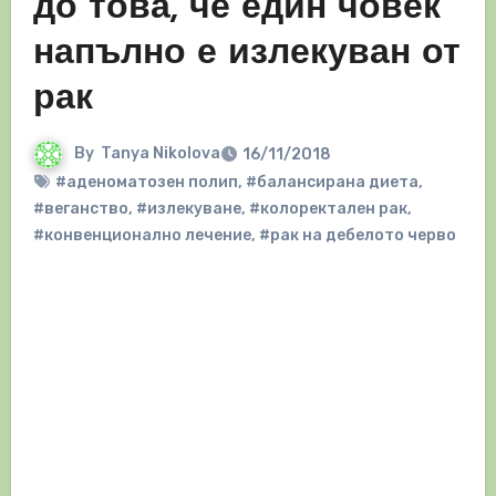
до това, че един човек
напълно е излекуван от
рак
By
Tanya Nikolova
16/11/2018
#аденоматозен полип
,
#балансирана диета
,
#веганство
,
#излекуване
,
#колоректален рак
,
#конвенционално лечение
,
#рак на дебелото черво