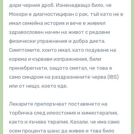
дори черния дроб. Изненадващо било, че
Мохори е диагностициран с рак, тъй като не е
имал семейна история и вече е живеел
здравословен начин на живот с редовни
физически упражнения и добра диета.
Симптомите, които имал, като подуване на
корема и кървави изпражнения, били
пренебрегнати, защото смятал, че това е
само синдром на раздразнените черва (IBS)
или от нещо, което яде.
Лекарите препоръчват поставянето на
торбичка след илеостомия и химиотерапия,
както и лъчева терапия. Казали, че има само
осем процента шанс да живее и това било