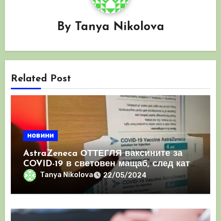
By
Tanya Nikolova
Related Post
новини
AstraZeneca ОТТЕГЛЯ ваксините за
COVID-19 в световен мащаб, след като
призна, че те причиняват КРЪВНИ
Tanya Nikolova
22/05/2024
съсиреци