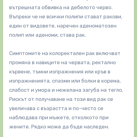
вътрешната обвивка на дебелото черво.
Въпреки че не всички полипи стават ракови,
един от видовете, наречен аденоматозен
полип или аденоми, става рак.
Симптомите на колоректален рак включват
промяна в навиците на червата, ректално
кървене, тъмни изпражнения или кръв в
изпражненията, спазми или болки в корема,
слабост и умора и нежелана загуба на тегло.
Рискът от получаване на този вид рак се
увеличава с възрастта и по-често се
наблюдава при мъжете, отколкото при
жените. Рядко може да бъде наследен.