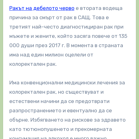
Ракът на дебелото черво
е втората водеща
причина за смърт от рак в САЩ. Това е
третият най-често диагностициран рак при
мъжете и жените, който засяга повече от 135
000 души през 2017 г. В момента в страната
има над един милион оцелели от
колоректален рак.
Има конвенционални медицински лечения за
колоректален рак, но съществуват и
естествени начини да се предотврати
разпространението и евентуално да се
обърне. Избягването на рискове за здравето
като тютюнопушенето и прекомерната
консумация на алкохол е много важно.