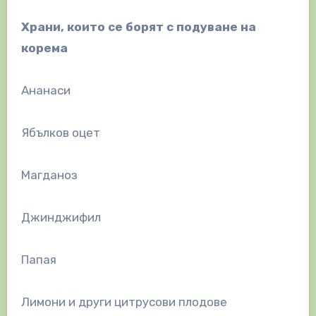
Храни, които се борят с подуване на
корема
Ананаси
Ябълков оцет
Магданоз
Джинджифил
Папая
Лимони и други цитрусови плодове