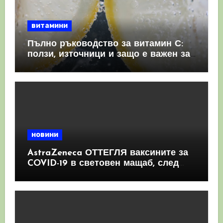
витамини
Пълно ръководство за витамин С:
ползи, източници и защо е важен за
имунната система
новини
AstraZeneca ОТТЕГЛЯ ваксините за
COVID-19 в световен мащаб, след
като призна, че те причиняват
КРЪВНИ съсиреци