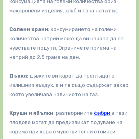
консумацията на големи количества ориз,
макаронени изделия, хляб и така нататък.
Солени храни
: консумирането на големи
количества натрий може да ви накара да се
чувствате подути. Ограничете приема на
натрий до 2,5 грама на ден.
Дъвка
: дъвките ви карат да преглъщате
излишния въздух, а и те също съдържат захар,
която увеличава наличието на газ.
Круши и ябълки
: разтворимите
фибри
в тези
плодове могат да предизвикат подуване на
корема при хора с чувствителни стомаси.