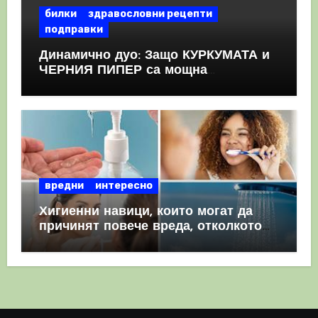
билки
здравословни рецепти
подправки
Динамично дуо: Защо КУРКУМАТА и
ЧЕРНИЯ ПИПЕР са мощна
комбинация
вредни
интересно
Хигиенни навици, които могат да
причинят повече вреда, отколкото
полза