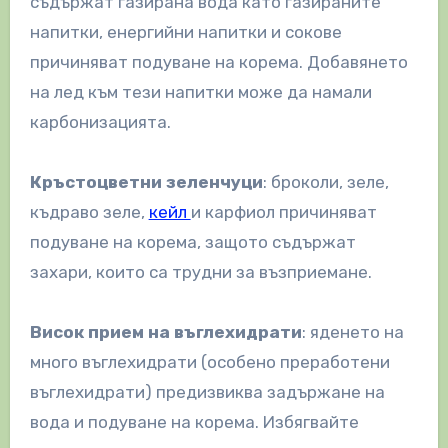
съдържат газирана вода като газираните
напитки, енергийни напитки и сокове
причиняват подуване на корема. Добавянето
на лед към тези напитки може да намали
карбонизацията.
Кръстоцветни зеленчуци
: броколи, зеле,
къдраво зеле,
кейл
и карфиол причиняват
подуване на корема, защото съдържат
захари, които са трудни за възприемане.
Висок прием на въглехидрати
: яденето на
много въглехидрати (особено преработени
въглехидрати) предизвиква задържане на
вода и подуване на корема. Избягвайте