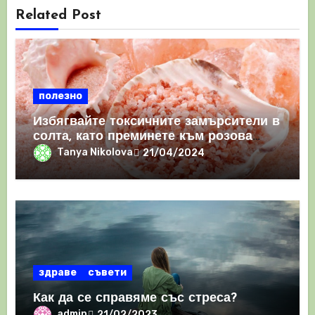
Related Post
полезно
Избягвайте токсичните замърсители в
солта, като преминете към розова
хималайска сол
Tanya Nikolova
21/04/2024
здраве
съвети
Как да се справяме със стреса?
admin
21/02/2023