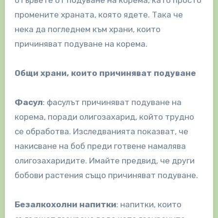
отървете от подуване на корема, като просто
промените храната, която ядете. Така че
нека да погледнем към храни, които
причиняват подуване на корема.
Общи храни, които причиняват подуване
Фасул
: фасулът причиняват подуване на
корема, поради олигозахарид, който трудно
се обработва. Изследванията показват, че
накисване на боб преди готвене намалява
олигозахаридите. Имайте предвид, че други
бобови растения също причиняват подуване.
Безалкохолни напитки
: напитки, които