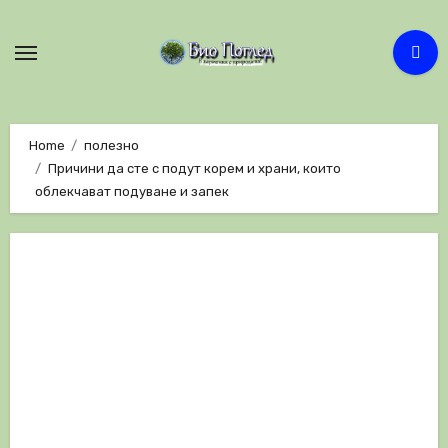
Skip
to
content
Home
полезно
Причини да сте с подут корем и храни, които
облекчават подуване и запек