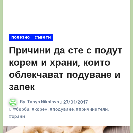
полезно
съвети
Причини да сте с подут
корем и храни, които
облекчават подуване и
запек
By
Tanya Nikolova
27/01/2017
#борба
,
#корем
,
#подуване
,
#причинители
,
#храни