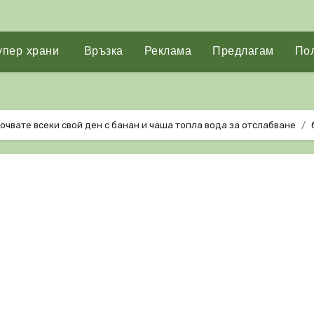
упер храни
Връзка
Реклама
Предлагам
Пол
почвате всеки свой ден с банан и чаша топла вода за отслабване