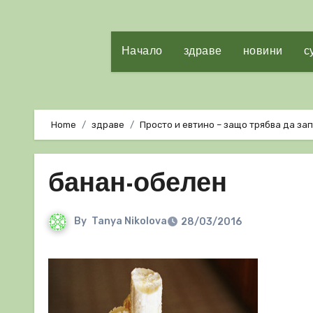
Начало
здраве
новини
с
Home
здраве
Просто и евтино – защо трябва да за
банан-обелен
By
Tanya Nikolova
28/03/2016