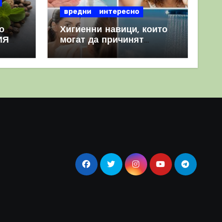
вредни
интересно
о
Хигиенни навици, които
ИЯ
могат да причинят
повече вреда, отколкото
полза