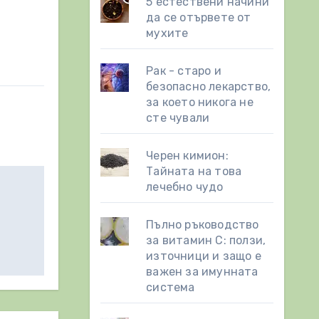
5 естествени начини
да се отървете от
мухите
Рак - старо и
безопасно лекарство,
за което никога не
сте чували
Черен кимион:
Тайната на това
лечебно чудо
Пълно ръководство
за витамин С: ползи,
източници и защо е
важен за имунната
система