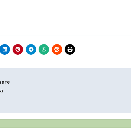
вате
за