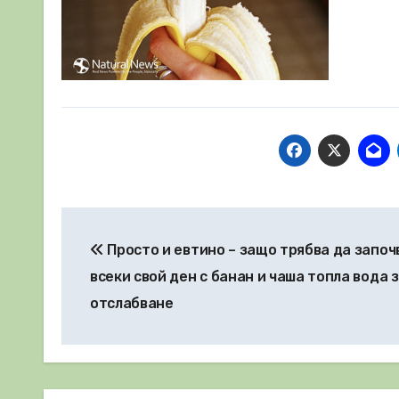
Навигация
Просто и евтино – защо трябва да започ
всеки свой ден с банан и чаша топла вода 
отслабване