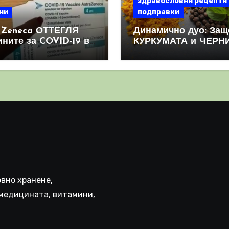
здравословни рецепти
ни
подправки
aZeneca ОТТЕГЛЯ
Динамично дуо: Защ
ините за COVID-19 в
КУРКУМАТА и ЧЕРН
овен мащаб, след
ПИПЕР са мощна
призна, че те
комбинация
иняват КРЪВНИ
реци
вно хранене,
медицината, витамини,