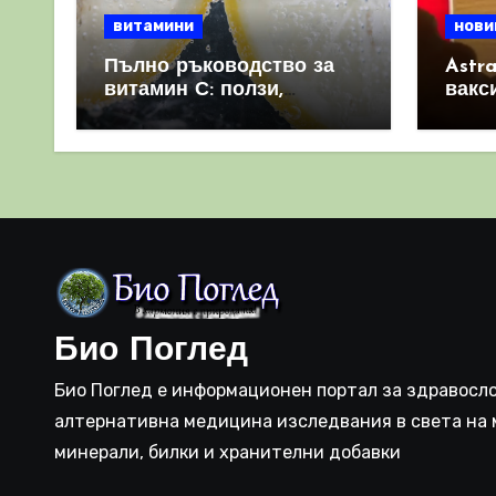
витамини
нови
Пълно ръководство за
Astr
витамин С: ползи,
вакс
източници и защо е
свет
важен за имунната
като 
система
прич
съси
Био Поглед
Био Поглед е информационен портал за здравосло
алтернативна медицина изследвания в света на 
минерали, билки и хранителни добавки