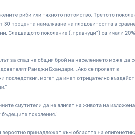
жените риби или тяхното потомство. Третото поколе
ат 30 процента намаляване на плодовитостта в сравн
ени. Следващото поколение („правнуци“) са имали 20%
лът за спад на общия брой на населението може да с
едователят Рамджи Бхандари. „Ако се проявят в
ни последствия, могат да имат отрицателно въздейст
и.“
нните смутители да не влияят на живота на изложен
у бъдещите поколения.“
 вероятно принадлежат към областта на епигенетик