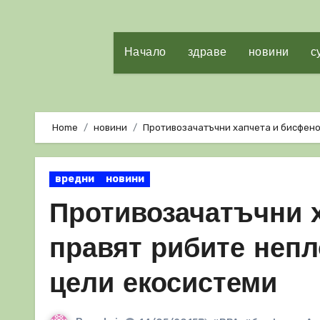
Начало
здраве
новини
с
Home
новини
Противозачатъчни хапчета и бисфено
вредни
новини
Противозачатъчни 
правят рибите неп
цели екосистеми