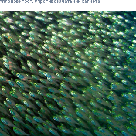
#плодовитост
,
#противозачатъчни хапчета