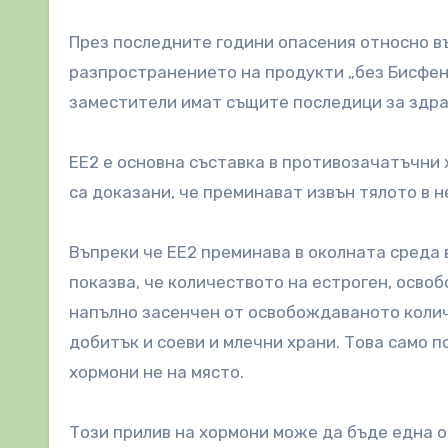
През последните години опасения относно в
разпространението на продукти „без Бисфено
заместители имат същите последици за здра
ЕЕ2 е основна съставка в противозачатъчни 
са доказани, че преминават извън тялото в 
Въпреки че ЕЕ2 преминава в околната среда в
показва, че количеството на естроген, осво
напълно засенчен от освобождаваното колич
добитък и соеви и млечни храни. Това само п
хормони не на място.
Този прилив на хормони може да бъде една 