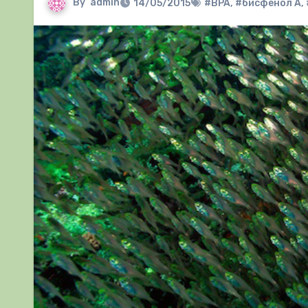
By
admin
14/05/2015
#BPA
,
#бисфенол А
,