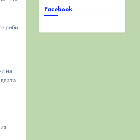
Facebook
те риби
ни на
 двата
ния