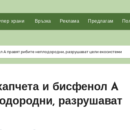
упер храни
Връзка
Реклама
Предлагам
Пол
л A правят рибите неплодородни, разрушават цели екосистеми
хапчета и бисфенол A
лодородни, разрушават