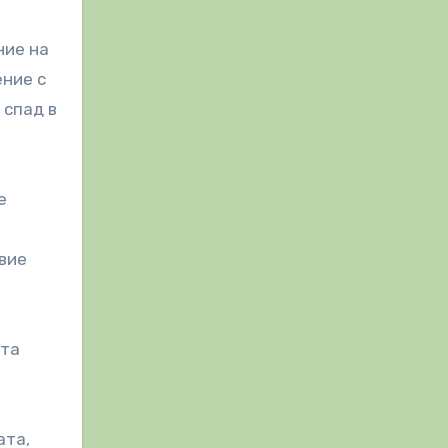
ние на
ение с
 спад в
е
вие
ата
ата,