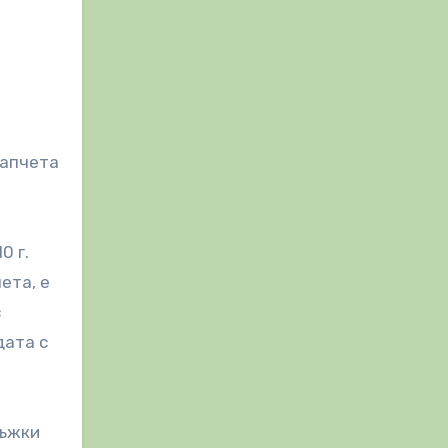
хапчета
0 г.
ета, е
с
дата с
мъжки