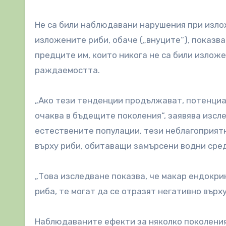
Не са били наблюдавани нарушения при изло
изложените риби, обаче („внуците“), показв
предците им, които никога не са били излож
раждаемостта.
„Ако тези тенденции продължават, потенциа
очаква в бъдещите поколения“, заявява изсл
естествените популации, тези неблагоприят
върху риби, обитаващи замърсени водни сред
„Това изследване показва, че макар ендокри
риба, те могат да се отразят негативно върх
Наблюдаваните ефекти за няколко поколения