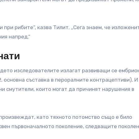
чи при рибите“, казва Тилит. „Сега знаем, че изложени
ия напред.“
нати
ъдето изследователите излагат развиващи се ембрио
, основна съставка в пероралните контрацептиви). И
и смутители, които могат да причинят нарушения в
зпроизвеждат, като тяхното потомство също е било
свен първоначалното поколение, следващите поколе