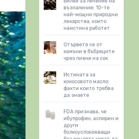
Билки за лечение на
възпаление: 10-те
най-мощни природни
лекарства, които
наистина работят
Отървете се от
камъни в бъбреците
чрез пиене на сок
Истината за
кокосовото масло:
факти които трябва
да знаете
FDA признава, че
ибупрофен, аспирин и
други
болкоуспокояващи
без рецепта могат да