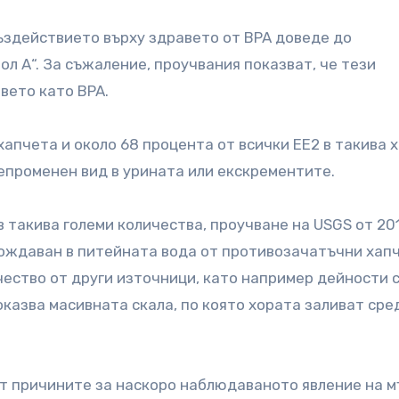
ъздействието върху здравето от BPA доведе до
л А“. За съжаление, проучвания показват, че тези
вето като BPA.
хапчета и около 68 процента от всички ЕЕ2 в такива 
непроменен вид в урината или екскрементите.
 такива големи количества, проучване на USGS от 201
бождаван в питейната вода от противозачатъчни хапч
ество от други източници, като например дейности 
оказва масивната скала, по която хората заливат сре
от причините за наскоро наблюдаваното явление на 