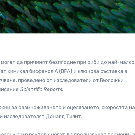
могат да причинят безплодие при риби до най-малко
ят химикал бисфенол А (BPA) и ключова съставка в
чване, проведено от изследователи от Геоложки
списание
Scientific Reports
.
ажни за размножаването и оцеляването, скоростта на
ви изследователят Доналд Тилит.
делени замърсители могат да предизвикат промени, к