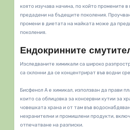
която изучава начина, по който промените в 
предадени на бъдещите поколения. Проучвани
промени в диетата на майката може да пред
поколения.
Ендокринните смутите
Изследваните химикали са широко разпростр
са склонни да се концентрират във водни сре
Бисфенол A е химикал, използван да прави пл
които са облицовка за консервни кутии за хр
човешката храна и от там във водоснабдяван
нехранителни и промишлени продукти, включ
отпечатване на разписки.