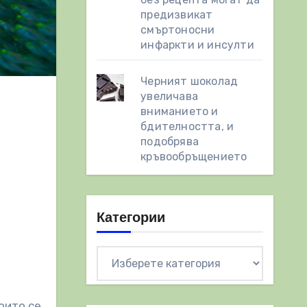
предизвикат
смъртоносни
инфаркти и инсулти
Черният шоколад
увеличава
вниманието и
бдителността, и
подобрява
кръвообръщението
Категории
Категории
оито се