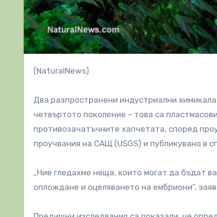
(NaturalNews)
Два разпространени индустриални химикала 
четвъртото поколение – това са пластмасови
противозачатъчните хапчетата, според проу
проучвания на САЩ (USGS) и публикувано в 
„Ние гледахме неща, които могат да бъдат в
оплождане и оцеляването на ембриони“, зая
Предишни изследвания са показали, че опре