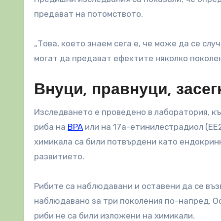
предават на потомството.
„Това, което знаем сега е, че може да се слу
могат да предават ефектите няколко поколен
Внуци, правнуци, засег
Изследването е проведено в лаборатория, к
риба на
BPA
или на 17а-етинилестрадиол (ЕЕ2
химикала са били потвърдени като ендокринн
развитието.
Рибите са наблюдавани и оставени да се въ
наблюдавано за три поколения по-напред. О
риби не са били изложени на химикали.