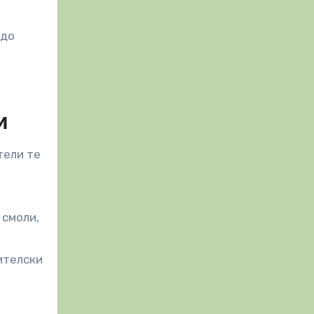
 до
и
тели те
 смоли,
ителски