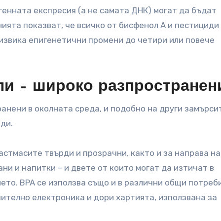
генната експресия (а не самата ДНК) могат да бъдат
ята показват, че всичко от бисфенол А и пестициди
извика епигенетични промени до четири или повече
ли – широко разпространен
анени в околната среда, и подобно на други замърси
ди.
астмасите твърди и прозрачни, както и за направа на
ани и напитки – и двете от които могат да изтичат в
ето. BPA се използва също и в различни общи потреб
ително електроника и дори хартията, използвана за