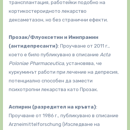
трансплантация, работейки подобно на
кортикостероидното лекарство
дексаметазон, но без странични ефекти.
Прозак/Флуоксетин и Имипрамин
(антидепресанти)
: Проучване от 2011 г.,
което е било публикувано в списание
Acta
Poloniae Pharmaceutica,
установява, че
куркуминът работи при лечение на депресия,
потенциално способен да замести
психотропни лекарства като Прозак.
Аспирин (разредител на кръвта)
:
Проучване от 1986 г., публикувано в списание
Arzneimittelforschung (Изследване на