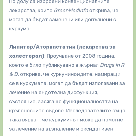
По долу са изброени конвенционалните
лекарства, които
GreenMedInfo
открива, че
могат да бъдат заменени или допълнени с
куркума:
Липитор/Аторвастатин (лекарства за
холестерол)
: Проучване от 2008 година,
което е било публикувано в жърнал
Drugs in R
& D,
открива, че куркуминоидите, намиращи
се в куркумата, могат да бъдат използвани за
лечение на ендотелна дисфункция,
състояние, засягащо функционалността на
кръвоносните съдове. Изследователите също
така вярват, че куркуминът може да помогне
за лечение на възпаление и оксидативен