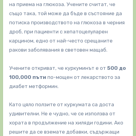
на приема на глюкоза. Учените считат, че
също така, той може да бъде в състояние да
потиска производството на глюкоза в черния
дроб, при пациенти с хепатоцелуларен
карцином, едно от най-често срещаните
ракови заболявания в световен мащаб.
Учените откриват, че куркуминът е от
500 до
100,000
пъти
по-мощен от лекарството за
диабет метформин.
Като цяло ползите от куркумата са доста
удивителни. Не е чудно, че се използва от
хората в продължение на хиляди години. Ако
решите да се вземате добавки, съдържащи