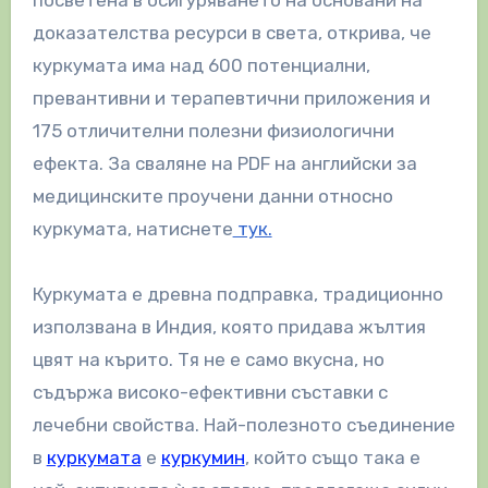
доказателства ресурси в света, открива, че
куркумата има над 600 потенциални,
превантивни и терапевтични приложения и
175 отличителни полезни физиологични
ефекта. За сваляне на PDF на английски за
медицинските проучени данни относно
куркумата, натиснете
тук.
Куркумата е древна подправка, традиционно
използвана в Индия, която придава жълтия
цвят на кърито. Тя не е само вкусна, но
съдържа високо-ефективни съставки с
лечебни свойства. Най-полезното съединение
в
куркумата
е
куркумин
, който също така е