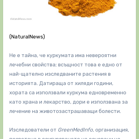
(NaturalNews)
Не е тайна, че куркумата има невероятни
лечебни свойства; всъщност това е едно от
най-щателно изследваните растения в
историята. Датираща от хиляди години,
хората са използвали куркума едновременно
като храна и лекарство, дори е използвана за
лечение на животозастрашаващи болести.
Изследователи от
GreenMedInfo
, организация,
посветена в осигуряването на основани на