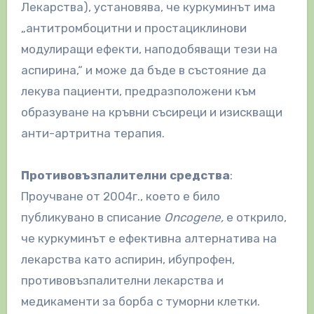
Лекарства), установява, че куркуминът има
„антитромбоцитни и простациклинови
модулиращи ефекти, наподобяващи тези на
аспирина,“ и може да бъде в състояние да
лекува пациенти, предразположени към
образуване на кръвни съсиреци и изискващи
анти-артритна терапия.
Противовъзпалителни средства
:
Проучване от 2004г., което е било
публикувано в списание
Oncogene,
е открило,
че куркуминът е ефективна алтернатива на
лекарства като аспирин, ибупрофен,
противовъзпалителни лекарства и
медикаменти за борба с туморни клетки.