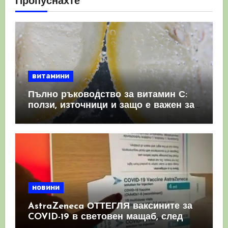
Пропуснахте
витамини
Пълно ръководство за витамин С:
ползи, източници и защо е важен за
имунната система
новини
AstraZeneca ОТТЕГЛЯ ваксините за
COVID-19 в световен мащаб, след
като призна, че те причиняват