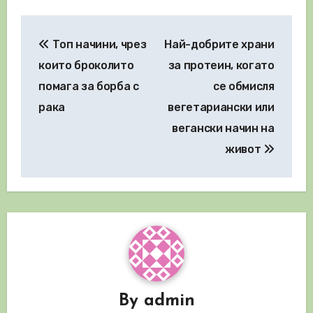
Навигация
Топ начини, чрез
Най-добрите храни
които броколито
за протеин, когато
помага за борба с
се обмисля
рака
вегетариански или
вегански начин на
живот
By
admin