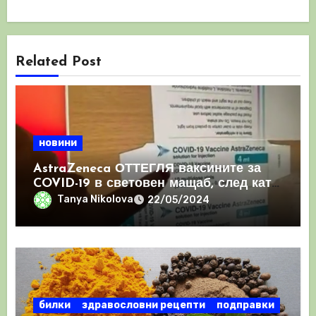
Related Post
новини
AstraZeneca ОТТЕГЛЯ ваксините за
COVID-19 в световен мащаб, след като
призна, че те причиняват КРЪВНИ
Tanya Nikolova
22/05/2024
съсиреци
билки
здравословни рецепти
подправки