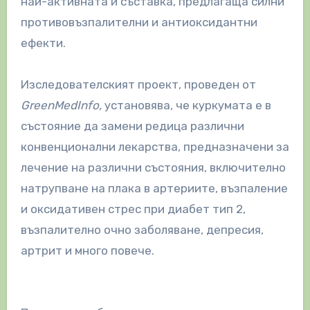
най-активната ѝ съставка, предлагаща силни
противовъзпалителни и антиоксидантни
ефекти.
Изследователският проект, проведен от
GreenMedInfo,
установява, че куркумата е в
състояние да замени редица различни
конвенционални лекарства, предназначени за
лечение на различни състояния, включително
натрупване на плака в артериите, възпаление
и оксидативен стрес при диабет тип 2,
възпалително очно заболяване, депресия,
артрит и много повече.