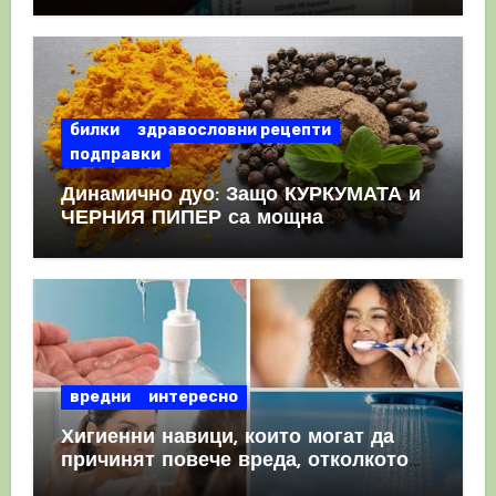
КРЪВНИ съсиреци
билки
здравословни рецепти
подправки
Динамично дуо: Защо КУРКУМАТА и
ЧЕРНИЯ ПИПЕР са мощна
комбинация
вредни
интересно
Хигиенни навици, които могат да
причинят повече вреда, отколкото
полза