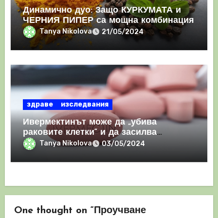
Динамично дуо: Защо КУРКУМАТА и
ЧЕРНИЯ ПИПЕР са мощна комбинация
Tanya Nikolova
21/05/2024
здраве
изследвания
Ивермектинът може да „убива
раковите клетки“ и да засилва
имунния отговор
Tanya Nikolova
03/05/2024
One thought on “Проучване