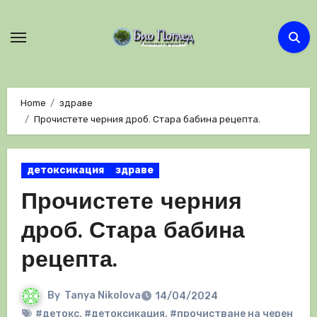
Skip
to
content
Home
здраве
Прочистете черния дроб. Стара бабина рецепта.
детоксикация
здраве
Прочистете черния
дроб. Стара бабина
рецепта.
By
Tanya Nikolova
14/04/2024
#детокс
,
#детоксикация
,
#прочистване на черен