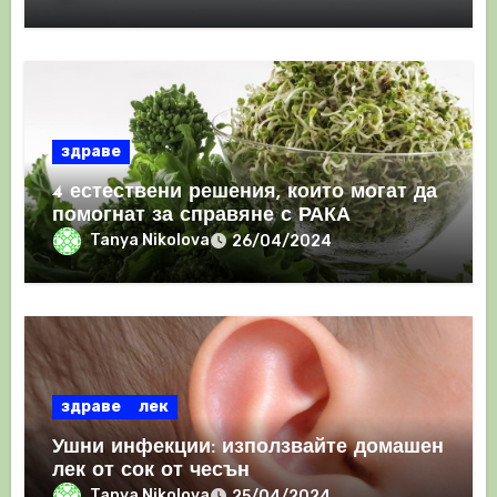
здраве
4 естествени решения, които могат да
помогнат за справяне с РАКА
Tanya Nikolova
26/04/2024
здраве
лек
Ушни инфекции: използвайте домашен
лек от сок от чесън
Tanya Nikolova
25/04/2024