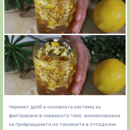
Черният дроб е основната система за
филтриране в човешкото тяло, жизненоважна
за превръщането на токсините в отпадъчни