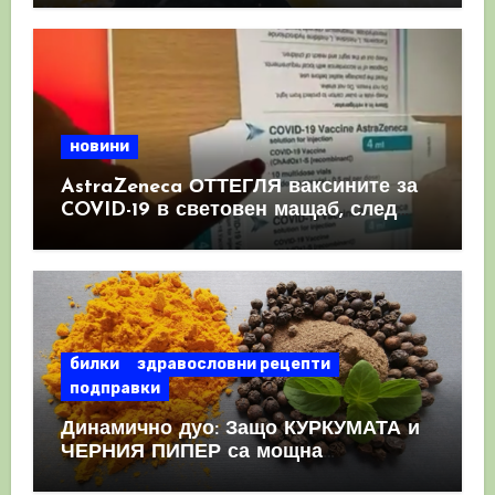
новини
AstraZeneca ОТТЕГЛЯ ваксините за
COVID-19 в световен мащаб, след
като призна, че те причиняват
КРЪВНИ съсиреци
билки
здравословни рецепти
подправки
Динамично дуо: Защо КУРКУМАТА и
ЧЕРНИЯ ПИПЕР са мощна
комбинация