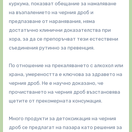
куркума, показват обещание за намаляване
на възпалението на черния дроб и
предпазване от наранявания, няма
достатъчно клинични доказателства при
хора, за да се препоръчват тези естествени
съединения рутинно за превенция.
По отношение на прекаляването с алкохол или
храна, умереността е ключова за здравето на
черния дроб. Не е научно доказано, че
прочистването на черния дроб възстановява
щетите от прекомерната консумация.
Много продукти за детоксикация на черния
дроб се предлагат на пазара като решения за