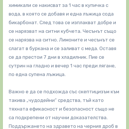
химикали се накисват за 1 час в купичка с
вода, в която се добавя и една лъжица сода
бикарбонат. След това се изплакват добре и
се нарязват на ситни кубчета. Чесънът също
се нарязва на ситно. Лимоните и чесънът се
слагат в буркана и се заливат с меда. Оставя
се да престои 7 дни в хладилник. Пие се
сутрин на гладно и вечер 1 час преди лягане,
по една супена лъжица.
Важно е да се подхожда със скептицизъм към
такива „чудодейни“ средства, тъй като
тяхната ефикасност и безопасност също не
са подкрепени от научни доказателства.
Поддържането на здравето на черния дроб в