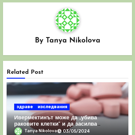
By
Tanya Nikolova
Related Post
здраве
изследвания
Ивермектинът може да „убива
раковите клетки“ и да засилва
имунния отговор
Tanya Nikolova
03/05/2024